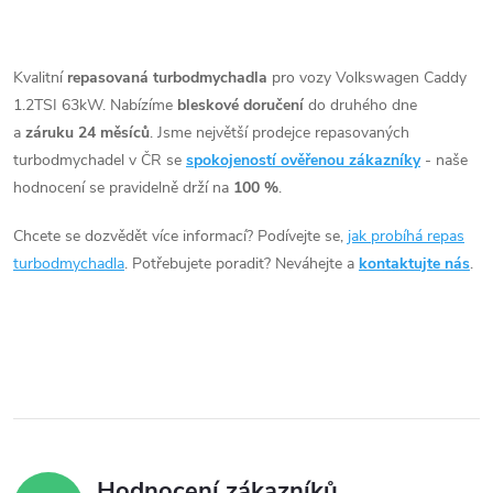
t
Fabia, Octavia, Rapid,
t
O
Roomster, Yeti
ů
v
Kvalitní
repasovaná turbodmychadla
pro vozy Volkswagen Caddy
ů
1.2TSI 63kW. Nabízíme
bleskové doručení
do druhého dne
l
a
záruku 24 měsíců
. Jsme největší prodejce repasovaných
á
turbodmychadel v ČR se
spokojeností ověřenou zákazníky
- naše
hodnocení se pravidelně drží na
100 %
.
d
Chcete se dozvědět více informací? Podívejte se,
jak probíhá repas
a
turbodmychadla
. Potřebujete poradit? Neváhejte a
kontaktujte nás
.
c
í
p
r
v
Hodnocení zákazníků