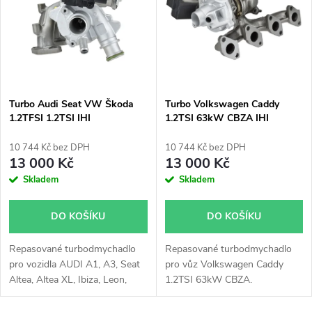
e
p
Abecedně
n
i
í
s
p
Turbo Audi Seat VW Škoda
Turbo Volkswagen Caddy
1.2TFSI 1.2TSI IHI
1.2TSI 63kW CBZA IHI
p
03F145701H
03F145701G
r
10 744 Kč bez DPH
10 744 Kč bez DPH
r
13 000 Kč
13 000 Kč
o
Skladem
Skladem
o
d
DO KOŠÍKU
DO KOŠÍKU
d
u
Repasované turbodmychadlo
Repasované turbodmychadlo
u
pro vozidla AUDI A1, A3, Seat
pro vůz Volkswagen Caddy
k
Altea, Altea XL, Ibiza, Leon,
1.2TSI 63kW CBZA.
k
Toledo, VW Beetle, Caddy, Golf,
Jetta, Polo, Touran, Škoda