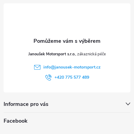
á
p
a
t
Janoušek Motorsport s.r.o.
í
info
@
janousek-motorsport.cz
+420 775 577 489
Informace pro vás
Facebook