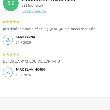
5,0
k
291 hodnocení
Zobrazit recenze
y
v
perfektní zpracování vše funguje tak jak má, mohu doporučit
ý
Karel Čevela
27.7.2026
p
i
DĚKUJI ZA RYCHLOU OBJEDNÁVKU
s
JAROSLAV HORNI
u
10.7.2026
Z