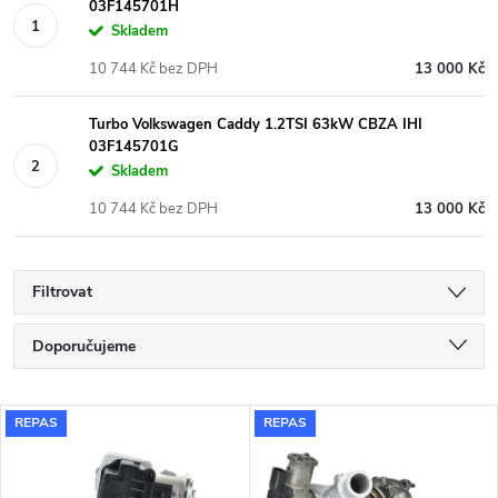
03F145701H
Skladem
10 744 Kč bez DPH
13 000 Kč
Turbo Volkswagen Caddy 1.2TSI 63kW CBZA IHI
03F145701G
Skladem
10 744 Kč bez DPH
13 000 Kč
Filtrovat
Ř
Doporučujeme
a
Nejlevnější
V
REPAS
REPAS
Nejdražší
z
ý
Nejprodávanější