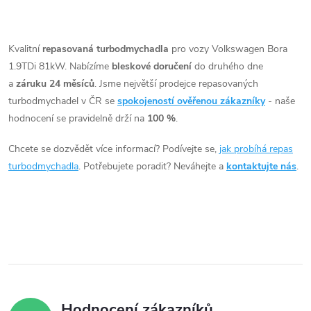
t
t
O
ů
v
Kvalitní
repasovaná turbodmychadla
pro vozy Volkswagen Bora
ů
1.9TDi 81kW. Nabízíme
bleskové doručení
do druhého dne
l
a
záruku 24 měsíců
. Jsme největší prodejce repasovaných
á
turbodmychadel v ČR se
spokojeností ověřenou zákazníky
- naše
hodnocení se pravidelně drží na
100 %
.
d
Chcete se dozvědět více informací? Podívejte se,
jak probíhá repas
a
turbodmychadla
. Potřebujete poradit? Neváhejte a
kontaktujte nás
.
c
í
p
r
v
Hodnocení zákazníků