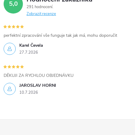
5,0
k
291 hodnocení
Zobrazit recenze
y
v
perfektní zpracování vše funguje tak jak má, mohu doporučit
ý
Karel Čevela
27.7.2026
p
i
DĚKUJI ZA RYCHLOU OBJEDNÁVKU
s
JAROSLAV HORNI
u
10.7.2026
Z