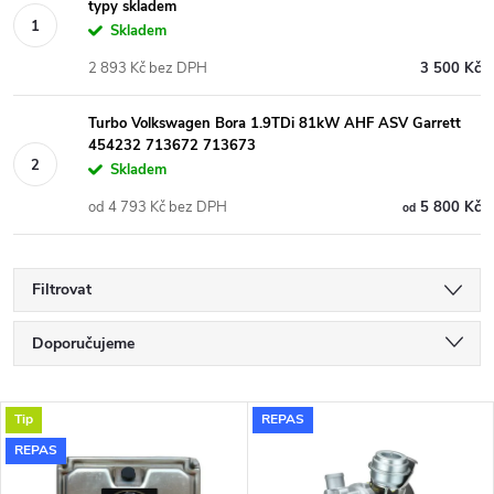
typy skladem
Skladem
2 893 Kč bez DPH
3 500 Kč
Turbo Volkswagen Bora 1.9TDi 81kW AHF ASV Garrett
454232 713672 713673
Skladem
od 4 793 Kč bez DPH
5 800 Kč
od
Filtrovat
Ř
Doporučujeme
a
Nejlevnější
V
Tip
REPAS
Nejdražší
z
REPAS
ý
Nejprodávanější