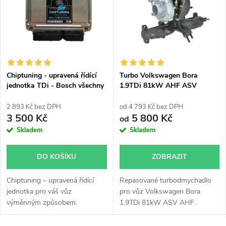
e
p
Abecedně
n
i
í
s
p
Chiptuning - upravená řídící
Turbo Volkswagen Bora
jednotka TDi - Bosch všechny
1.9TDi 81kW AHF ASV
p
typy skladem
Garrett 454232 713672
r
713673
2 893 Kč bez DPH
od 4 793 Kč bez DPH
r
3 500 Kč
5 800 Kč
od
o
Skladem
Skladem
o
d
DO KOŠÍKU
ZOBRAZIT
d
u
Chiptuning – upravená řídící
Repasované turbodmychadlo
u
jednotka pro váš vůz
pro vůz Volkswagen Bora
k
výměnným způsobem.
1.9TDi 81kW ASV AHF.
k