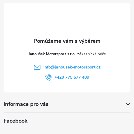
á
p
a
t
Janoušek Motorsport s.r.o.
í
info
@
janousek-motorsport.cz
+420 775 577 489
Informace pro vás
Facebook