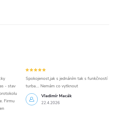
cky
Spokojenost,jak s jednáním tak s funkčností
as - stav
turba.... Nemám co vytknout
protokolu
Vladimír Macák
ce. Firmu
22.4.2026
jen