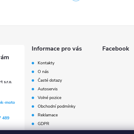
Informace pro vás
Facebook
Kontakty
O nás
Časté dotazy
 s.r.o.
Autoservis
Volné pozice
ek-moto
Obchodní podmínky
Reklamace
7 489
GDPR
Penzion Janoušek