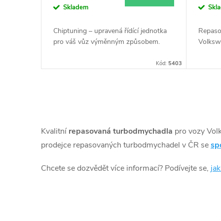
k
Skladem
Skl
d
t
Chiptuning – upravená řídící jednotka
Repaso
u
pro váš vůz výměnným způsobem.
Volksw
ů
Kód:
5403
k
t
O
ů
v
Kvalitní
repasovaná turbodmychadla
pro vozy Vol
l
prodejce repasovaných turbodmychadel v ČR se
sp
á
Chcete se dozvědět více informací? Podívejte se,
ja
d
a