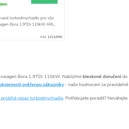
adem
vané turbodmychadlo pro vůz
agen Bora 1.9TDi 110kW ARL.
Kód:
1211/ORI
kswagen Bora 1.9TDi 110kW. Nabízíme
bleskové doručení
do
okojeností ověřenou zákazníky
- naše hodnocení se pravidelně 
k probíhá repas turbodmychadla
. Potřebujete poradit? Neváhejte