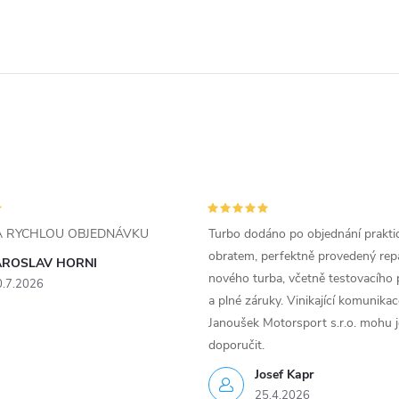
ZA RYCHLOU OBJEDNÁVKU
Turbo dodáno po objednání prakti
obratem, perfektně provedený rep
AROSLAV HORNI
nového turba, včetně testovacího 
0.7.2026
a plné záruky. Vinikající komunika
Janoušek Motorsport s.r.o. mohu 
doporučit.
Josef Kapr
25.4.2026