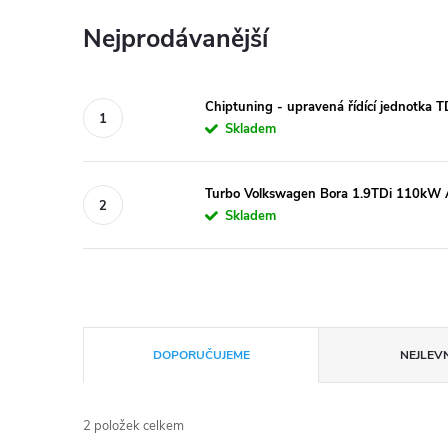
Nejprodávanější
Chiptuning - upravená řídící jednotka 
Skladem
Turbo Volkswagen Bora 1.9TDi 110kW 
Skladem
Ř
DOPORUČUJEME
NEJLEVN
a
2
položek celkem