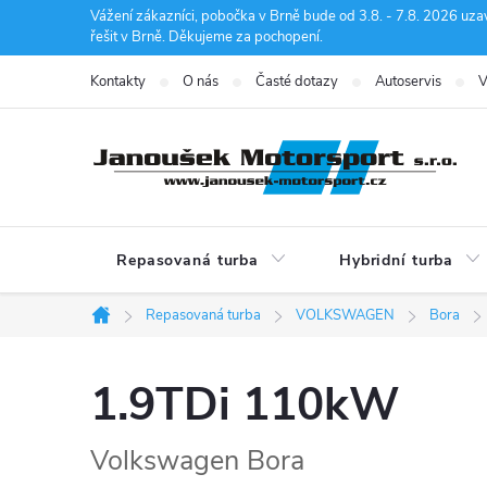
Přejít
Vážení zákazníci, pobočka v Brně bude od 3.8. - 7.8. 2026 uza
řešit v Brně. Děkujeme za pochopení.
na
obsah
Kontakty
O nás
Časté dotazy
Autoservis
V
Repasovaná turba
Hybridní turba
Repasovaná turba
VOLKSWAGEN
Bora
Domů
1.9TDi 110kW
Volkswagen Bora