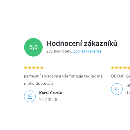
c
í
p
r
Hodnocení zákazníků
v
5,0
291 hodnocení
Zobrazit recenze
k
y
perfektní zpracování vše funguje tak jak má,
DĚKUJI 
v
mohu doporučit
J
ý
1
Karel Čevela
27.7.2026
p
i
s