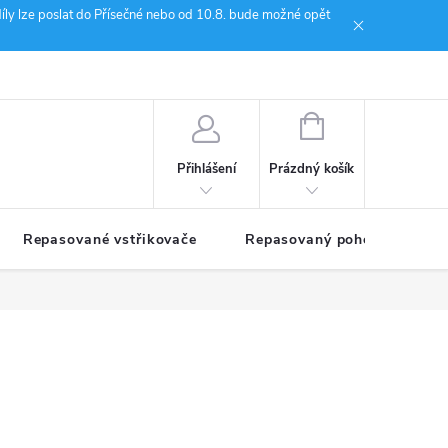
íly lze poslat do Přísečné nebo od 10.8. bude možné opět
ion Janoušek Motorsport Český Krumlov
NÁKUPNÍ
KOŠÍK
Prázdný košík
Přihlášení
Repasované vstřikovače
Repasovaný pohon TDM