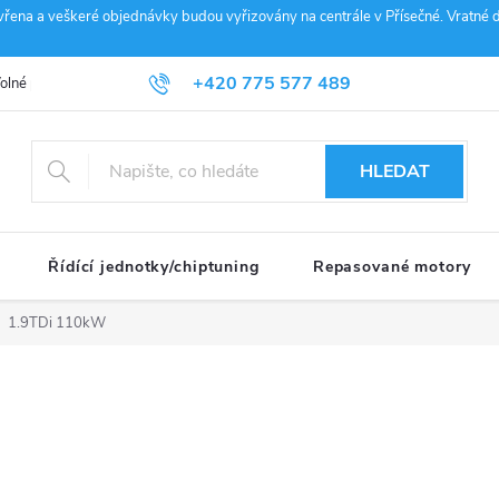
vřena a veškeré objednávky budou vyřizovány na centrále v Přísečné. Vratné d
+420 775 577 489
olné pozice
Obchodní podmínky
Reklamace
GDPR
Penz
info@janousek-motorsport.cz
HLEDAT
Řídící jednotky/chiptuning
Repasované motory
1.9TDi 110kW