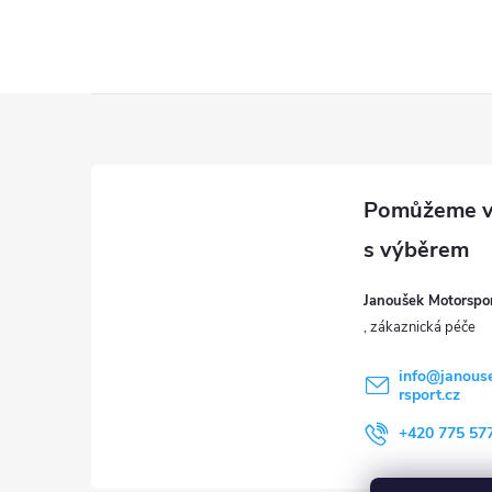
u
Z
á
p
a
Janoušek Motorsport
t
í
info
@
janous
rsport.cz
+420 775 57