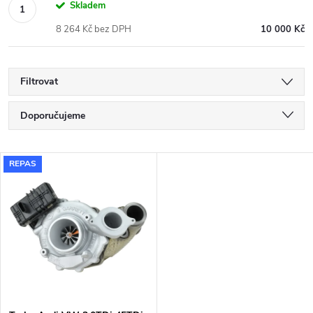
Skladem
8 264 Kč bez DPH
10 000 Kč
Filtrovat
Ř
Doporučujeme
a
Nejlevnější
V
REPAS
Nejdražší
z
ý
Nejprodávanější
e
p
Abecedně
n
i
í
s