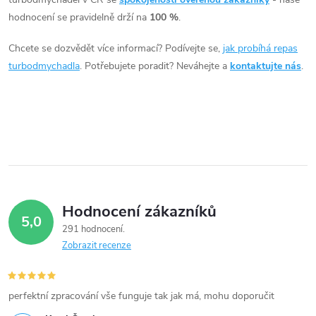
á
hodnocení se pravidelně drží na
100 %
.
d
Chcete se dozvědět více informací? Podívejte se,
jak probíhá repas
a
turbodmychadla
. Potřebujete poradit? Neváhejte a
kontaktujte nás
.
c
í
p
r
v
Hodnocení zákazníků
5,0
k
291 hodnocení
Zobrazit recenze
y
v
perfektní zpracování vše funguje tak jak má, mohu doporučit