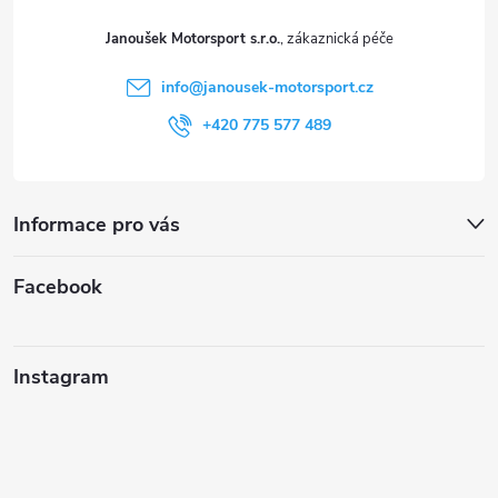
t
Janoušek Motorsport s.r.o.
í
info
@
janousek-motorsport.cz
+420 775 577 489
Informace pro vás
Facebook
Instagram