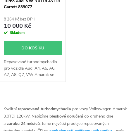
p
Turbo Audi VW 3.0TDi 45TDi
Garrett 839077
p
r
8 264 Kč bez DPH
r
10 000 Kč
o
Skladem
o
d
DO KOŠÍKU
d
u
Repasované turbodmychadlo
u
pro vozidla Audi A4, A5, A6,
k
A7, A8, Q7, VW Amarok se
k
140kW, 150kW, 155kW,
160kW, 165kW, 183kW,
t
190kW, 200kW, 275kW
t
O
ů
v
Kvalitní
repasovaná turbodmychadla
pro vozy Volkswagen Amarok
ů
3.0TDi 120kW. Nabízíme
bleskové doručení
do druhého dne
l
a
záruku 24 měsíců
. Jsme největší prodejce repasovaných
turbodmychadel v ČR se
spokojeností ověřenou zákazníky
- naše