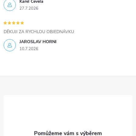
ý
Karel Čevela
27.7.2026
p
i
DĚKUJI ZA RYCHLOU OBJEDNÁVKU
s
JAROSLAV HORNI
u
10.7.2026
Z
á
p
a