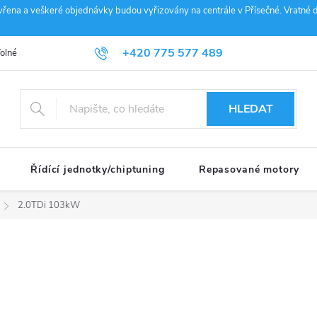
vřena a veškeré objednávky budou vyřizovány na centrále v Přísečné. Vratné d
+420 775 577 489
olné pozice
Obchodní podmínky
Reklamace
GDPR
Penz
info@janousek-motorsport.cz
HLEDAT
Řídící jednotky/chiptuning
Repasované motory
2.0TDi 103kW