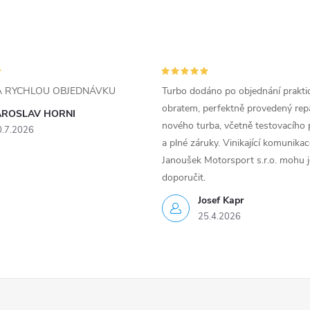
ZA RYCHLOU OBJEDNÁVKU
Turbo dodáno po objednání prakti
obratem, perfektně provedený rep
AROSLAV HORNI
nového turba, včetně testovacího 
0.7.2026
a plné záruky. Vinikající komunika
Janoušek Motorsport s.r.o. mohu 
doporučit.
Josef Kapr
25.4.2026