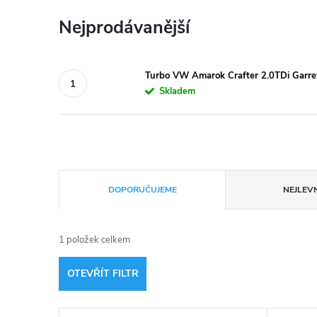
Nejprodávanější
Turbo VW Amarok Crafter 2.0TDi Garr
Skladem
Ř
DOPORUČUJEME
NEJLEVN
a
1
položek celkem
z
OTEVŘÍT FILTR
e