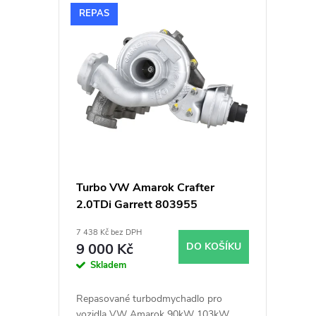
V
n
REPAS
ý
í
p
p
i
r
s
o
p
d
Turbo VW Amarok Crafter
2.0TDi Garrett 803955
r
u
7 438 Kč bez DPH
o
k
9 000 Kč
DO KOŠÍKU
Skladem
d
t
Repasované turbodmychadlo pro
vozidla VW Amarok 90kW 103kW,