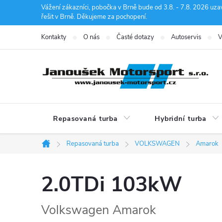
Přejít
Vážení zákazníci, pobočka v Brně bude od 3.8. - 7.8. 2026 uza
řešit v Brně. Děkujeme za pochopení.
na
obsah
Kontakty
O nás
Časté dotazy
Autoservis
V
Repasovaná turba
Hybridní turba
Repasovaná turba
VOLKSWAGEN
Amarok
Domů
2.0TDi 103kW
Volkswagen Amarok