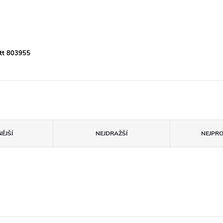
ett 803955
ĚJŠÍ
NEJDRAŽŠÍ
NEJPR