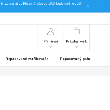
íly lze poslat do Přísečné nebo od 10.8. bude možné opět
ion Janoušek Motorsport Český Krumlov
NÁKUPNÍ
KOŠÍK
Prázdný košík
Přihlášení
Repasované vstřikovače
Repasovaný pohon TDM