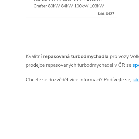
u
ů
Crafter 80kW 84kW 100kW 103kW
k
Kód:
6427
t
O
ů
v
Kvalitní
repasovaná turbodmychadla
pro vozy Vo
l
prodejce repasovaných turbodmychadel v ČR se
sp
á
Chcete se dozvědět více informací? Podívejte se,
ja
d
a
c
í