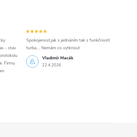
cky
Spokojenost,jak s jednáním tak s funkčností
as - stav
turba.... Nemám co vytknout
protokolu
Vladimír Macák
ce. Firmu
22.4.2026
jen