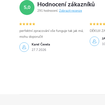
p
Hodnocení zákazníků
5,0
r
291 hodnocení
Zobrazit recenze
v
k
perfektní zpracování vše funguje tak jak má,
DĚKUJI 
y
mohu doporučit
J
1
Karel Čevela
v
27.7.2026
ý
p
i
s
u
Z