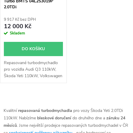
p
Turbo BMTS 04L253019P
2.0TDi
p
r
9 917 Kč bez DPH
r
12 000 Kč
o
Skladem
o
d
DO KOŠÍKU
d
u
Repasované turbodmychadlo
u
pro vozidla Audi Q3 110kW,
k
Škoda Yeti 110kW, Volkswagen
k
New Beetle 81kW, 110kW,
Caddy 55kW, 75kW, 90kW,
t
110kW, CC 110kW, Golf 81kW,
t
O
110kW, Jetta 81kW, 110kW,
ů
Scirocco 110kW, Sharan
v
Kvalitní
repasovaná turbodmychadla
pro vozy Škoda Yeti 2.0TDi
ů
110kW, Tiguan 110kW
110kW. Nabízíme
bleskové doručení
do druhého dne a
záruku 24
l
měsíců
. Jsme největší prodejce repasovaných turbodmychadel v ČR
se
spokojeností ověřenou zákazníky
- naše hodnocení se