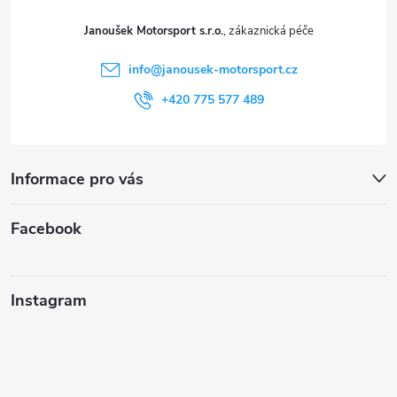
t
Janoušek Motorsport s.r.o.
í
info
@
janousek-motorsport.cz
+420 775 577 489
Informace pro vás
Facebook
Instagram