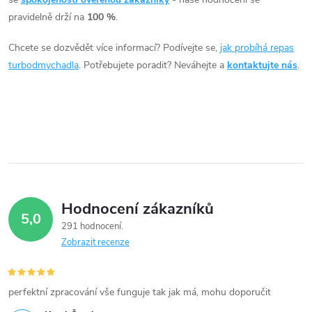
á
pravidelně drží na
100 %
.
d
Chcete se dozvědět více informací? Podívejte se,
jak probíhá repas
a
turbodmychadla
. Potřebujete poradit? Neváhejte a
kontaktujte nás
.
c
í
p
r
v
Hodnocení zákazníků
5,0
k
291 hodnocení
Zobrazit recenze
y
v
perfektní zpracování vše funguje tak jak má, mohu doporučit