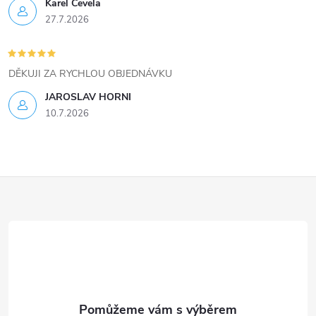
ý
Karel Čevela
27.7.2026
p
i
DĚKUJI ZA RYCHLOU OBJEDNÁVKU
s
JAROSLAV HORNI
u
10.7.2026
Z
á
p
a