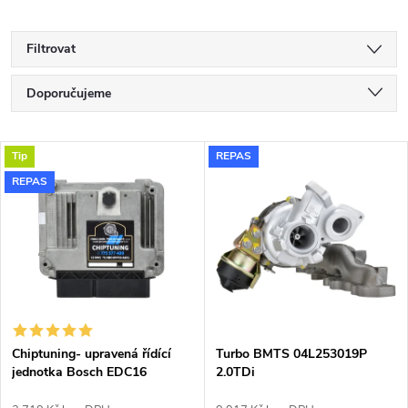
Filtrovat
Ř
Doporučujeme
a
Nejlevnější
V
Tip
REPAS
Nejdražší
z
REPAS
ý
Nejprodávanější
e
p
Abecedně
n
i
í
s
p
Chiptuning- upravená řídící
Turbo BMTS 04L253019P
jednotka Bosch EDC16
2.0TDi
p