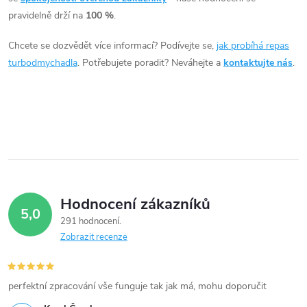
á
pravidelně drží na
100 %
.
d
Chcete se dozvědět více informací? Podívejte se,
jak probíhá repas
a
turbodmychadla
. Potřebujete poradit? Neváhejte a
kontaktujte nás
.
c
í
p
r
v
Hodnocení zákazníků
5,0
k
291 hodnocení
Zobrazit recenze
y
v
perfektní zpracování vše funguje tak jak má, mohu doporučit