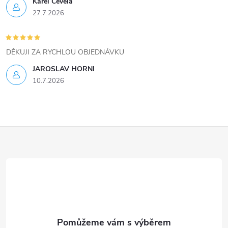
ý
Karel Čevela
27.7.2026
p
i
DĚKUJI ZA RYCHLOU OBJEDNÁVKU
s
JAROSLAV HORNI
u
10.7.2026
Z
á
p
a