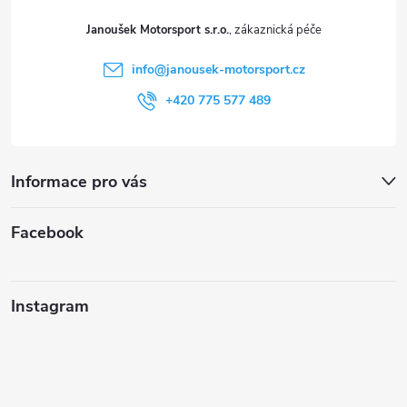
t
Janoušek Motorsport s.r.o.
í
info
@
janousek-motorsport.cz
+420 775 577 489
Informace pro vás
Facebook
Instagram