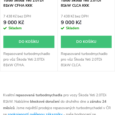
Turbo Škoda Yeti 2.0TDi
Turbo Škoda Yeti 2.0TDi
81kW CFHA KKK
81kW CLCA KKK
54409700007 54409700036
54409700007 54409700036
54409700002 54409700021
54409700002 54409700021
7 438 Kč bez DPH
7 438 Kč bez DPH
9 000 Kč
9 000 Kč
Skladem
Skladem
DO KOŠÍKU
DO KOŠÍKU
Repasované turbodmychadlo
Repasované turbodmychadlo
pro vůz Škoda Yeti 2.0TDi
pro vůz Škoda Yeti 2.0TDi
81kW CFHA.
81kW CLCA.
O
v
Kvalitní
repasovaná turbodmychadla
pro vozy Škoda Yeti 2.0TDi
81kW. Nabízíme
bleskové doručení
do druhého dne a
záruku 24
l
měsíců
. Jsme největší prodejce repasovaných turbodmychadel v ČR
se
spokojeností ověřenou zákazníky
- naše hodnocení se