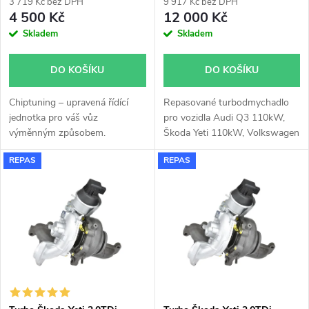
r
3 719 Kč bez DPH
9 917 Kč bez DPH
r
4 500 Kč
12 000 Kč
o
Skladem
Skladem
o
d
DO KOŠÍKU
DO KOŠÍKU
d
u
Chiptuning – upravená řídící
Repasované turbodmychadlo
u
jednotka pro váš vůz
pro vozidla Audi Q3 110kW,
k
výměnným způsobem.
Škoda Yeti 110kW, Volkswagen
k
New Beetle 81kW, 110kW,
REPAS
REPAS
Caddy 55kW, 75kW, 90kW,
t
110kW, CC 110kW, Golf 81kW,
t
110kW, Jetta 81kW, 110kW,
ů
Scirocco 110kW, Sharan
ů
110kW, Tiguan 110kW