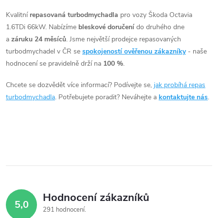
t
ů
v
Kvalitní
repasovaná turbodmychadla
pro vozy Škoda Octavia
ů
1.6TDi 66kW. Nabízíme
bleskové doručení
do druhého dne
l
a
záruku 24 měsíců
. Jsme největší prodejce repasovaných
á
turbodmychadel v ČR se
spokojeností ověřenou zákazníky
- naše
hodnocení se pravidelně drží na
100 %
.
d
Chcete se dozvědět více informací? Podívejte se,
jak probíhá repas
a
turbodmychadla
. Potřebujete poradit? Neváhejte a
kontaktujte nás
.
c
í
p
r
v
Hodnocení zákazníků
5,0
k
291 hodnocení