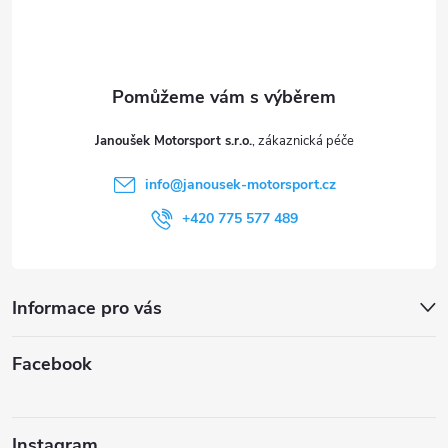
p
a
t
Janoušek Motorsport s.r.o.
í
info
@
janousek-motorsport.cz
+420 775 577 489
Informace pro vás
Facebook
Instagram