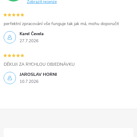
Zobrazit recenze
y
v
perfektní zpracování vše funguje tak jak má, mohu doporučit
ý
Karel Čevela
27.7.2026
p
i
DĚKUJI ZA RYCHLOU OBJEDNÁVKU
s
JAROSLAV HORNI
u
10.7.2026
Z
á