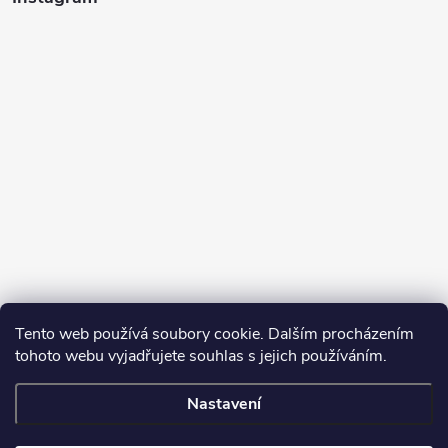
Tento web používá soubory cookie. Dalším procházením
tohoto webu vyjadřujete souhlas s jejich používáním.
Sledovat na Instagramu
Nastavení
Copyright 2026
Turbodmychadla Janoušek Motorsport s.r.o.
. Všechna
práva vyhrazena.
Upravit nastavení cookies