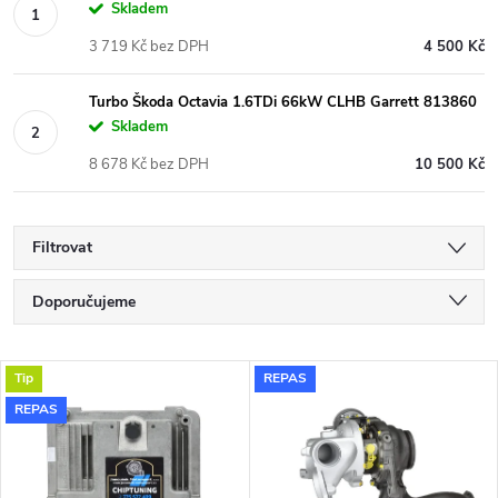
Skladem
3 719 Kč bez DPH
4 500 Kč
Turbo Škoda Octavia 1.6TDi 66kW CLHB Garrett 813860
Skladem
8 678 Kč bez DPH
10 500 Kč
Filtrovat
Ř
Doporučujeme
a
Nejlevnější
V
Tip
REPAS
Nejdražší
z
REPAS
ý
Nejprodávanější
e
p
Abecedně