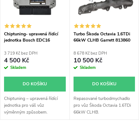
n
i
í
s
p
Chiptuning- upravená řídící
Turbo Škoda Octavia 1.6TDi
jednotka Bosch EDC16
66kW CLHB Garrett 813860
p
r
3 719 Kč bez DPH
8 678 Kč bez DPH
r
4 500 Kč
10 500 Kč
o
Skladem
Skladem
o
d
DO KOŠÍKU
DO KOŠÍKU
d
u
Chiptuning – upravená řídící
Repasované turbodmychadlo
u
jednotka pro váš vůz
pro vůz Škoda Octavia 1.6TDi
k
výměnným způsobem.
66kW CLHB.
k
t
O