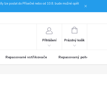
íly lze poslat do Přísečné nebo od 10.8. bude možné opět
ion Janoušek Motorsport Český Krumlov
NÁKUPNÍ
KOŠÍK
Prázdný košík
Přihlášení
Repasované vstřikovače
Repasovaný pohon TDM