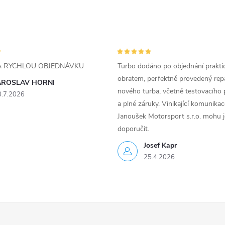
ZA RYCHLOU OBJEDNÁVKU
Turbo dodáno po objednání prakti
obratem, perfektně provedený rep
AROSLAV HORNI
nového turba, včetně testovacího 
0.7.2026
a plné záruky. Vinikající komunika
Janoušek Motorsport s.r.o. mohu 
doporučit.
Josef Kapr
25.4.2026