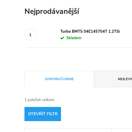
Nejprodávanější
Turbo BMTS 04E145704T 1.2TSi
Skladem
Ř
DOPORUČUJEME
NEJLEVN
a
1
položek celkem
z
OTEVŘÍT FILTR
e