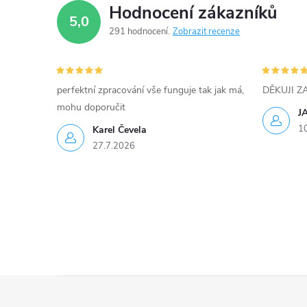
p
Hodnocení zákazníků
5,0
r
291 hodnocení
Zobrazit recenze
v
k
perfektní zpracování vše funguje tak jak má,
DĚKUJI 
y
mohu doporučit
J
1
Karel Čevela
v
27.7.2026
ý
p
i
s
u
Z