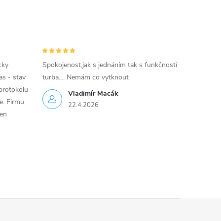
cky
Spokojenost,jak s jednáním tak s funkčností
as - stav
turba.... Nemám co vytknout
protokolu
Vladimír Macák
ce. Firmu
22.4.2026
jen