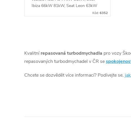
u
ů
Ibiza 66kW 81kW, Seat Leon 63kW
77kW 81kW, Seat Toledo 66kW 81kW,
k
Kód:
6352
VW New Beetle 77kW, Caddy 62kW,
Golf 63kW 77kW 81kW, Jetta 77kW,
t
Polo 66kW 81kW, Touran 81kW,
O
Škoda Fabia 66kW 81kW, Octavia
ů
63kW 77kW 81kW, Rapid 66kW
v
81kW, Yeti 81kW
Kvalitní
repasovaná turbodmychadla
pro vozy Ško
l
repasovaných turbodmychadel v ČR se
spokojenos
á
Chcete se dozvědět více informací? Podívejte se,
ja
d
a
c
í