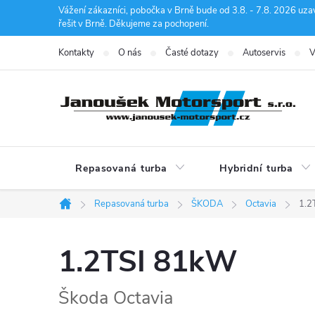
Přejít
Vážení zákazníci, pobočka v Brně bude od 3.8. - 7.8. 2026 uza
řešit v Brně. Děkujeme za pochopení.
na
obsah
Kontakty
O nás
Časté dotazy
Autoservis
V
Repasovaná turba
Hybridní turba
Repasovaná turba
ŠKODA
Octavia
1.2
Domů
1.2TSI 81kW
Škoda Octavia