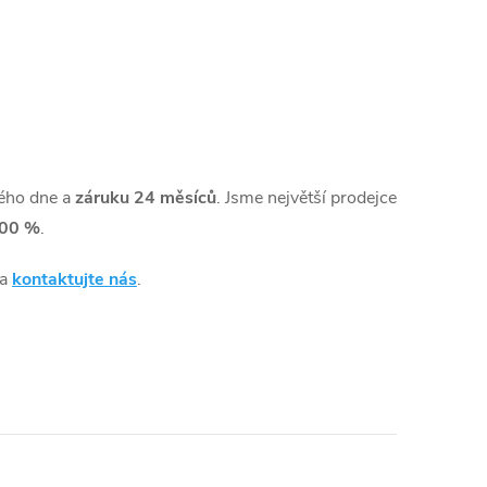
ého dne a
záruku 24 měsíců
. Jsme největší prodejce
00 %
.
 a
kontaktujte nás
.