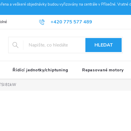
vřena a veškeré objednávky budou vyřizovány na centrále v Přísečné. Vratné d
+420 775 577 489
olné pozice
Obchodní podmínky
Reklamace
GDPR
Penz
info@janousek-motorsport.cz
HLEDAT
Řídící jednotky/chiptuning
Repasované motory
TSI 81kW