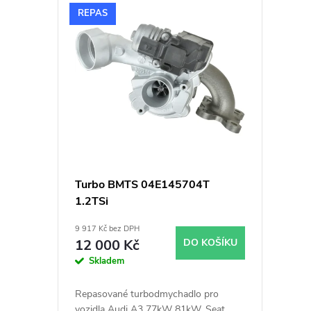
V
n
REPAS
ý
í
p
p
i
r
s
o
p
d
Turbo BMTS 04E145704T
1.2TSi
r
u
9 917 Kč bez DPH
o
k
12 000 Kč
DO KOŠÍKU
Skladem
d
t
Repasované turbodmychadlo pro
vozidla Audi A3 77kW 81kW, Seat