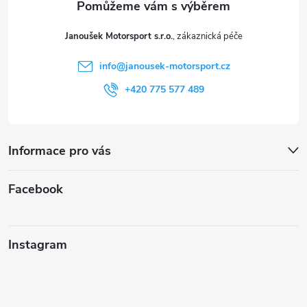
t
Janoušek Motorsport s.r.o.
í
info
@
janousek-motorsport.cz
+420 775 577 489
Informace pro vás
Facebook
Instagram