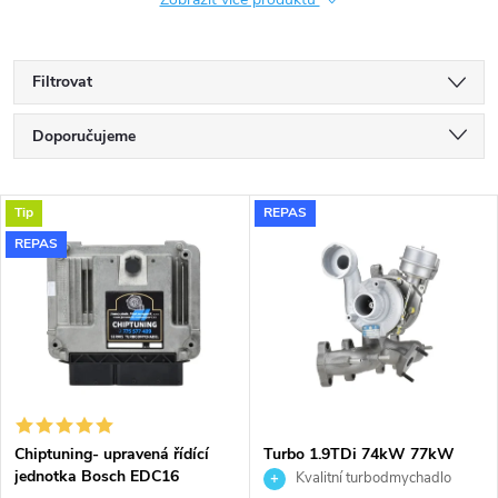
Filtrovat
Ř
Doporučujeme
a
Nejlevnější
V
Tip
REPAS
Nejdražší
z
REPAS
ý
Nejprodávanější
e
p
Abecedně
n
i
í
s
p
Chiptuning- upravená řídící
Turbo 1.9TDi 74kW 77kW
jednotka Bosch EDC16
AXR BSW KKK 54399700019
Kvalitní turbodmychadlo