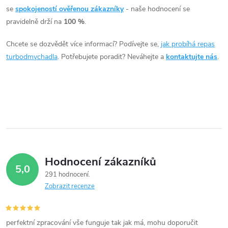
á
se
spokojeností ověřenou zákazníky
- naše hodnocení se
pravidelně drží na
100 %
.
d
Chcete se dozvědět více informací? Podívejte se,
jak probíhá repas
a
turbodmychadla
. Potřebujete poradit? Neváhejte a
kontaktujte nás
.
c
í
p
r
v
Hodnocení zákazníků
5,0
k
291 hodnocení
Zobrazit recenze
y
v
perfektní zpracování vše funguje tak jak má, mohu doporučit