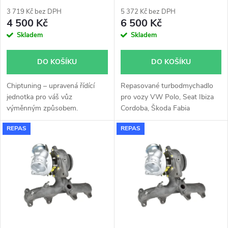
p
54399880019 54399700008
r
54399880008
3 719 Kč bez DPH
5 372 Kč bez DPH
r
4 500 Kč
6 500 Kč
o
Skladem
Skladem
o
d
DO KOŠÍKU
DO KOŠÍKU
d
u
Chiptuning – upravená řídící
Repasované turbodmychadlo
u
jednotka pro váš vůz
pro vozy VW Polo, Seat Ibiza
k
výměnným způsobem.
Cordoba, Škoda Fabia
k
Roomster 1.9TDi 74kW 77kW.
REPAS
REPAS
t
t
ů
ů