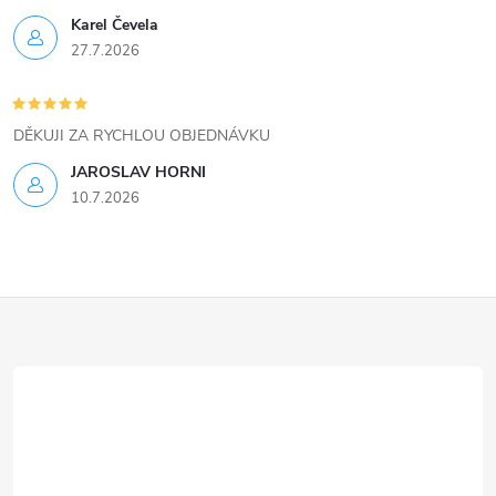
ý
Karel Čevela
27.7.2026
p
i
DĚKUJI ZA RYCHLOU OBJEDNÁVKU
s
JAROSLAV HORNI
u
10.7.2026
Z
á
p
a