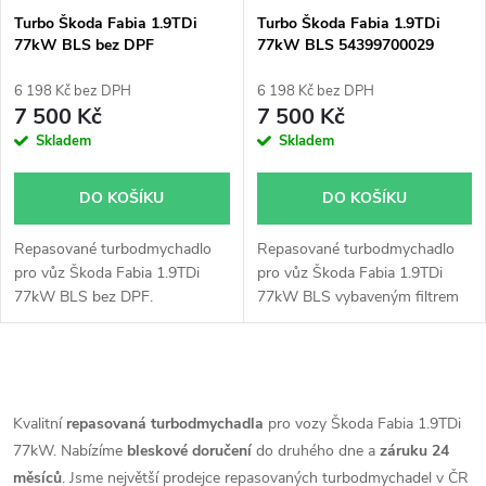
Turbo Škoda Fabia 1.9TDi
Turbo Škoda Fabia 1.9TDi
77kW BLS bez DPF
77kW BLS 54399700029
54399700071 54399700048
54399700068 54399700067
54399700072
6 198 Kč bez DPH
6 198 Kč bez DPH
7 500 Kč
7 500 Kč
Skladem
Skladem
DO KOŠÍKU
DO KOŠÍKU
Repasované turbodmychadlo
Repasované turbodmychadlo
pro vůz Škoda Fabia 1.9TDi
pro vůz Škoda Fabia 1.9TDi
77kW BLS bez DPF.
77kW BLS vybaveným filtrem
pevných částic(DPF).
O
v
Kvalitní
repasovaná turbodmychadla
pro vozy Škoda Fabia 1.9TDi
77kW. Nabízíme
bleskové doručení
do druhého dne a
záruku 24
l
měsíců
. Jsme největší prodejce repasovaných turbodmychadel v ČR