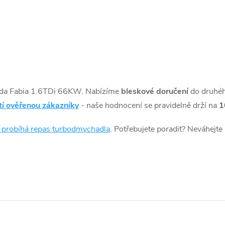
da Fabia 1.6TDi 66KW. Nabízíme
bleskové doručení
do druhé
tí ověřenou zákazníky
- naše hodnocení se pravidelně drží na
1
k probíhá repas turbodmychadla
. Potřebujete poradit? Neváhejte