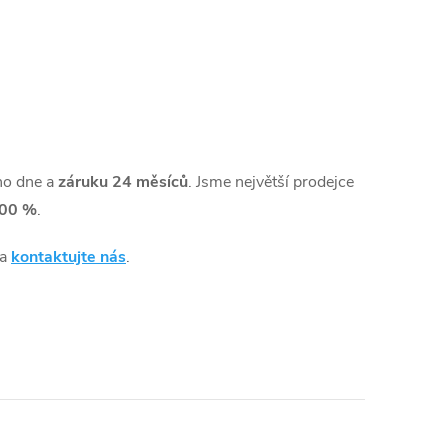
ho dne a
záruku 24 měsíců
. Jsme největší prodejce
00 %
.
 a
kontaktujte nás
.