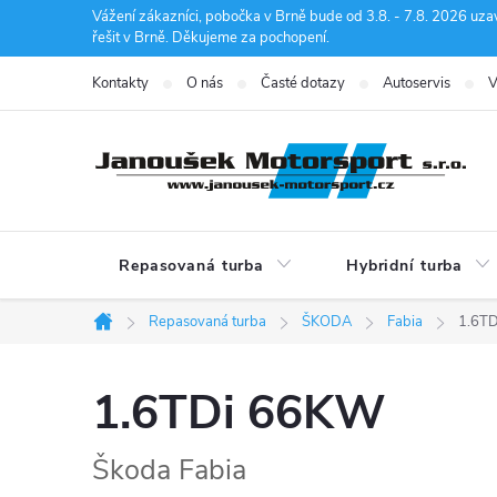
Přejít
Vážení zákazníci, pobočka v Brně bude od 3.8. - 7.8. 2026 uza
řešit v Brně. Děkujeme za pochopení.
na
obsah
Kontakty
O nás
Časté dotazy
Autoservis
V
Repasovaná turba
Hybridní turba
Repasovaná turba
ŠKODA
Fabia
1.6T
Domů
1.6TDi 66KW
Škoda Fabia