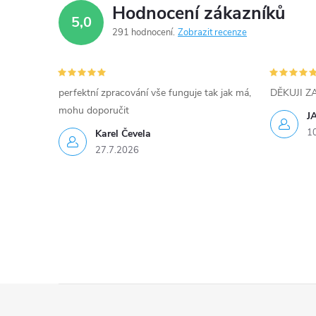
p
Hodnocení zákazníků
5,0
r
291 hodnocení
Zobrazit recenze
v
k
perfektní zpracování vše funguje tak jak má,
DĚKUJI 
y
mohu doporučit
J
1
Karel Čevela
v
27.7.2026
ý
p
i
s
u
Z