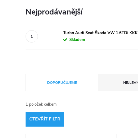
Nejprodávanější
Turbo Audi Seat Škoda VW 1.6TDi 
Skladem
Ř
DOPORUČUJEME
NEJLEVN
a
1
položek celkem
z
OTEVŘÍT FILTR
e