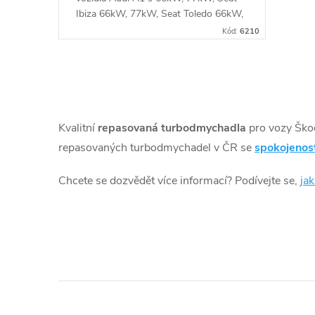
u
ů
Ibiza 66kW, 77kW, Seat Toledo 66kW,
77kW Škoda Fabia 55kW, 66kW,
k
Kód:
6210
77kW, Škoda Rapid 66kW, 77kW,
Škoda Roomster 66kW, 77kW, VW
t
New Beetle 77kW, VW Polo 55kW,
O
66kW, 77kW
ů
v
Kvalitní
repasovaná turbodmychadla
pro vozy Ško
l
repasovaných turbodmychadel v ČR se
spokojenos
á
Chcete se dozvědět více informací? Podívejte se,
ja
d
a
c
í