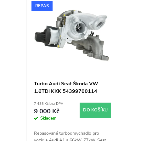
V
n
REPAS
ý
í
p
p
i
r
s
o
p
d
Turbo Audi Seat Škoda VW
1.6TDi KKK 54399700114
r
u
54399700098 54399700094
7 438 Kč bez DPH
54399700136 54399700086
o
k
9 000 Kč
DO KOŠÍKU
Skladem
d
t
Repasované turbodmychadlo pro
vozidla Audi A1 s 66kW, 77kW, Seat