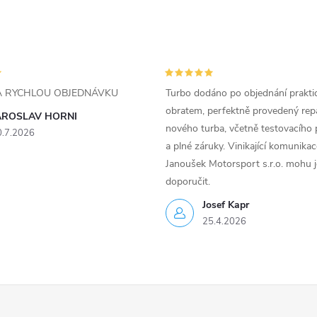
ZA RYCHLOU OBJEDNÁVKU
Turbo dodáno po objednání prakti
obratem, perfektně provedený rep
AROSLAV HORNI
nového turba, včetně testovacího 
0.7.2026
a plné záruky. Vinikající komunika
Janoušek Motorsport s.r.o. mohu 
doporučit.
Josef Kapr
25.4.2026