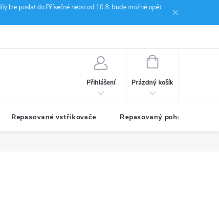
íly lze poslat do Přísečné nebo od 10.8. bude možné opět
ion Janoušek Motorsport Český Krumlov
NÁKUPNÍ
KOŠÍK
Prázdný košík
Přihlášení
Repasované vstřikovače
Repasovaný pohon TDM