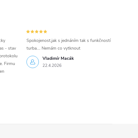
cky
Spokojenost,jak s jednáním tak s funkčností
as - stav
turba.... Nemám co vytknout
protokolu
Vladimír Macák
ce. Firmu
22.4.2026
jen