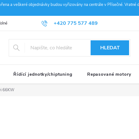
vřena a veškeré objednávky budou vyřizovány na centrále v Přísečné. Vratné d
+420 775 577 489
olné pozice
Obchodní podmínky
Reklamace
GDPR
Penz
info@janousek-motorsport.cz
HLEDAT
Řídící jednotky/chiptuning
Repasované motory
Di 66KW