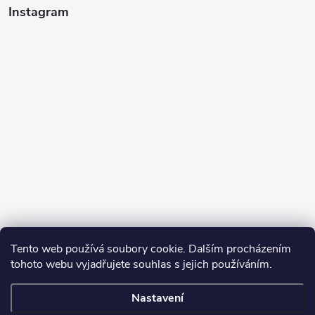
Instagram
Tento web používá soubory cookie. Dalším procházením
tohoto webu vyjadřujete souhlas s jejich používáním.
Sledovat na Instagramu
Nastavení
Copyright 2026
Turbodmychadla Janoušek Motorsport s.r.o.
. Všechna