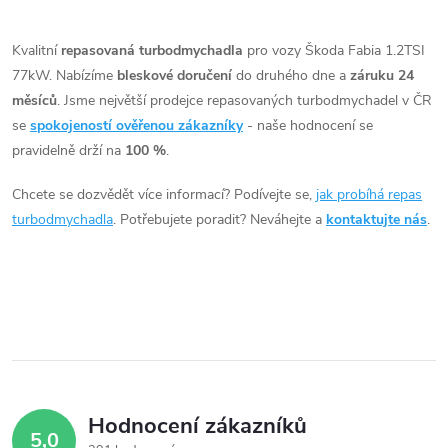
t
O
Roomster, Yeti
ů
v
Kvalitní
repasovaná turbodmychadla
pro vozy Škoda Fabia 1.2TSI
ů
77kW. Nabízíme
bleskové doručení
do druhého dne a
záruku 24
l
měsíců
. Jsme největší prodejce repasovaných turbodmychadel v ČR
á
se
spokojeností ověřenou zákazníky
- naše hodnocení se
pravidelně drží na
100 %
.
d
Chcete se dozvědět více informací? Podívejte se,
jak probíhá repas
a
turbodmychadla
. Potřebujete poradit? Neváhejte a
kontaktujte nás
.
c
í
p
r
v
Hodnocení zákazníků
5,0