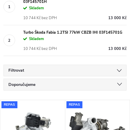
03F145701H
Skladem
10 744 Kč bez DPH
13 000 Kč
Turbo Škoda Fabia 1.2TSI 77kW CBZB IHI 03F145701G
Skladem
10 744 Kč bez DPH
13 000 Kč
Filtrovat
Ř
Doporučujeme
a
Nejlevnější
V
REPAS
REPAS
Nejdražší
z
ý
Nejprodávanější
e