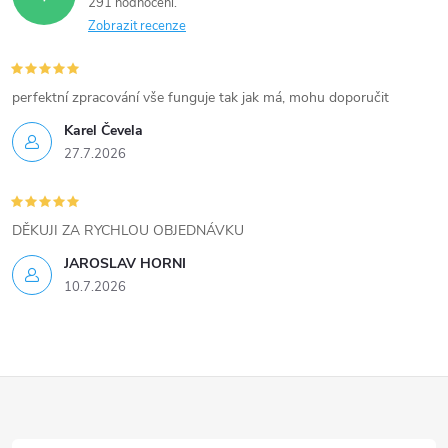
k
291 hodnocení
Zobrazit recenze
y
v
perfektní zpracování vše funguje tak jak má, mohu doporučit
ý
Karel Čevela
27.7.2026
p
i
DĚKUJI ZA RYCHLOU OBJEDNÁVKU
s
JAROSLAV HORNI
u
10.7.2026
Z