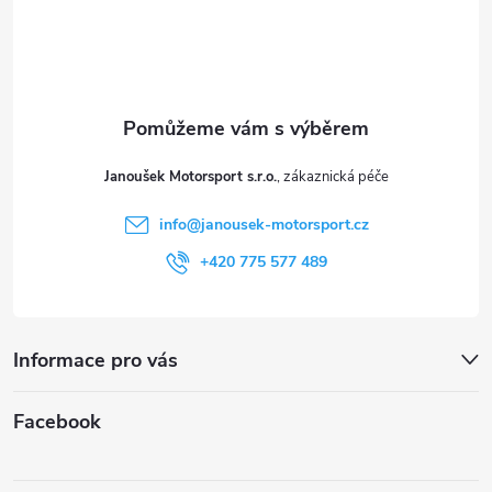
á
p
a
t
Janoušek Motorsport s.r.o.
í
info
@
janousek-motorsport.cz
+420 775 577 489
Informace pro vás
Facebook