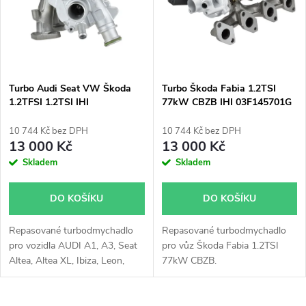
p
Abecedně
n
i
í
s
p
Turbo Audi Seat VW Škoda
Turbo Škoda Fabia 1.2TSI
1.2TFSI 1.2TSI IHI
77kW CBZB IHI 03F145701G
p
03F145701H
r
10 744 Kč bez DPH
10 744 Kč bez DPH
r
13 000 Kč
13 000 Kč
o
Skladem
Skladem
o
d
DO KOŠÍKU
DO KOŠÍKU
d
u
Repasované turbodmychadlo
Repasované turbodmychadlo
u
pro vozidla AUDI A1, A3, Seat
pro vůz Škoda Fabia 1.2TSI
k
Altea, Altea XL, Ibiza, Leon,
77kW CBZB.
k
Toledo, VW Beetle, Caddy, Golf,
Jetta, Polo, Touran, Škoda
t
Fabia, Octavia, Rapid,