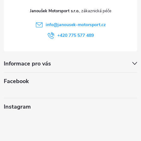
t
Janoušek Motorsport s.r.o.
í
info
@
janousek-motorsport.cz
+420 775 577 489
Informace pro vás
Facebook
Instagram