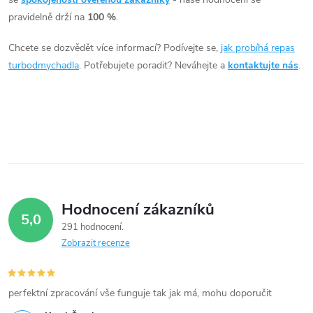
á
81kW, Yeti 81kW
pravidelně drží na
100 %
.
d
Chcete se dozvědět více informací? Podívejte se,
jak probíhá repas
a
turbodmychadla
. Potřebujete poradit? Neváhejte a
kontaktujte nás
.
c
í
p
r
v
Hodnocení zákazníků
5,0
k
291 hodnocení
Zobrazit recenze
y
v
perfektní zpracování vše funguje tak jak má, mohu doporučit