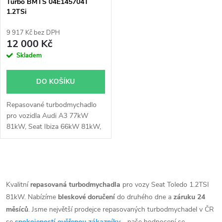
p
Turbo BMTS 04E145704T
1.2TSi
p
r
9 917 Kč bez DPH
r
12 000 Kč
o
Skladem
o
d
DO KOŠÍKU
d
u
Repasované turbodmychadlo
u
pro vozidla Audi A3 77kW
k
81kW, Seat Ibiza 66kW 81kW,
k
Seat Leon 63kW 77kW 81kW,
Seat Toledo 66kW 81kW, VW
t
New Beetle 77kW, Caddy
t
O
62kW, Golf 63kW 77kW 81kW,
ů
Jetta 77kW, Polo 66kW 81kW,
v
Kvalitní
repasovaná turbodmychadla
pro vozy Seat Toledo 1.2TSI
ů
Touran 81kW, Škoda Fabia
81kW. Nabízíme
bleskové doručení
do druhého dne a
záruku 24
l
66kW 81kW, Octavia 63kW
měsíců
. Jsme největší prodejce repasovaných turbodmychadel v ČR
77kW 81kW, Rapid 66kW
se
spokojeností ověřenou zákazníky
- naše hodnocení se