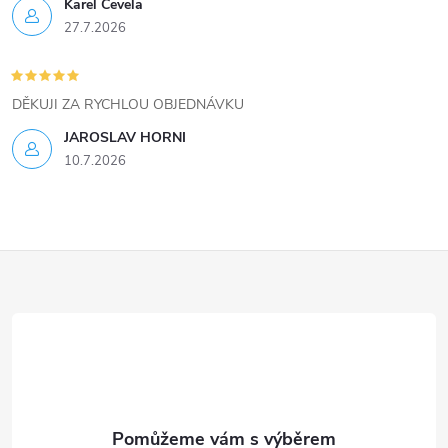
ý
Karel Čevela
27.7.2026
p
i
DĚKUJI ZA RYCHLOU OBJEDNÁVKU
s
JAROSLAV HORNI
u
10.7.2026
Z
á
p
a