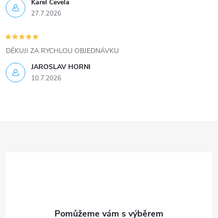
ý
Karel Čevela
27.7.2026
p
i
DĚKUJI ZA RYCHLOU OBJEDNÁVKU
s
JAROSLAV HORNI
u
10.7.2026
Z
á
p
a