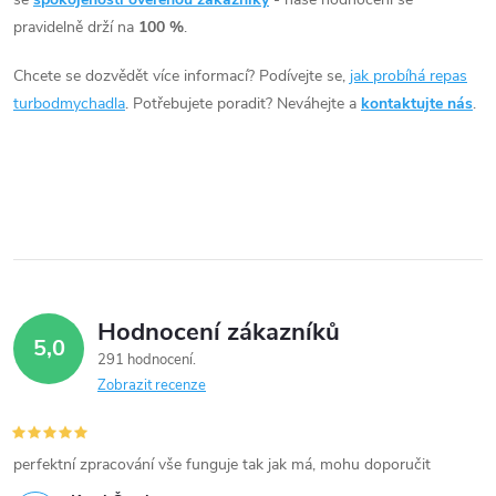
á
pravidelně drží na
100 %
.
d
Chcete se dozvědět více informací? Podívejte se,
jak probíhá repas
a
turbodmychadla
. Potřebujete poradit? Neváhejte a
kontaktujte nás
.
c
í
p
r
v
Hodnocení zákazníků
5,0
k
291 hodnocení
Zobrazit recenze
y
v
perfektní zpracování vše funguje tak jak má, mohu doporučit