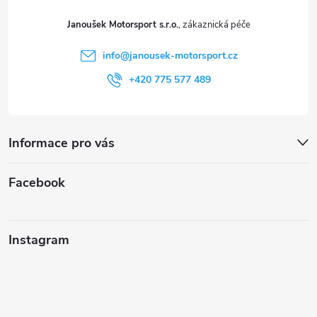
t
Janoušek Motorsport s.r.o.
í
info
@
janousek-motorsport.cz
+420 775 577 489
Informace pro vás
Facebook
Instagram