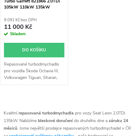
p
Turbo Garrett 821866 2.0TDi
105kW 110kW 135kW
p
r
9 091 Kč bez DPH
r
11 000 Kč
o
Skladem
o
d
DO KOŠÍKU
d
u
Repasované turbodmychadlo
u
pro vozidla Škoda Octavia III,
k
Volkswagen Tiguan, Sharan,
k
Passat B8, Golf VII, Seat Leon,
Leon ST, Leon SC, Alhambra,
t
Audi TT, Q3, A3, s motory
t
O
2.0TDi, 105kW, 110kW,
ů
135kW, 40 TDi 135kW, GTD
v
Kvalitní
repasovaná turbodmychadla
pro vozy Seat Leon 2.0TDi
ů
135kW
135kW. Nabízíme
bleskové doručení
do druhého dne a
záruku 24
l
měsíců
. Jsme největší prodejce repasovaných turbodmychadel v ČR
se
spokojeností ověřenou zákazníky
- naše hodnocení se