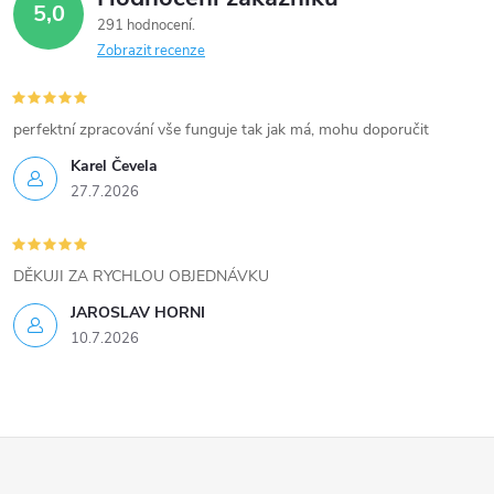
5,0
k
291 hodnocení
Zobrazit recenze
y
v
perfektní zpracování vše funguje tak jak má, mohu doporučit
ý
Karel Čevela
27.7.2026
p
i
DĚKUJI ZA RYCHLOU OBJEDNÁVKU
s
JAROSLAV HORNI
u
10.7.2026
Z