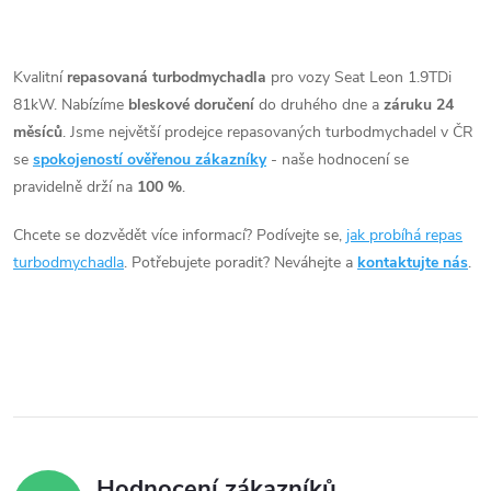
t
t
O
ů
v
Kvalitní
repasovaná turbodmychadla
pro vozy Seat Leon 1.9TDi
ů
81kW. Nabízíme
bleskové doručení
do druhého dne a
záruku 24
l
měsíců
. Jsme největší prodejce repasovaných turbodmychadel v ČR
á
se
spokojeností ověřenou zákazníky
- naše hodnocení se
pravidelně drží na
100 %
.
d
Chcete se dozvědět více informací? Podívejte se,
jak probíhá repas
a
turbodmychadla
. Potřebujete poradit? Neváhejte a
kontaktujte nás
.
c
í
p
r
v
Hodnocení zákazníků