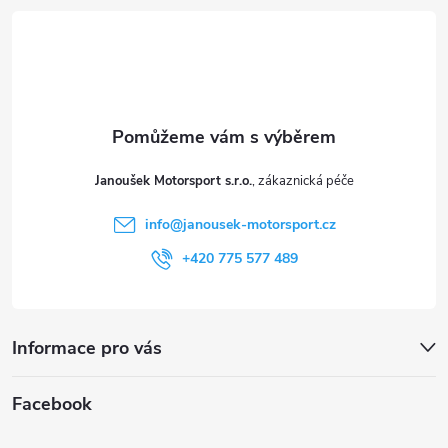
á
p
a
t
Janoušek Motorsport s.r.o.
í
info
@
janousek-motorsport.cz
+420 775 577 489
Informace pro vás
Facebook