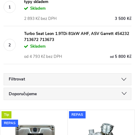
typy skladem
Skladem
2 893 Kč bez DPH
3 500 Kč
Turbo Seat Leon 1.9TDi 81kW AHF, ASV Garrett 454232
713672 713673
Skladem
od 4 793 Kč bez DPH
5 800 Kč
od
Filtrovat
Ř
Doporučujeme
a
Nejlevnější
V
Tip
REPAS
Nejdražší
z
REPAS
ý
Nejprodávanější