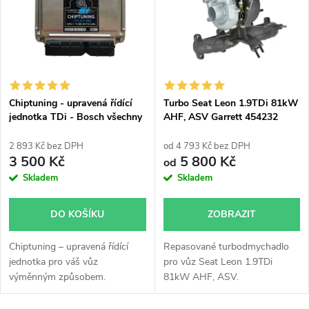
e
p
Abecedně
n
i
í
s
p
Chiptuning - upravená řídící
Turbo Seat Leon 1.9TDi 81kW
jednotka TDi - Bosch všechny
AHF, ASV Garrett 454232
p
typy skladem
713672 713673
r
2 893 Kč bez DPH
od 4 793 Kč bez DPH
r
3 500 Kč
5 800 Kč
od
o
Skladem
Skladem
o
d
DO KOŠÍKU
ZOBRAZIT
d
u
Chiptuning – upravená řídící
Repasované turbodmychadlo
u
jednotka pro váš vůz
pro vůz Seat Leon 1.9TDi
k
výměnným způsobem.
81kW AHF, ASV.
k