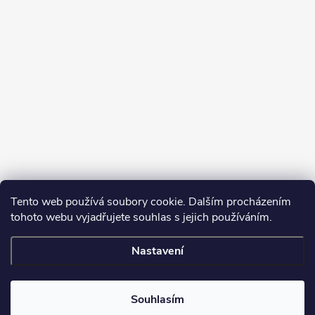
Tento web používá soubory cookie. Dalším procházením
tohoto webu vyjadřujete souhlas s jejich používáním.
Sledovat na Instagramu
Nastavení
Copyright 2026
Turbodmychadla Janoušek Motorsport s.r.o.
. Všechna
práva vyhrazena.
Upravit nastavení cookies
Souhlasím
Vytvořil Shoptet