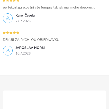
v
perfektní zpracování vše funguje tak jak má, mohu doporučit
ý
Karel Čevela
27.7.2026
p
i
DĚKUJI ZA RYCHLOU OBJEDNÁVKU
s
JAROSLAV HORNI
u
10.7.2026
Z
á
p