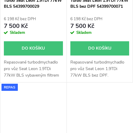
Turbo Seat Leon 1.9TDi 77kW
Turbo Seat Leon 1.9TDi 77kW
BLS 54399700029
BLS bez DPF 54399700071
54399700068 54399700067
54399700048
54399700072
6 198 Kč bez DPH
6 198 Kč bez DPH
7 500 Kč
7 500 Kč
Skladem
Skladem
DO KOŠÍKU
DO KOŠÍKU
Repasované turbodmychadlo
Repasované turbodmychadlo
pro vůz Seat Leon 1.9TDi
pro vůz Seat Leon 1.9TDi
77kW BLS vybaveným filtrem
77kW BLS bez DPF.
pevných částic(DPF).
REPAS