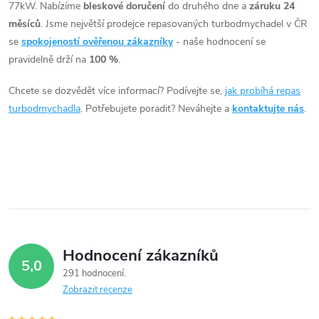
77kW. Nabízíme
bleskové doručení
do druhého dne a
záruku 24
l
měsíců
. Jsme největší prodejce repasovaných turbodmychadel v ČR
á
se
spokojeností ověřenou zákazníky
- naše hodnocení se
pravidelně drží na
100 %
.
d
Chcete se dozvědět více informací? Podívejte se,
jak probíhá repas
a
turbodmychadla
. Potřebujete poradit? Neváhejte a
kontaktujte nás
.
c
í
p
r
v
Hodnocení zákazníků
5,0
k
291 hodnocení
Zobrazit recenze
y