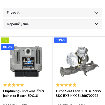
Filtrovat
Ř
Doporučujeme
a
Nejlevnější
V
Tip
REPAS
Nejdražší
z
REPAS
ý
Nejprodávanější
e
p
Abecedně
n
i
í
s
p
Chiptuning- upravená řídící
Turbo Seat Leon 1.9TDi 77kW
jednotka Bosch EDC16
BKC BXE KKK 54399700022
p
54399700011