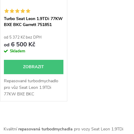
Turbo Seat Leon 1.9TDi 77KW
BXE BKC Garrett 751851
od 5 372 Kč bez DPH
6 500 Kč
od
Skladem
ZOBRAZIT
Repasované turbodmychadlo
pro vůz Seat Leon 1.9TDi
77KW BXE BKC
O
v
Kvalitní
repasovaná turbodmychadla
pro vozy Seat Leon 1.9TDi