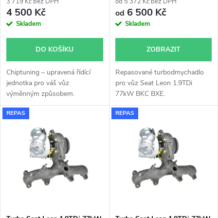
r
3 719 Kč bez DPH
od 5 372 Kč bez DPH
r
4 500 Kč
6 500 Kč
od
o
Skladem
Skladem
o
d
DO KOŠÍKU
ZOBRAZIT
d
u
Chiptuning – upravená řídící
Repasované turbodmychadlo
u
jednotka pro váš vůz
pro vůz Seat Leon 1.9TDi
k
výměnným způsobem.
77kW BKC BXE.
k
REPAS
REPAS
t
t
ů
ů