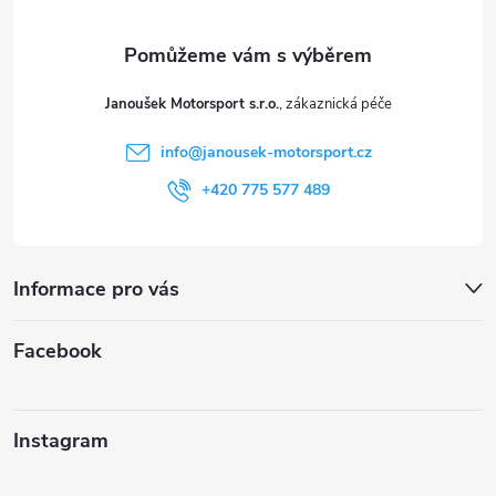
a
t
Janoušek Motorsport s.r.o.
í
info
@
janousek-motorsport.cz
+420 775 577 489
Informace pro vás
Facebook
Instagram