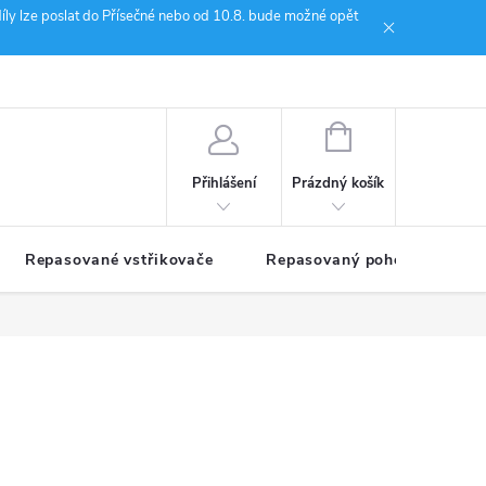
íly lze poslat do Přísečné nebo od 10.8. bude možné opět
ion Janoušek Motorsport Český Krumlov
NÁKUPNÍ
KOŠÍK
Prázdný košík
Přihlášení
Repasované vstřikovače
Repasovaný pohon TDM