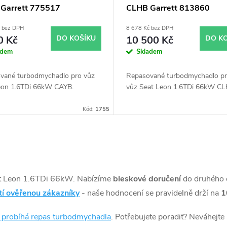
Garrett 775517
CLHB Garrett 813860
č bez DPH
8 678 Kč bez DPH
0 Kč
DO KOŠÍKU
10 500 Kč
DO K
adem
Skladem
vané turbodmychadlo pro vůz
Repasované turbodmychadlo p
eon 1.6TDi 66kW CAYB.
vůz Seat Leon 1.6TDi 66kW CL
Kód:
1755
t Leon 1.6TDi 66kW. Nabízíme
bleskové doručení
do druhého
tí ověřenou zákazníky
- naše hodnocení se pravidelně drží na
1
k probíhá repas turbodmychadla
. Potřebujete poradit? Neváhejte