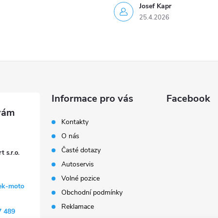
Josef Kapr
25.4.2026
Informace pro vás
Facebook
Kontakty
O nás
Časté dotazy
 s.r.o.
Autoservis
Volné pozice
ek-moto
Obchodní podmínky
Reklamace
7 489