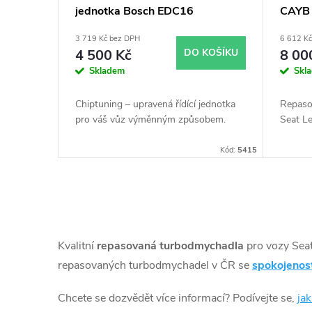
jednotka Bosch EDC16
CAYB 
r
u
3 719 Kč bez DPH
6 612 K
o
k
4 500 Kč
DO KOŠÍKU
8 00
Skladem
Skl
d
t
Chiptuning – upravená řídící jednotka
Repaso
u
pro váš vůz výměnným způsobem.
Seat L
ů
Kód:
5415
k
t
O
ů
v
Kvalitní
repasovaná turbodmychadla
pro vozy Sea
l
repasovaných turbodmychadel v ČR se
spokojenos
á
Chcete se dozvědět více informací? Podívejte se,
ja