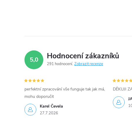
d
a
c
í
p
Hodnocení zákazníků
5,0
r
291 hodnocení
Zobrazit recenze
v
k
perfektní zpracování vše funguje tak jak má,
DĚKUJI 
y
mohu doporučit
J
1
Karel Čevela
v
27.7.2026
ý