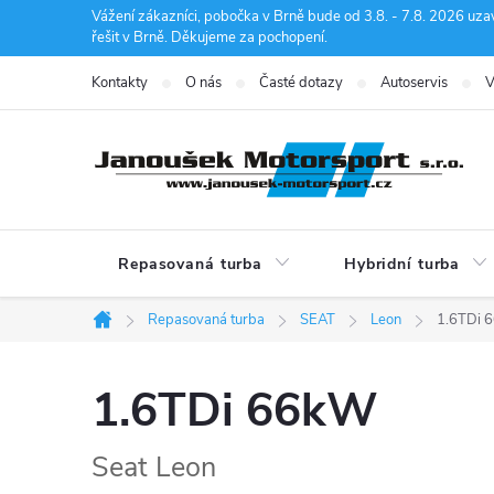
Přejít
Vážení zákazníci, pobočka v Brně bude od 3.8. - 7.8. 2026 uza
řešit v Brně. Děkujeme za pochopení.
na
obsah
Kontakty
O nás
Časté dotazy
Autoservis
V
Repasovaná turba
Hybridní turba
Repasovaná turba
SEAT
Leon
1.6TDi 
Domů
1.6TDi 66kW
Seat Leon