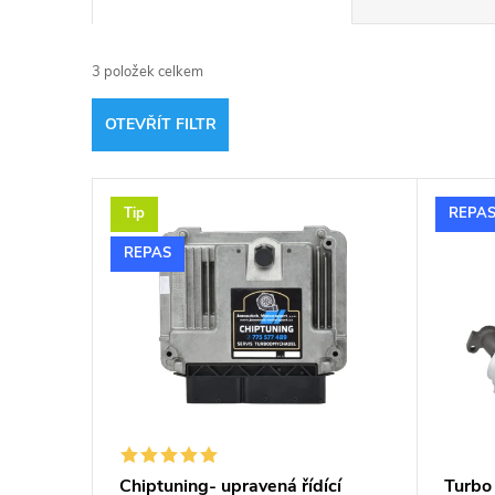
a
3
položek celkem
z
OTEVŘÍT FILTR
e
V
n
Tip
REPA
ý
í
REPAS
p
p
i
r
s
o
p
d
Chiptuning- upravená řídící
Turbo