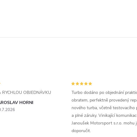
ZA RYCHLOU OBJEDNÁVKU
Turbo dodáno po objednání prakti
obratem, perfektně provedený rep
AROSLAV HORNI
nového turba, včetně testovacího 
0.7.2026
a plné záruky. Vinikající komunika
Janoušek Motorsport s.r.o. mohu 
doporučit.