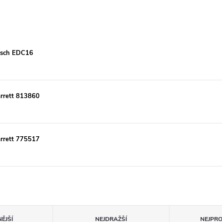
Bosch EDC16
rrett 813860
rrett 775517
ĚJŠÍ
NEJDRAŽŠÍ
NEJPR