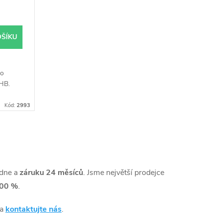
OŠÍKU
ro
HB.
Kód:
2993
 dne a
záruku 24 měsíců
. Jsme největší prodejce
00 %
.
 a
kontaktujte nás
.