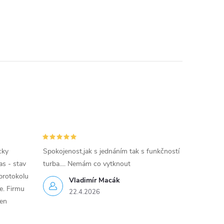
cky
Spokojenost,jak s jednáním tak s funkčností
as - stav
turba.... Nemám co vytknout
protokolu
Vladimír Macák
ce. Firmu
22.4.2026
jen