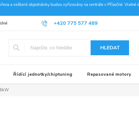
vřena a veškeré objednávky budou vyřizovány na centrále v Přísečné. Vratné d
+420 775 577 489
olné pozice
Obchodní podmínky
Reklamace
GDPR
Penz
info@janousek-motorsport.cz
HLEDAT
Řídící jednotky/chiptuning
Repasované motory
66kW