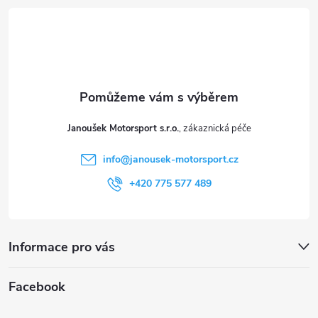
á
p
a
t
Janoušek Motorsport s.r.o.
í
info
@
janousek-motorsport.cz
+420 775 577 489
Informace pro vás
Facebook