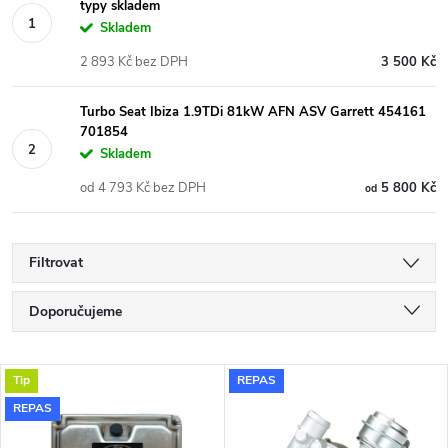
typy skladem
Skladem
2 893 Kč bez DPH
3 500 Kč
Turbo Seat Ibiza 1.9TDi 81kW AFN ASV Garrett 454161
701854
Skladem
od 4 793 Kč bez DPH
5 800 Kč
od
Filtrovat
Ř
Doporučujeme
a
Nejlevnější
V
Tip
REPAS
Nejdražší
z
REPAS
ý
Nejprodávanější