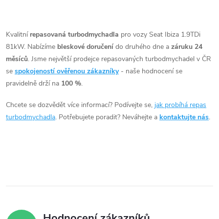
t
t
O
ů
v
Kvalitní
repasovaná turbodmychadla
pro vozy Seat Ibiza 1.9TDi
ů
81kW. Nabízíme
bleskové doručení
do druhého dne a
záruku 24
l
měsíců
. Jsme největší prodejce repasovaných turbodmychadel v ČR
á
se
spokojeností ověřenou zákazníky
- naše hodnocení se
pravidelně drží na
100 %
.
d
Chcete se dozvědět více informací? Podívejte se,
jak probíhá repas
a
turbodmychadla
. Potřebujete poradit? Neváhejte a
kontaktujte nás
.
c
í
p
r
v
Hodnocení zákazníků