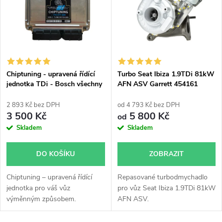
e
p
Abecedně
n
i
í
s
p
Chiptuning - upravená řídící
Turbo Seat Ibiza 1.9TDi 81kW
jednotka TDi - Bosch všechny
AFN ASV Garrett 454161
p
typy skladem
701854
r
2 893 Kč bez DPH
od 4 793 Kč bez DPH
r
3 500 Kč
5 800 Kč
od
o
Skladem
Skladem
o
d
DO KOŠÍKU
ZOBRAZIT
d
u
Chiptuning – upravená řídící
Repasované turbodmychadlo
u
jednotka pro váš vůz
pro vůz Seat Ibiza 1.9TDi 81kW
k
výměnným způsobem.
AFN ASV.
k