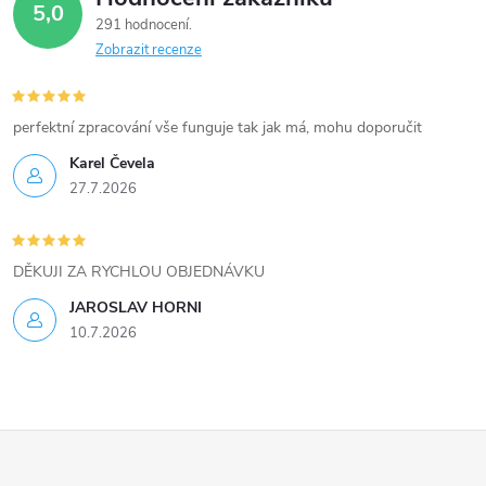
5,0
k
291 hodnocení
Zobrazit recenze
y
v
perfektní zpracování vše funguje tak jak má, mohu doporučit
ý
Karel Čevela
27.7.2026
p
i
DĚKUJI ZA RYCHLOU OBJEDNÁVKU
s
JAROSLAV HORNI
u
10.7.2026
Z