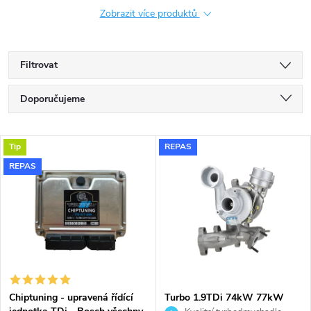
Zobrazit více produktů
Filtrovat
Ř
Doporučujeme
a
Nejlevnější
V
Tip
REPAS
Nejdražší
z
REPAS
ý
Nejprodávanější
e
p
Abecedně
n
i
í
s
p
Chiptuning - upravená řídící
Turbo 1.9TDi 74kW 77kW