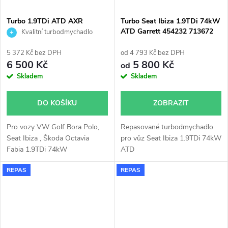
Turbo 1.9TDi ATD AXR
Turbo Seat Ibiza 1.9TDi 74kW
Octavia Golf Polo Fabia Ibiza
ATD Garrett 454232 713672
Kvalitní turbodmychadlo
KKK 54399700006
713673
54399700017
5 372 Kč bez DPH
od 4 793 Kč bez DPH
6 500 Kč
5 800 Kč
od
Skladem
Skladem
DO KOŠÍKU
ZOBRAZIT
Pro vozy VW Golf Bora Polo,
Repasované turbodmychadlo
Seat Ibiza , Škoda Octavia
pro vůz Seat Ibiza 1.9TDi 74kW
Fabia 1.9TDi 74kW
ATD
REPAS
REPAS