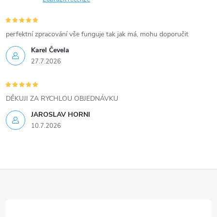
y
v
perfektní zpracování vše funguje tak jak má, mohu doporučit
ý
Karel Čevela
27.7.2026
p
i
DĚKUJI ZA RYCHLOU OBJEDNÁVKU
s
JAROSLAV HORNI
u
10.7.2026
Z
á