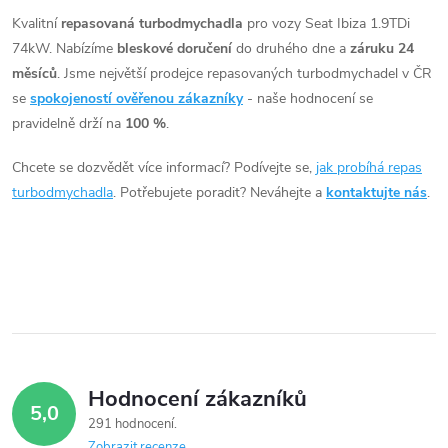
v
Kvalitní
repasovaná turbodmychadla
pro vozy Seat Ibiza 1.9TDi
74kW. Nabízíme
bleskové doručení
do druhého dne a
záruku 24
l
měsíců
. Jsme největší prodejce repasovaných turbodmychadel v ČR
á
se
spokojeností ověřenou zákazníky
- naše hodnocení se
pravidelně drží na
100 %
.
d
Chcete se dozvědět více informací? Podívejte se,
jak probíhá repas
a
turbodmychadla
. Potřebujete poradit? Neváhejte a
kontaktujte nás
.
c
í
p
r
v
Hodnocení zákazníků
5,0
k
291 hodnocení
Zobrazit recenze