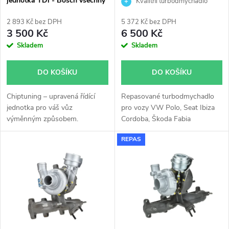
jednotka TDi - Bosch všechny
AXR BSW KKK 54399700019
Kvalitní turbodmychadlo
p
typy skladem
54399880019 54399700008
r
54399880008
2 893 Kč bez DPH
5 372 Kč bez DPH
r
3 500 Kč
6 500 Kč
o
Skladem
Skladem
o
d
DO KOŠÍKU
DO KOŠÍKU
d
u
Chiptuning – upravená řídící
Repasované turbodmychadlo
u
jednotka pro váš vůz
pro vozy VW Polo, Seat Ibiza
k
výměnným způsobem.
Cordoba, Škoda Fabia
k
Roomster 1.9TDi 74kW 77kW.
REPAS
t
t
ů
ů