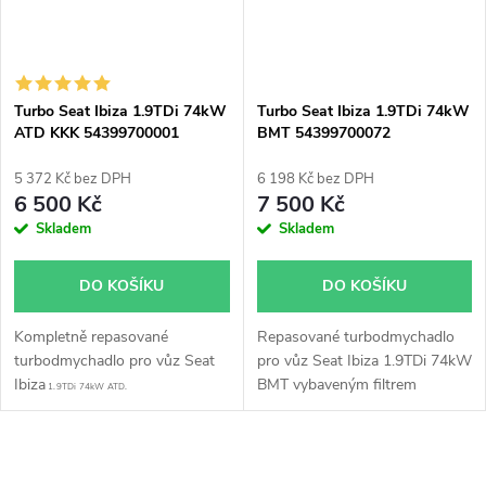
Turbo Seat Ibiza 1.9TDi 74kW
Turbo Seat Ibiza 1.9TDi 74kW
ATD KKK 54399700001
BMT 54399700072
54399700003
54399700068 54399700067
54399700029
5 372 Kč bez DPH
6 198 Kč bez DPH
6 500 Kč
7 500 Kč
Skladem
Skladem
DO KOŠÍKU
DO KOŠÍKU
Kompletně repasované
Repasované turbodmychadlo
turbodmychadlo pro vůz Seat
pro vůz Seat Ibiza 1.9TDi 74kW
Ibiza
BMT vybaveným filtrem
1.9TDi 74kW ATD.
pevných částic(DPF).
O