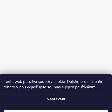
Tento web používá soubory cookie. Dalším procházením
tohoto webu vyjadřujete souhlas s jejich používáním.
Sledovat na Instagramu
Nastavení
Copyright 2026
Turbodmychadla Janoušek Motorsport s.r.o.
. Všechna
práva vyhrazena.
Upravit nastavení cookies