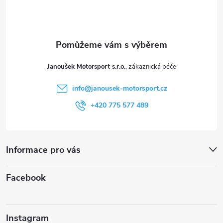
p
a
t
Janoušek Motorsport s.r.o.
í
info
@
janousek-motorsport.cz
+420 775 577 489
Informace pro vás
Facebook
Instagram