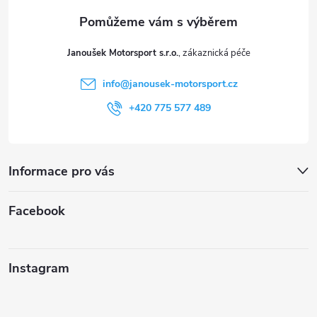
a
t
Janoušek Motorsport s.r.o.
í
info
@
janousek-motorsport.cz
+420 775 577 489
Informace pro vás
Facebook
Instagram