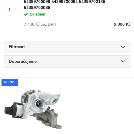
54399700098 54399700094 54399700136
54399700086
Skladem
7 438 Kč bez DPH
9 000 Kč
Filtrovat
Ř
Doporučujeme
a
Nejlevnější
V
REPAS
Nejdražší
z
ý
Nejprodávanější
e
p
Abecedně
n
i