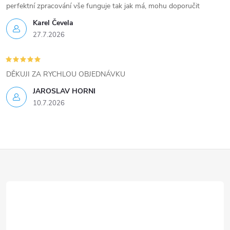
v
perfektní zpracování vše funguje tak jak má, mohu doporučit
ý
Karel Čevela
27.7.2026
p
i
DĚKUJI ZA RYCHLOU OBJEDNÁVKU
s
JAROSLAV HORNI
u
10.7.2026
Z
á
p