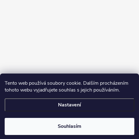
Tento web používá soubory cookie. Dalším procházením
tohoto webu vyjadřujete souhlas s jejich používáním.
Sledovat na Instagramu
Nastavení
Copyright 2026
Turbodmychadla Janoušek Motorsport s.r.o.
. Všechna
práva vyhrazena.
Upravit nastavení cookies
Souhlasím
Vytvořil Shoptet