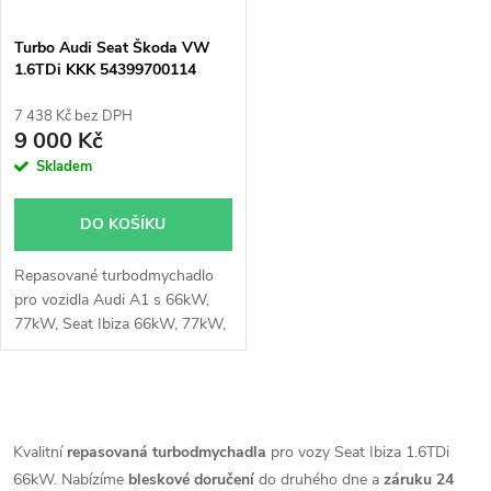
í
s
p
Turbo Audi Seat Škoda VW
1.6TDi KKK 54399700114
p
54399700098 54399700094
r
54399700136 54399700086
7 438 Kč bez DPH
r
9 000 Kč
o
Skladem
o
d
DO KOŠÍKU
d
u
Repasované turbodmychadlo
u
pro vozidla Audi A1 s 66kW,
k
77kW, Seat Ibiza 66kW, 77kW,
k
Seat Toledo 66kW, 77kW
Škoda Fabia 55kW, 66kW,
t
77kW, Škoda Rapid 66kW,
t
O
77kW, Škoda Roomster 66kW,
ů
77kW, VW New Beetle 77kW,
v
Kvalitní
repasovaná turbodmychadla
pro vozy Seat Ibiza 1.6TDi
ů
VW Polo 55kW, 66kW, 77kW
66kW. Nabízíme
bleskové doručení
do druhého dne a
záruku 24