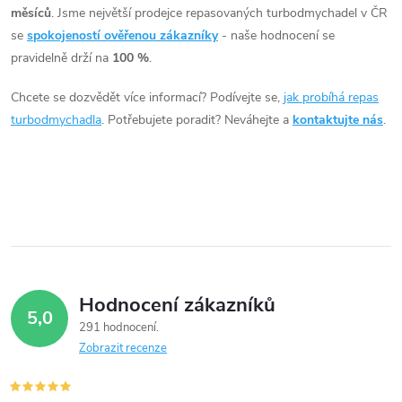
l
měsíců
. Jsme největší prodejce repasovaných turbodmychadel v ČR
á
se
spokojeností ověřenou zákazníky
- naše hodnocení se
pravidelně drží na
100 %
.
d
Chcete se dozvědět více informací? Podívejte se,
jak probíhá repas
a
turbodmychadla
. Potřebujete poradit? Neváhejte a
kontaktujte nás
.
c
í
p
r
v
Hodnocení zákazníků
5,0
k
291 hodnocení
Zobrazit recenze
y