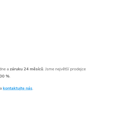
dne a
záruku 24 měsíců
. Jsme největší prodejce
00 %
.
 a
kontaktujte nás
.