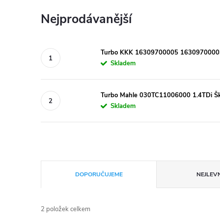
Nejprodávanější
Turbo KKK 16309700005 16309700003 1
Skladem
Turbo Mahle 030TC11006000 1.4TDi Šk
Skladem
Ř
DOPORUČUJEME
NEJLEVN
a
2
položek celkem