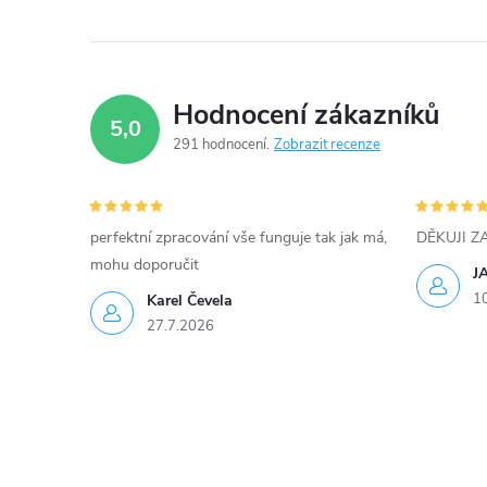
c
í
p
Hodnocení zákazníků
5,0
r
291 hodnocení
Zobrazit recenze
v
k
perfektní zpracování vše funguje tak jak má,
DĚKUJI 
y
mohu doporučit
J
1
Karel Čevela
v
27.7.2026
ý
p
i