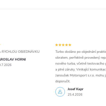
ZA RYCHLOU OBJEDNÁVKU
Turbo dodáno po objednání prakti
obratem, perfektně provedený rep
AROSLAV HORNI
nového turba, včetně testovacího 
0.7.2026
a plné záruky. Vinikající komunika
Janoušek Motorsport s.r.o. mohu 
doporučit.
Josef Kapr
25.4.2026