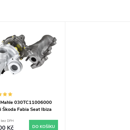
 Mahle 030TC11006000
i Škoda Fabia Seat Ibiza
olo 77kW
č bez DPH
00 Kč
DO KOŠÍKU