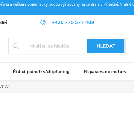
vřena a veškeré objednávky budou vyřizovány na centrále v Přísečné. Vratné d
+420 775 577 489
olné pozice
Obchodní podmínky
Reklamace
GDPR
Penz
info@janousek-motorsport.cz
HLEDAT
Řídící jednotky/chiptuning
Repasované motory
77KW