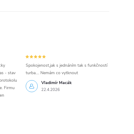
cky
Spokojenost,jak s jednáním tak s funkčností
as - stav
turba.... Nemám co vytknout
protokolu
Vladimír Macák
ce. Firmu
22.4.2026
jen