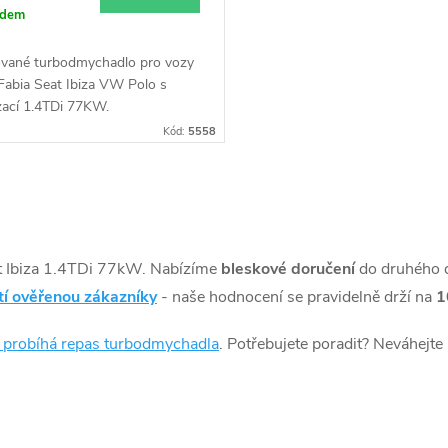
adem
vané turbodmychadlo pro vozy
Fabia Seat Ibiza VW Polo s
zací 1.4TDi 77KW.
Kód:
5558
t Ibiza 1.4TDi 77kW. Nabízíme
bleskové doručení
do druhého 
tí ověřenou zákazníky
- naše hodnocení se pravidelně drží na
1
k probíhá repas turbodmychadla
. Potřebujete poradit? Neváhejte