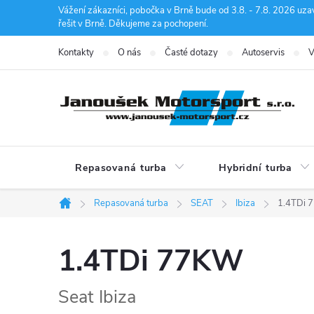
Přejít
Vážení zákazníci, pobočka v Brně bude od 3.8. - 7.8. 2026 uza
řešit v Brně. Děkujeme za pochopení.
na
obsah
Kontakty
O nás
Časté dotazy
Autoservis
V
Repasovaná turba
Hybridní turba
Repasovaná turba
SEAT
Ibiza
1.4TDi 
Domů
1.4TDi 77KW
Seat Ibiza