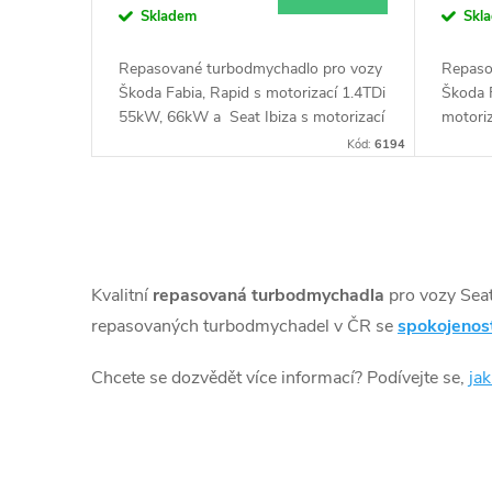
k
Skladem
Skl
d
t
Repasované turbodmychadlo pro vozy
Repaso
u
Škoda Fabia, Rapid s motorizací 1.4TDi
Škoda 
ů
55kW, 66kW a Seat Ibiza s motorizací
motori
1.4TDi 55kW, 66kW, 77kW, Audi A1
k
Kód:
6194
66kW, VW Polo 55kW, 66kW
t
O
ů
v
Kvalitní
repasovaná turbodmychadla
pro vozy Sea
l
repasovaných turbodmychadel v ČR se
spokojenos
á
Chcete se dozvědět více informací? Podívejte se,
ja
d
a