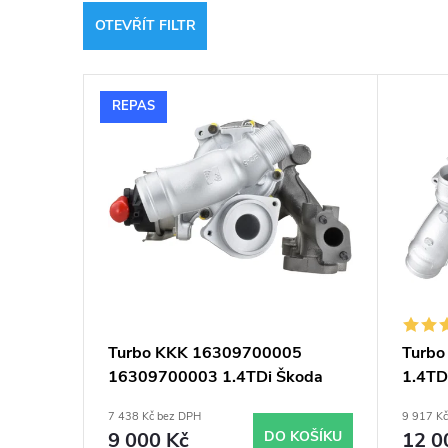
z
OTEVŘÍT FILTR
e
V
n
REPAS
ý
í
p
p
i
r
s
o
p
d
Turbo KKK 16309700005
Turbo
16309700003 1.4TDi Škoda
1.4TD
r
u
Fabia Seat Ibiza
VW P
7 438 Kč bez DPH
9 917 K
o
9 000 Kč
DO KOŠÍKU
12 0