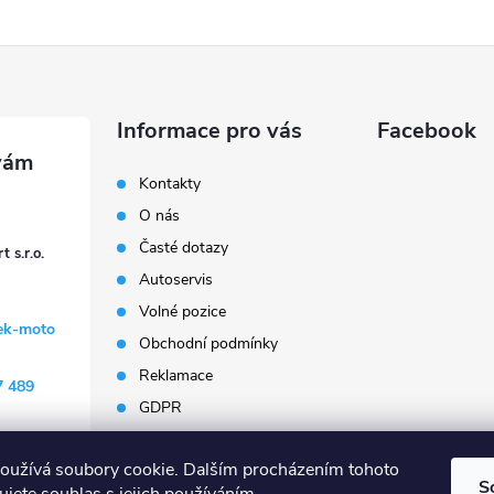
Informace pro vás
Facebook
Kontakty
O nás
Časté dotazy
 s.r.o.
Autoservis
Volné pozice
ek-moto
Obchodní podmínky
Reklamace
7 489
GDPR
Penzion Janoušek
Motorsport Český Krumlov
oužívá soubory cookie. Dalším procházením tohoto
S