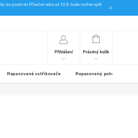
íly lze poslat do Přísečné nebo od 10.8. bude možné opět
ion Janoušek Motorsport Český Krumlov
NÁKUPNÍ
KOŠÍK
Prázdný košík
Přihlášení
Repasované vstřikovače
Repasovaný pohon TDM