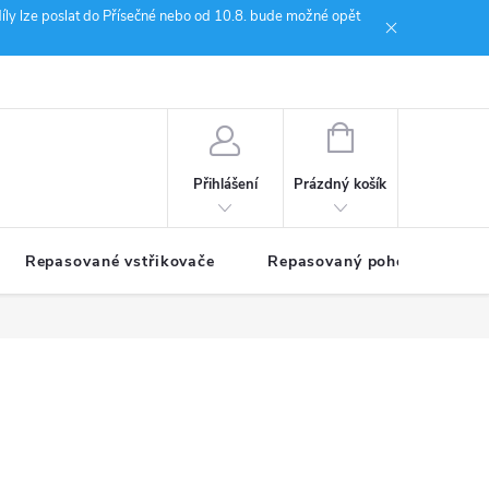
íly lze poslat do Přísečné nebo od 10.8. bude možné opět
ion Janoušek Motorsport Český Krumlov
NÁKUPNÍ
KOŠÍK
Prázdný košík
Přihlášení
Repasované vstřikovače
Repasovaný pohon TDM