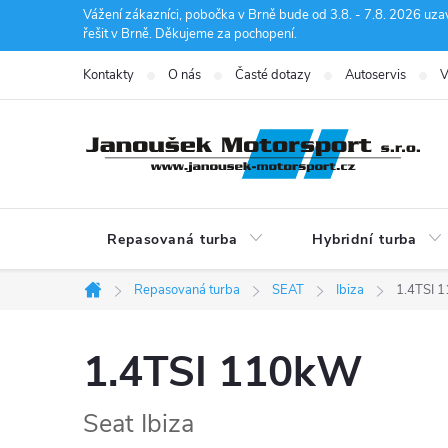
Přejít
Vážení zákazníci, pobočka v Brně bude od 3.8. - 7.8. 2026 uza
řešit v Brně. Děkujeme za pochopení.
na
obsah
Kontakty
O nás
Časté dotazy
Autoservis
V
Repasovaná turba
Hybridní turba
Repasovaná turba
SEAT
Ibiza
1.4TSI 
Domů
1.4TSI 110kW
Seat Ibiza