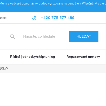
vřena a veškeré objednávky budou vyřizovány na centrále v Přísečné. Vratné d
+420 775 577 489
olné pozice
Obchodní podmínky
Reklamace
GDPR
Penz
info@janousek-motorsport.cz
HLEDAT
Řídící jednotky/chiptuning
Repasované motory
110kW