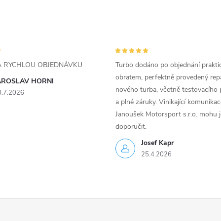
ZA RYCHLOU OBJEDNÁVKU
Turbo dodáno po objednání prakti
obratem, perfektně provedený rep
AROSLAV HORNI
nového turba, včetně testovacího 
0.7.2026
a plné záruky. Vinikající komunika
Janoušek Motorsport s.r.o. mohu 
doporučit.
Josef Kapr
25.4.2026