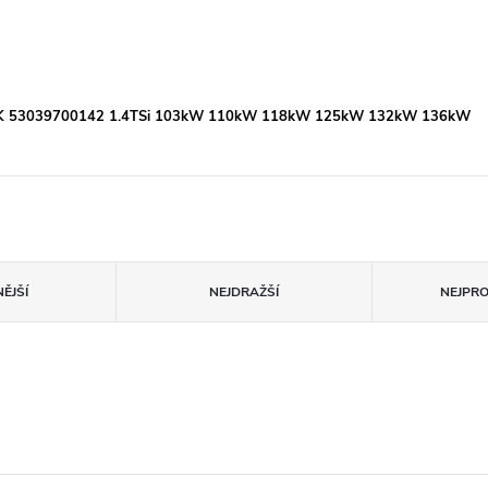
 KKK 53039700142 1.4TSi 103kW 110kW 118kW 125kW 132kW 136kW
ĚJŠÍ
NEJDRAŽŠÍ
NEJPR