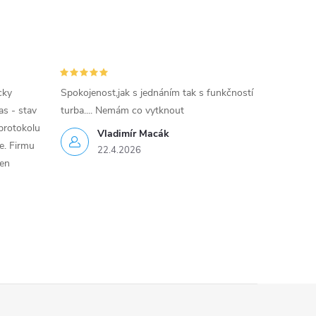
cky
Spokojenost,jak s jednáním tak s funkčností
as - stav
turba.... Nemám co vytknout
protokolu
Vladimír Macák
ce. Firmu
22.4.2026
jen