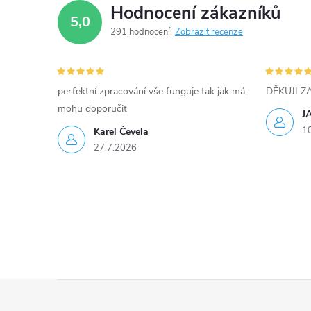
p
Hodnocení zákazníků
5,0
r
291 hodnocení
Zobrazit recenze
v
k
perfektní zpracování vše funguje tak jak má,
DĚKUJI 
y
mohu doporučit
J
1
Karel Čevela
v
27.7.2026
ý
p
i
s
u
Z