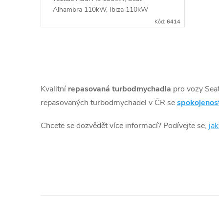
u
ů
Alhambra 110kW, Ibiza 110kW
132kW, Škoda Fabia RS 132kW, VW
k
Kód:
6414
Beetle 118kW, CC 118kW, EOS
118kW, Golf 103kW 118kW 125kW,
t
Jetta 103kW 118kW 125kW, Passat
O
118kW, Polo GTi 132kW, Sharan
ů
110kW, Scirocco 110kW 118kW,
v
Tiguan 118kW, Touran 103kW 125kW
Kvalitní
repasovaná turbodmychadla
pro vozy Sea
l
repasovaných turbodmychadel v ČR se
spokojenos
á
Chcete se dozvědět více informací? Podívejte se,
ja
d
a
c
í