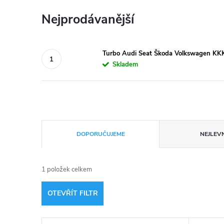
Nejprodávanější
Turbo Audi Seat Škoda Volkswagen
Skladem
Ř
DOPORUČUJEME
NEJLEVN
a
1
položek celkem
z
OTEVŘÍT FILTR
e