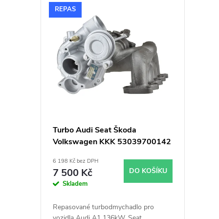
V
n
REPAS
ý
í
p
p
i
r
s
o
p
d
Turbo Audi Seat Škoda
Volkswagen KKK 53039700142
r
u
1.4TSi 103kW 110kW 118kW
6 198 Kč bez DPH
125kW 132kW 136kW
o
k
7 500 Kč
DO KOŠÍKU
Skladem
d
t
Repasované turbodmychadlo pro
vozidla Audi A1 136kW, Seat