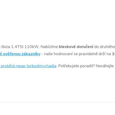
t Ibiza 1.4TSI 110kW. Nabízíme
bleskové doručení
do druhého
tí ověřenou zákazníky
- naše hodnocení se pravidelně drží na
1
k probíhá repas turbodmychadla
. Potřebujete poradit? Neváhejte