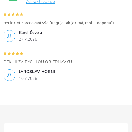
Zobrazit recenze
y
v
perfektní zpracování vše funguje tak jak má, mohu doporučit
ý
Karel Čevela
27.7.2026
p
i
DĚKUJI ZA RYCHLOU OBJEDNÁVKU
s
JAROSLAV HORNI
u
10.7.2026
Z
á