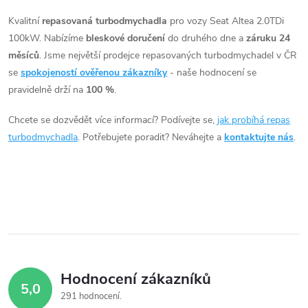
t
ů
v
Kvalitní
repasovaná turbodmychadla
pro vozy Seat Altea 2.0TDi
ů
100kW. Nabízíme
bleskové doručení
do druhého dne a
záruku 24
l
měsíců
. Jsme největší prodejce repasovaných turbodmychadel v ČR
á
se
spokojeností ověřenou zákazníky
- naše hodnocení se
pravidelně drží na
100 %
.
d
Chcete se dozvědět více informací? Podívejte se,
jak probíhá repas
a
turbodmychadla
. Potřebujete poradit? Neváhejte a
kontaktujte nás
.
c
í
p
r
v
Hodnocení zákazníků
5,0
k
291 hodnocení