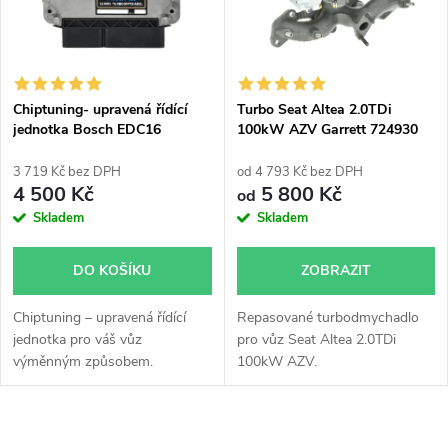
n
i
í
s
p
Chiptuning- upravená řídící
Turbo Seat Altea 2.0TDi
jednotka Bosch EDC16
100kW AZV Garrett 724930
p
r
3 719 Kč bez DPH
od 4 793 Kč bez DPH
r
4 500 Kč
5 800 Kč
od
o
Skladem
Skladem
o
d
DO KOŠÍKU
ZOBRAZIT
d
u
Chiptuning – upravená řídící
Repasované turbodmychadlo
u
jednotka pro váš vůz
pro vůz Seat Altea 2.0TDi
k
výměnným způsobem.
100kW AZV.
k
t
O