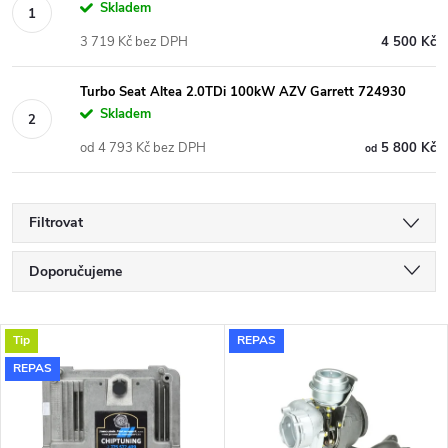
Skladem
3 719 Kč bez DPH
4 500 Kč
Turbo Seat Altea 2.0TDi 100kW AZV Garrett 724930
Skladem
od 4 793 Kč bez DPH
5 800 Kč
od
Filtrovat
Ř
Doporučujeme
a
Nejlevnější
V
Tip
REPAS
Nejdražší
z
REPAS
ý
Nejprodávanější
e
p
Abecedně