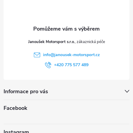
p
a
t
Janoušek Motorsport s.r.o.
í
info
@
janousek-motorsport.cz
+420 775 577 489
Informace pro vás
Facebook
Instagram