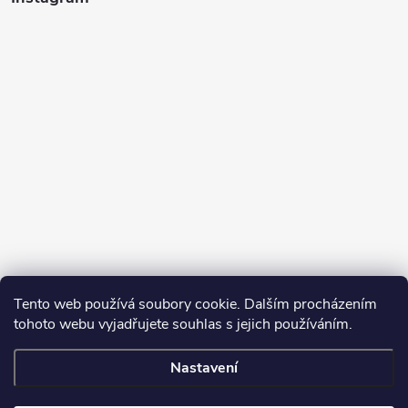
Tento web používá soubory cookie. Dalším procházením
tohoto webu vyjadřujete souhlas s jejich používáním.
Sledovat na Instagramu
Nastavení
Copyright 2026
Turbodmychadla Janoušek Motorsport s.r.o.
. Všechna
práva vyhrazena.
Upravit nastavení cookies