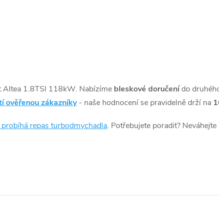
t Altea 1.8TSI 118kW. Nabízíme
bleskové doručení
do druhéh
tí ověřenou zákazníky
- naše hodnocení se pravidelně drží na
1
k probíhá repas turbodmychadla
. Potřebujete poradit? Neváhejte