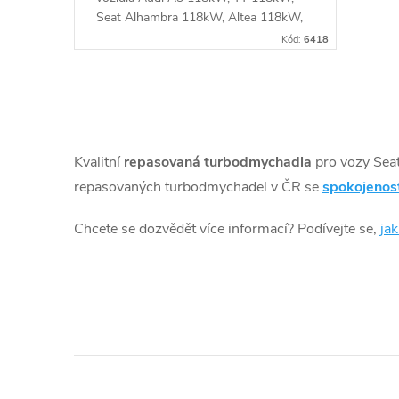
u
ů
Seat Alhambra 118kW, Altea 118kW,
Leon 118kW, Toledo 118kW, VW CC
k
Kód:
6418
118kW, Golf 118kW, Passat 112kW
118kW, Škoda Octavia 112kW 118kW,
t
Superb 118kW, Yeti 112kW 118kW
O
ů
v
Kvalitní
repasovaná turbodmychadla
pro vozy Sea
l
repasovaných turbodmychadel v ČR se
spokojenos
á
Chcete se dozvědět více informací? Podívejte se,
ja
d
a
c
í