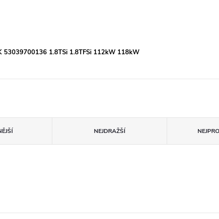
KK 53039700136 1.8TSi 1.8TFSi 112kW 118kW
ĚJŠÍ
NEJDRAŽŠÍ
NEJPR