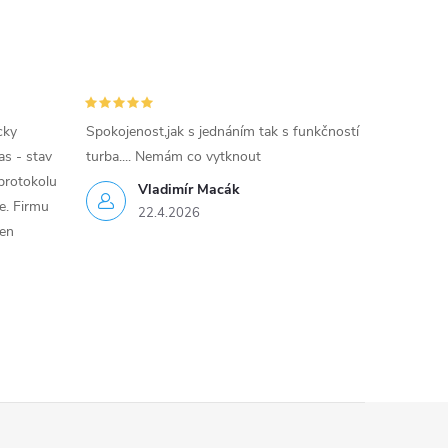
cky
Spokojenost,jak s jednáním tak s funkčností
as - stav
turba.... Nemám co vytknout
protokolu
Vladimír Macák
ce. Firmu
22.4.2026
jen