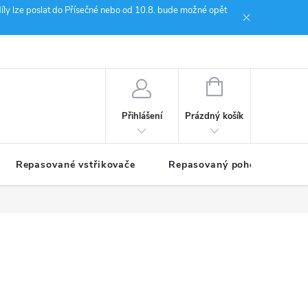
íly lze poslat do Přísečné nebo od 10.8. bude možné opět
ion Janoušek Motorsport Český Krumlov
NÁKUPNÍ
KOŠÍK
Prázdný košík
Přihlášení
Repasované vstřikovače
Repasovaný pohon TDM