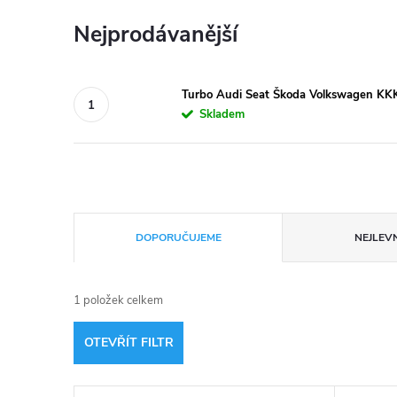
Nejprodávanější
Turbo Audi Seat Škoda Volkswagen K
Skladem
Ř
DOPORUČUJEME
NEJLEVN
a
1
položek celkem
z
OTEVŘÍT FILTR
e