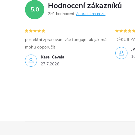
p
Hodnocení zákazníků
5,0
r
291 hodnocení
Zobrazit recenze
v
k
perfektní zpracování vše funguje tak jak má,
DĚKUJI 
y
mohu doporučit
J
1
Karel Čevela
v
27.7.2026
ý
p
i
s
u
Z