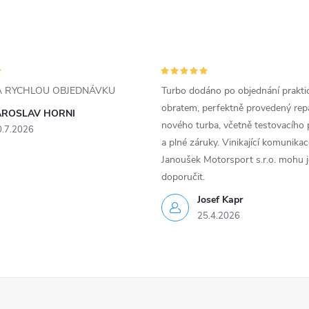
ZA RYCHLOU OBJEDNÁVKU
Turbo dodáno po objednání prakti
obratem, perfektně provedený rep
AROSLAV HORNI
nového turba, včetně testovacího 
0.7.2026
a plné záruky. Vinikající komunika
Janoušek Motorsport s.r.o. mohu 
doporučit.
Josef Kapr
25.4.2026