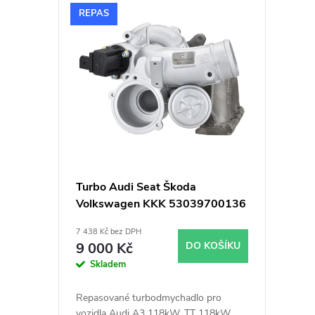
V
n
REPAS
ý
í
p
p
i
r
s
o
p
d
Turbo Audi Seat Škoda
Volkswagen KKK 53039700136
r
u
1.8TSi 1.8TFSi 112kW 118kW
7 438 Kč bez DPH
o
k
9 000 Kč
DO KOŠÍKU
Skladem
d
t
Repasované turbodmychadlo pro
vozidla Audi A3 118kW, TT 118kW,