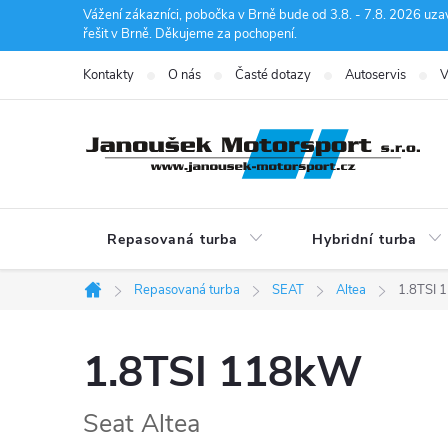
Přejít
Vážení zákazníci, pobočka v Brně bude od 3.8. - 7.8. 2026 uza
řešit v Brně. Děkujeme za pochopení.
na
obsah
Kontakty
O nás
Časté dotazy
Autoservis
V
Repasovaná turba
Hybridní turba
Repasovaná turba
SEAT
Altea
1.8TSI
Domů
1.8TSI 118kW
Seat Altea