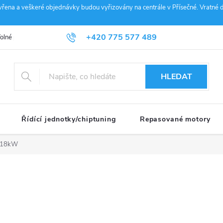
vřena a veškeré objednávky budou vyřizovány na centrále v Přísečné. Vratné d
+420 775 577 489
olné pozice
Obchodní podmínky
Reklamace
GDPR
Penz
info@janousek-motorsport.cz
HLEDAT
Řídící jednotky/chiptuning
Repasované motory
 118kW