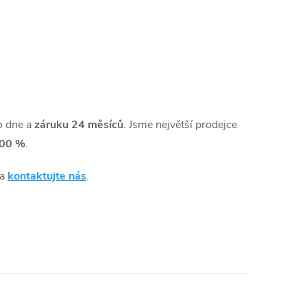
o dne a
záruku 24 měsíců
. Jsme největší prodejce
00 %
.
 a
kontaktujte nás
.