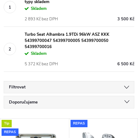
typy skladem
Skladem
2 893 Kč bez DPH
3 500 Kč
Turbo Seat Alhambra 1.9TDi 96kW ASZ KKK
54399700047 54399700005 54399700050
54399700016
Skladem
5 372 Kč bez DPH
6 500 Kč
Filtrovat
Ř
Doporučujeme
a
Nejlevnější
V
Tip
REPAS
Nejdražší
z
REPAS