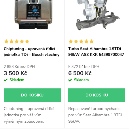
ý
Nejprodávanější
e
p
Abecedně
n
i
í
s
p
Chiptuning - upravená řídící
Turbo Seat Alhambra 1.9TDi
jednotka TDi - Bosch všechny
96kW ASZ KKK 54399700047
p
typy skladem
54399700005 54399700050
r
54399700016
2 893 Kč bez DPH
5 372 Kč bez DPH
r
3 500 Kč
6 500 Kč
o
Skladem
Skladem
o
d
DO KOŠÍKU
DO KOŠÍKU
d
u
Chiptuning – upravená řídící
Repasované turbodmychadlo
u
jednotka pro váš vůz
pro vůz Seat Alhambra 1.9TDi
k
výměnným způsobem.
96kW.