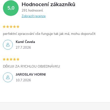
v
Hodnocení zákazníků
5,0
k
291 hodnocení
Zobrazit recenze
y
v
perfektní zpracování vše funguje tak jak má, mohu doporučit
ý
Karel Čevela
27.7.2026
p
i
DĚKUJI ZA RYCHLOU OBJEDNÁVKU
s
JAROSLAV HORNI
u
10.7.2026
Z