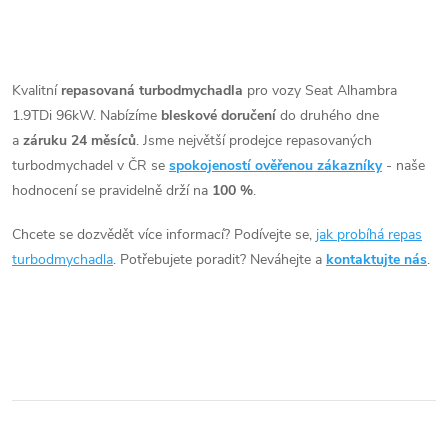
k
t
t
O
ů
v
Kvalitní
repasovaná turbodmychadla
pro vozy Seat Alhambra
ů
1.9TDi 96kW. Nabízíme
bleskové doručení
do druhého dne
l
a
záruku 24 měsíců
. Jsme největší prodejce repasovaných
á
turbodmychadel v ČR se
spokojeností ověřenou zákazníky
- naše
hodnocení se pravidelně drží na
100 %
.
d
Chcete se dozvědět více informací? Podívejte se,
jak probíhá repas
a
turbodmychadla
. Potřebujete poradit? Neváhejte a
kontaktujte nás
.
c
í
p
r