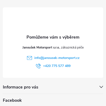
á
p
a
t
Janoušek Motorsport s.r.o.
í
info
@
janousek-motorsport.cz
+420 775 577 489
Informace pro vás
Facebook