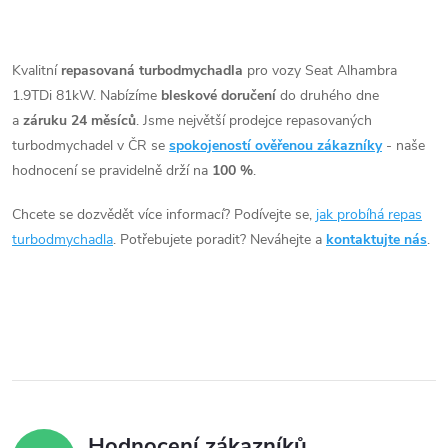
t
t
O
ů
v
Kvalitní
repasovaná turbodmychadla
pro vozy Seat Alhambra
ů
1.9TDi 81kW. Nabízíme
bleskové doručení
do druhého dne
l
a
záruku 24 měsíců
. Jsme největší prodejce repasovaných
á
turbodmychadel v ČR se
spokojeností ověřenou zákazníky
- naše
hodnocení se pravidelně drží na
100 %
.
d
Chcete se dozvědět více informací? Podívejte se,
jak probíhá repas
a
turbodmychadla
. Potřebujete poradit? Neváhejte a
kontaktujte nás
.
c
í
p
r
v
Hodnocení zákazníků