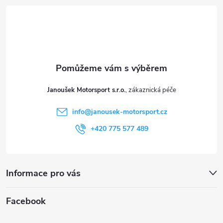
á
p
a
t
Janoušek Motorsport s.r.o.
í
info
@
janousek-motorsport.cz
+420 775 577 489
Informace pro vás
Facebook