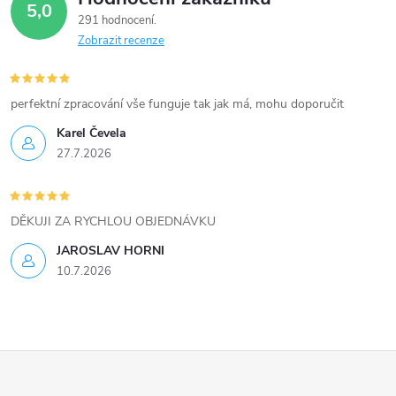
5,0
k
291 hodnocení
Zobrazit recenze
y
v
perfektní zpracování vše funguje tak jak má, mohu doporučit
ý
Karel Čevela
27.7.2026
p
i
DĚKUJI ZA RYCHLOU OBJEDNÁVKU
s
JAROSLAV HORNI
u
10.7.2026
Z