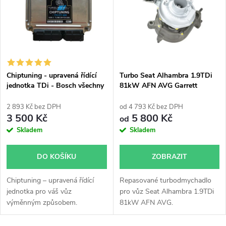
e
p
Abecedně
n
i
í
s
p
Chiptuning - upravená řídící
Turbo Seat Alhambra 1.9TDi
jednotka TDi - Bosch všechny
81kW AFN AVG Garrett
p
typy skladem
454183
r
2 893 Kč bez DPH
od 4 793 Kč bez DPH
r
3 500 Kč
5 800 Kč
od
o
Skladem
Skladem
o
d
DO KOŠÍKU
ZOBRAZIT
d
u
Chiptuning – upravená řídící
Repasované turbodmychadlo
u
jednotka pro váš vůz
pro vůz Seat Alhambra 1.9TDi
k
výměnným způsobem.
81kW AFN AVG.
k