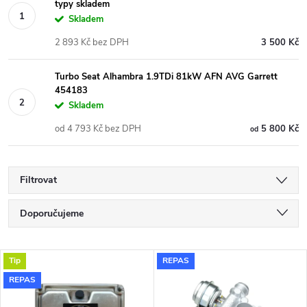
typy skladem
Skladem
2 893 Kč bez DPH
3 500 Kč
Turbo Seat Alhambra 1.9TDi 81kW AFN AVG Garrett
454183
Skladem
od 4 793 Kč bez DPH
5 800 Kč
od
Filtrovat
Ř
Doporučujeme
a
Nejlevnější
V
Tip
REPAS
Nejdražší
z
REPAS
ý
Nejprodávanější