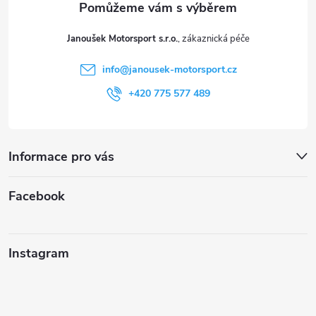
t
Janoušek Motorsport s.r.o.
í
info
@
janousek-motorsport.cz
+420 775 577 489
Informace pro vás
Facebook
Instagram