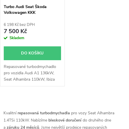
s
p
Turbo Audi Seat Škoda
Volkswagen KKK
p
53039700142 1.4TSi 103kW
r
110kW 118kW 125kW
6 198 Kč bez DPH
r
132kW 136kW
7 500 Kč
o
Skladem
o
d
DO KOŠÍKU
d
u
Repasované turbodmychadlo
u
pro vozidla Audi A1 136kW,
k
Seat Alhambra 110kW, Ibiza
k
110kW 132kW, Škoda Fabia
RS 132kW, VW Beetle 118kW,
t
CC 118kW, EOS 118kW, Golf
t
O
103kW 118kW 125kW, Jetta
ů
103kW 118kW 125kW, Passat
v
Kvalitní
repasovaná turbodmychadla
pro vozy Seat Alhambra
ů
118kW, Polo GTi 132kW,
1.4TSi 110kW. Nabízíme
bleskové doručení
do druhého dne
l
Sharan 110kW, Scirocco
a
záruku 24 měsíců
. Jsme největší prodejce repasovaných