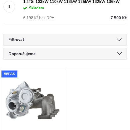
1.4TSi 103kW 110kW 118kW 125kW 132kW 136kW
Skladem
6 198 Kč bez DPH
7 500 Kč
Filtrovat
Ř
Doporučujeme
a
Nejlevnější
V
REPAS
Nejdražší
z
ý
Nejprodávanější
e
p
Abecedně
n
i
í