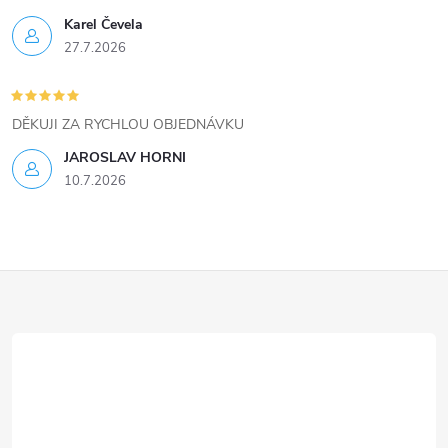
ý
Karel Čevela
27.7.2026
p
i
DĚKUJI ZA RYCHLOU OBJEDNÁVKU
s
JAROSLAV HORNI
u
10.7.2026
Z
á
p
a