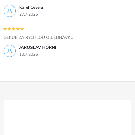
ý
Karel Čevela
27.7.2026
p
i
DĚKUJI ZA RYCHLOU OBJEDNÁVKU
s
JAROSLAV HORNI
u
10.7.2026
Z
á
p
a