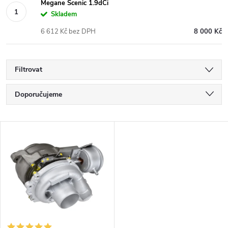
Megane Scenic 1.9dCi
Skladem
6 612 Kč bez DPH
8 000 Kč
Filtrovat
Ř
Doporučujeme
a
Nejlevnější
V
Nejdražší
z
ý
Nejprodávanější
e
p
Abecedně
n
i
í