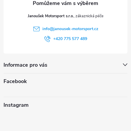
t
Janoušek Motorsport s.r.o.
í
info
@
janousek-motorsport.cz
+420 775 577 489
Informace pro vás
Facebook
Instagram