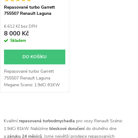
s
p
Repasované turbo Garrett
755507 Renault Laguna
p
Megane Scenic 1.9dCi
r
6 612 Kč bez DPH
r
8 000 Kč
o
Skladem
o
d
DO KOŠÍKU
d
u
Repasované turbo Garrett
u
755507 Renault Laguna
k
Megane Scenic 1.9dCi 81KW
k
85KW 92KW 96KW
t
t
O
ů
v
Kvalitní
repasovaná turbodmychadla
pro vozy Renault Scénic
ů
1.9dCi 81kW. Nabízíme
bleskové doručení
do druhého dne
l
a
záruku 24 měsíců
. Jsme největší prodejce repasovaných