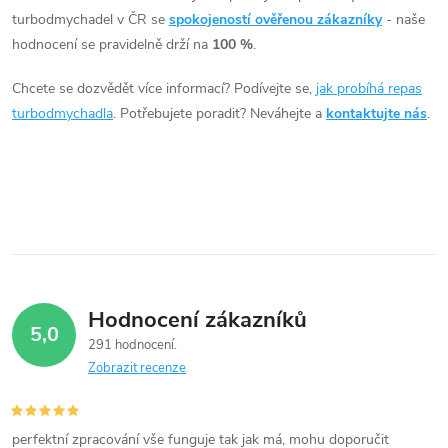
á
turbodmychadel v ČR se
spokojeností ověřenou zákazníky
- naše
hodnocení se pravidelně drží na
100 %
.
d
Chcete se dozvědět více informací? Podívejte se,
jak probíhá repas
a
turbodmychadla
. Potřebujete poradit? Neváhejte a
kontaktujte nás
.
c
í
p
r
v
Hodnocení zákazníků
5,0
k
291 hodnocení
Zobrazit recenze
y
v
perfektní zpracování vše funguje tak jak má, mohu doporučit