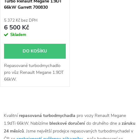
p
Turbo Renault Megane 1.9DT
66kW Garrett 700830
p
r
5 372 Kč bez DPH
r
6 500 Kč
o
Skladem
o
d
DO KOŠÍKU
d
u
Repasované turbodmychadlo
u
pro vůz Renault Megane 1.9DT
k
66kW.
k
t
t
O
ů
v
Kvalitní
repasovaná turbodmychadla
pro vozy Renault Megane
ů
1.9dTi 66kW. Nabízíme
bleskové doručení
do druhého dne a
záruku
l
24 měsíců
. Jsme největší prodejce repasovaných turbodmychadel v
ČR se
spokojeností ověřenou zákazníky
- naše hodnocení se