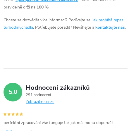
á
pravidelně drží na
100 %
.
d
Chcete se dozvědět více informací? Podívejte se,
jak probíhá repas
a
turbodmychadla
. Potřebujete poradit? Neváhejte a
kontaktujte nás
.
c
í
p
r
v
Hodnocení zákazníků
5,0
k
291 hodnocení
Zobrazit recenze
y
v
perfektní zpracování vše funguje tak jak má, mohu doporučit