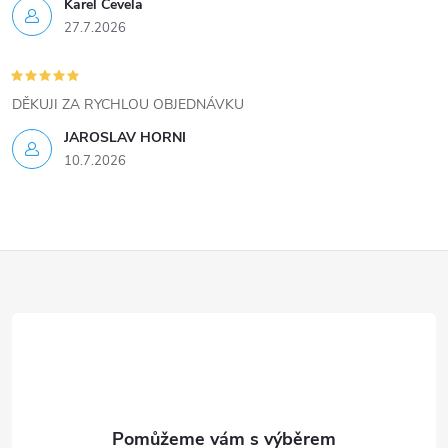
ý
Karel Čevela
27.7.2026
p
i
DĚKUJI ZA RYCHLOU OBJEDNÁVKU
s
JAROSLAV HORNI
u
10.7.2026
Z
á
p
a