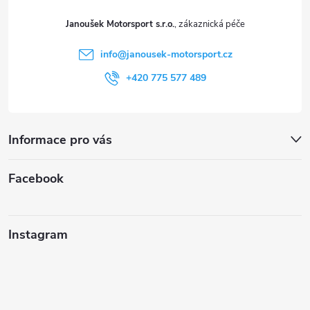
t
Janoušek Motorsport s.r.o.
í
info
@
janousek-motorsport.cz
+420 775 577 489
Informace pro vás
Facebook
Instagram