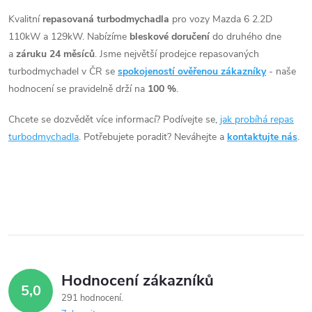
t
ů
v
Kvalitní
repasovaná turbodmychadla
pro vozy Mazda 6 2.2D
ů
110kW a 129kW. Nabízíme
bleskové doručení
do druhého dne
l
a
záruku 24 měsíců
. Jsme největší prodejce repasovaných
á
turbodmychadel v ČR se
spokojeností ověřenou zákazníky
- naše
hodnocení se pravidelně drží na
100 %
.
d
Chcete se dozvědět více informací? Podívejte se,
jak probíhá repas
a
turbodmychadla
. Potřebujete poradit? Neváhejte a
kontaktujte nás
.
c
í
p
r
v
Hodnocení zákazníků
5,0
k
291 hodnocení