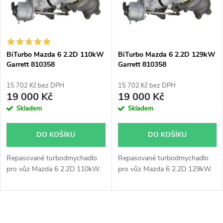
n
i
í
s
p
BiTurbo Mazda 6 2.2D 110kW
BiTurbo Mazda 6 2.2D 129kW
Garrett 810358
Garrett 810358
p
r
15 702 Kč bez DPH
15 702 Kč bez DPH
r
19 000 Kč
19 000 Kč
o
Skladem
Skladem
o
d
DO KOŠÍKU
DO KOŠÍKU
d
u
Repasované turbodmychadlo
Repasované turbodmychadlo
u
pro vůz Mazda 6 2.2D 110kW.
pro vůz Mazda 6 2.2D 129kW.
k
k
t
O