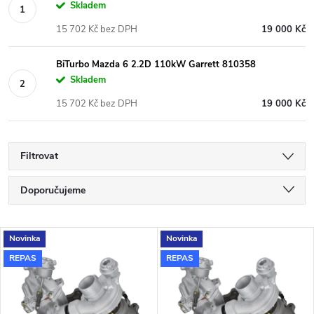
Skladem
15 702 Kč bez DPH
19 000 Kč
BiTurbo Mazda 6 2.2D 110kW Garrett 810358
Skladem
15 702 Kč bez DPH
19 000 Kč
Filtrovat
Ř
Doporučujeme
a
Nejlevnější
V
Novinka
Novinka
Nejdražší
z
REPAS
REPAS
ý
Nejprodávanější
e
p
Abecedně