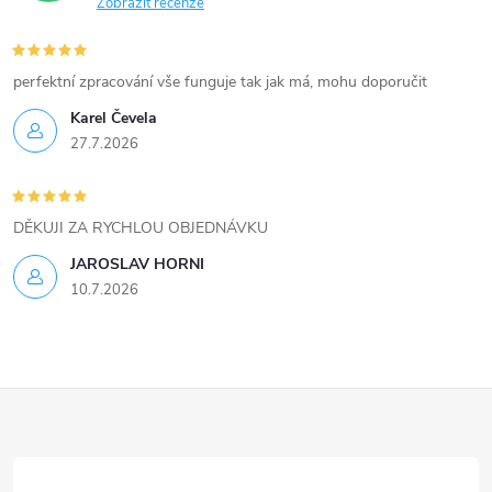
Zobrazit recenze
y
v
perfektní zpracování vše funguje tak jak má, mohu doporučit
ý
Karel Čevela
27.7.2026
p
i
DĚKUJI ZA RYCHLOU OBJEDNÁVKU
s
JAROSLAV HORNI
u
10.7.2026
Z
á