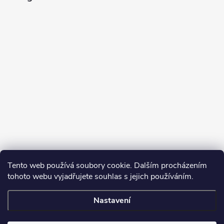
Tento web používá soubory cookie. Dalším procházením
tohoto webu vyjadřujete souhlas s jejich používáním.
Sledovat na Instagramu
Nastavení
Copyright 2026
Turbodmychadla Janoušek Motorsport s.r.o.
. Všechna
práva vyhrazena.
Upravit nastavení cookies