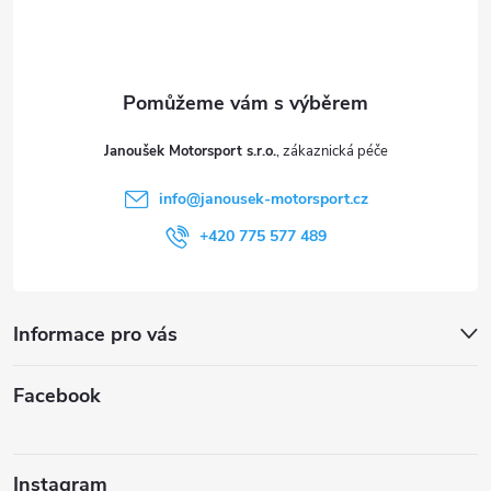
p
a
t
Janoušek Motorsport s.r.o.
í
info
@
janousek-motorsport.cz
+420 775 577 489
Informace pro vás
Facebook
Instagram