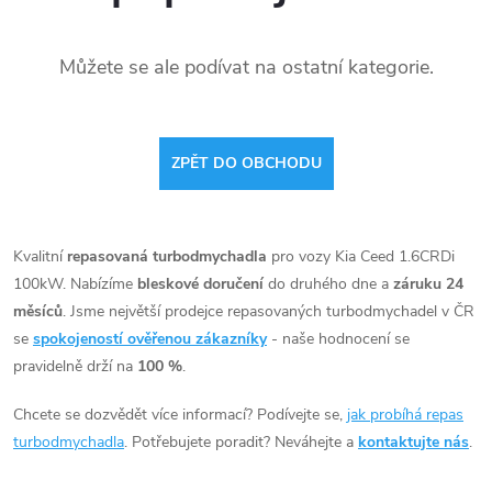
Můžete se ale podívat na ostatní kategorie.
ZPĚT DO OBCHODU
Kvalitní
repasovaná turbodmychadla
pro vozy Kia Ceed 1.6CRDi
100kW. Nabízíme
bleskové doručení
do druhého dne a
záruku 24
měsíců
. Jsme největší prodejce repasovaných turbodmychadel v ČR
se
spokojeností ověřenou zákazníky
- naše hodnocení se
pravidelně drží na
100 %
.
Chcete se dozvědět více informací? Podívejte se,
jak probíhá repas
turbodmychadla
. Potřebujete poradit? Neváhejte a
kontaktujte nás
.