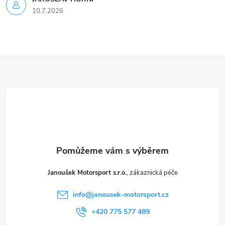
10.7.2026
Z
á
p
a
t
Janoušek Motorsport s.r.o.
í
info
@
janousek-motorsport.cz
+420 775 577 489