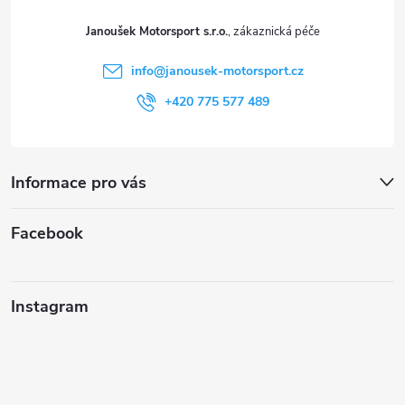
t
Janoušek Motorsport s.r.o.
í
info
@
janousek-motorsport.cz
+420 775 577 489
Informace pro vás
Facebook
Instagram