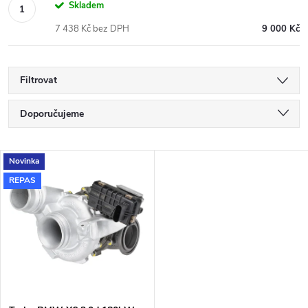
Skladem
7 438 Kč bez DPH
9 000 Kč
Filtrovat
Ř
Doporučujeme
a
Nejlevnější
V
Novinka
Nejdražší
z
REPAS
ý
Nejprodávanější
e
p
Abecedně
n
i
í
s