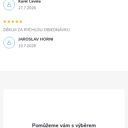
ý
Karel Čevela
27.7.2026
p
i
DĚKUJI ZA RYCHLOU OBJEDNÁVKU
s
JAROSLAV HORNI
u
10.7.2026
Z
á
p
a