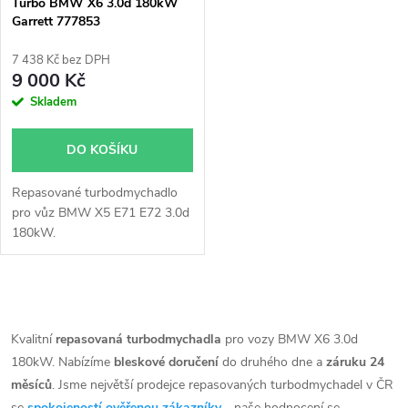
p
Turbo BMW X6 3.0d 180kW
Garrett 777853
p
r
7 438 Kč bez DPH
r
9 000 Kč
o
Skladem
o
d
DO KOŠÍKU
d
u
Repasované turbodmychadlo
u
pro vůz BMW X5 E71 E72 3.0d
k
180kW.
k
t
t
O
ů
v
Kvalitní
repasovaná turbodmychadla
pro vozy BMW X6 3.0d
ů
180kW. Nabízíme
bleskové doručení
do druhého dne a
záruku 24
l
měsíců
. Jsme největší prodejce repasovaných turbodmychadel v ČR
se
spokojeností ověřenou zákazníky
- naše hodnocení se