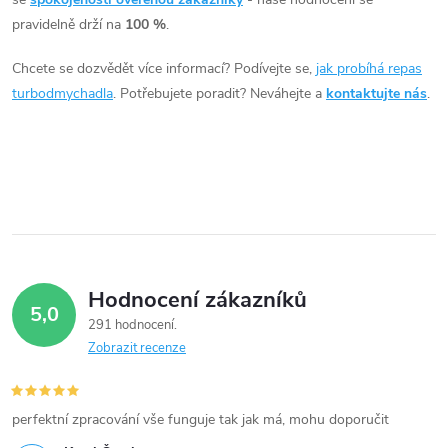
á
pravidelně drží na
100 %
.
d
Chcete se dozvědět více informací? Podívejte se,
jak probíhá repas
a
turbodmychadla
. Potřebujete poradit? Neváhejte a
kontaktujte nás
.
c
í
p
r
v
Hodnocení zákazníků
5,0
k
291 hodnocení
Zobrazit recenze
y
v
perfektní zpracování vše funguje tak jak má, mohu doporučit