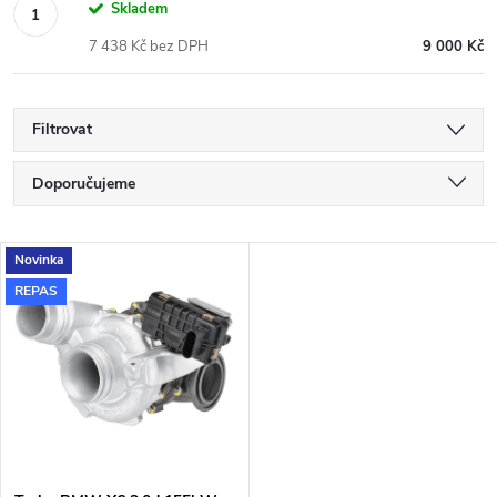
Skladem
7 438 Kč bez DPH
9 000 Kč
Filtrovat
Ř
Doporučujeme
a
Nejlevnější
V
Novinka
Nejdražší
z
REPAS
ý
Nejprodávanější
e
p
Abecedně
n
i
í
s