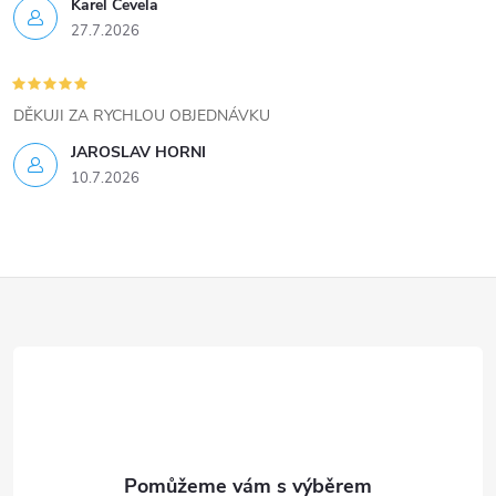
ý
Karel Čevela
27.7.2026
p
i
DĚKUJI ZA RYCHLOU OBJEDNÁVKU
s
JAROSLAV HORNI
u
10.7.2026
Z
á
p
a