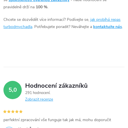
á
pravidelně drží na
100 %
.
d
Chcete se dozvědět více informací? Podívejte se,
jak probíhá repas
a
turbodmychadla
. Potřebujete poradit? Neváhejte a
kontaktujte nás
.
c
í
p
r
v
Hodnocení zákazníků
5,0
k
291 hodnocení
Zobrazit recenze
y
v
perfektní zpracování vše funguje tak jak má, mohu doporučit