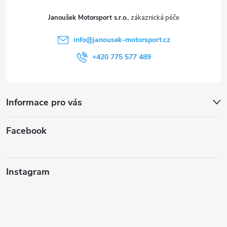
t
Janoušek Motorsport s.r.o.
í
info
@
janousek-motorsport.cz
+420 775 577 489
Informace pro vás
Facebook
Instagram