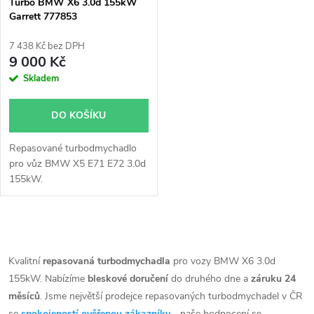
p
Turbo BMW X6 3.0d 155kW
Garrett 777853
p
r
7 438 Kč bez DPH
r
9 000 Kč
o
Skladem
o
d
DO KOŠÍKU
d
u
Repasované turbodmychadlo
u
pro vůz BMW X5 E71 E72 3.0d
k
155kW.
k
t
t
O
ů
v
Kvalitní
repasovaná turbodmychadla
pro vozy BMW X6 3.0d
ů
155kW. Nabízíme
bleskové doručení
do druhého dne a
záruku 24
l
měsíců
. Jsme největší prodejce repasovaných turbodmychadel v ČR
se
spokojeností ověřenou zákazníky
- naše hodnocení se