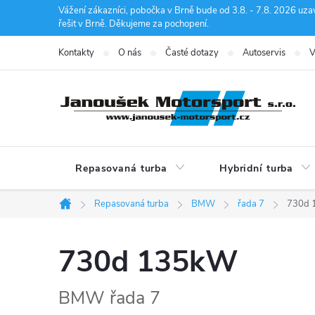
Přejít
Vážení zákazníci, pobočka v Brně bude od 3.8. - 7.8. 2026 uza
řešit v Brně. Děkujeme za pochopení.
na
obsah
Kontakty
O nás
Časté dotazy
Autoservis
V
Repasovaná turba
Hybridní turba
Repasovaná turba
BMW
řada 7
730d 
Domů
730d 135kW
BMW řada 7