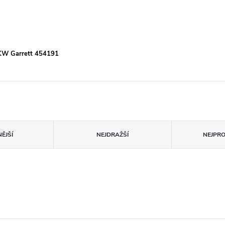
W Garrett 454191
ĚJŠÍ
NEJDRAŽŠÍ
NEJPR