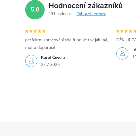
p
Hodnocení zákazníků
5,0
r
291 hodnocení
Zobrazit recenze
v
k
perfektní zpracování vše funguje tak jak má,
DĚKUJI 
y
mohu doporučit
J
1
Karel Čevela
v
27.7.2026
ý
p
i
s
u
Z