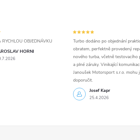
ZA RYCHLOU OBJEDNÁVKU
Turbo dodáno po objednání prakti
obratem, perfektně provedený rep
AROSLAV HORNI
nového turba, včetně testovacího 
0.7.2026
a plné záruky. Vinikající komunika
Janoušek Motorsport s.r.o. mohu 
doporučit.
Josef Kapr
25.4.2026