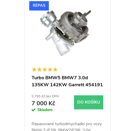
V
n
REPAS
ý
í
p
p
i
r
s
o
p
d
Turbo BMW5 BMW7 3.0d
135KW 142KW Garrett 454191
r
u
5 785 Kč bez DPH
o
k
7 000 Kč
DO KOŠÍKU
Skladem
d
t
Repasované turbodmychadlo pro vozy
BMW 5 (E39), BMW7(E38), 3.0d,