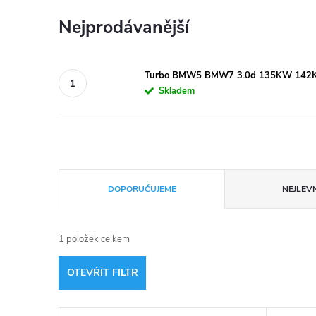
Nejprodávanější
Turbo BMW5 BMW7 3.0d 135KW 142K
Skladem
Ř
DOPORUČUJEME
NEJLEVN
a
1
položek celkem
z
OTEVŘÍT FILTR
e