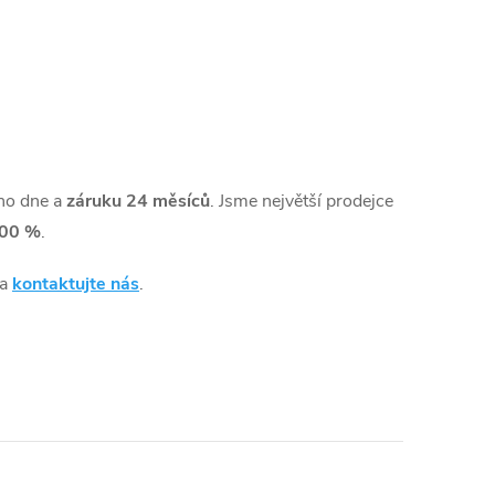
ho dne a
záruku 24 měsíců
. Jsme největší prodejce
00 %
.
 a
kontaktujte nás
.