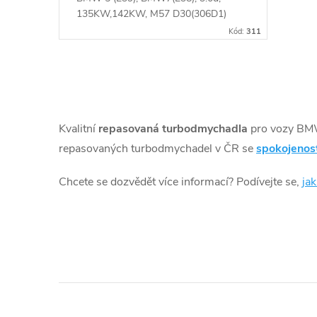
u
ů
135KW,142KW, M57 D30(306D1)
k
Kód:
311
t
O
ů
v
Kvalitní
repasovaná turbodmychadla
pro vozy BM
l
repasovaných turbodmychadel v ČR se
spokojenos
á
Chcete se dozvědět více informací? Podívejte se,
ja
d
a
c
í