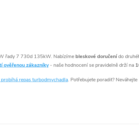
W řady 7 730d 135kW. Nabízíme
bleskové doručení
do druhé
tí ověřenou zákazníky
- naše hodnocení se pravidelně drží na
1
k probíhá repas turbodmychadla
. Potřebujete poradit? Neváhejte