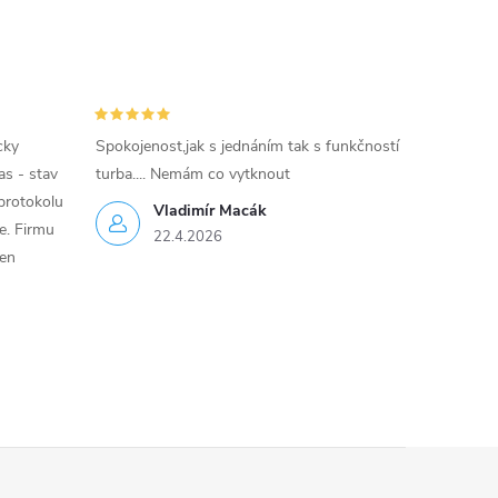
cky
Spokojenost,jak s jednáním tak s funkčností
as - stav
turba.... Nemám co vytknout
protokolu
Vladimír Macák
ce. Firmu
22.4.2026
jen