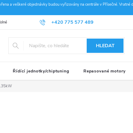
vřena a veškeré objednávky budou vyřizovány na centrále v Přísečné. Vratné d
+420 775 577 489
olné pozice
Obchodní podmínky
Reklamace
GDPR
Penz
info@janousek-motorsport.cz
HLEDAT
Řídící jednotky/chiptuning
Repasované motory
135kW