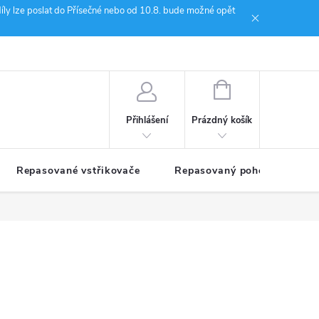
íly lze poslat do Přísečné nebo od 10.8. bude možné opět
ion Janoušek Motorsport Český Krumlov
NÁKUPNÍ
KOŠÍK
Prázdný košík
Přihlášení
Repasované vstřikovače
Repasovaný pohon TDM