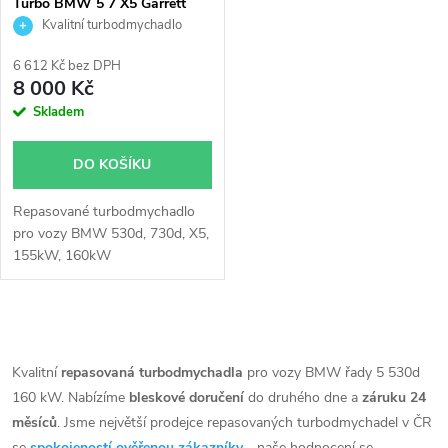
p
Turbo BMW 5 7 X5 Garrett
742730
Kvalitní turbodmychadlo
p
r
6 612 Kč bez DPH
r
8 000 Kč
o
Skladem
o
d
DO KOŠÍKU
d
u
Repasované turbodmychadlo
u
pro vozy BMW 530d, 730d, X5,
k
155kW, 160kW
k
t
t
O
ů
v
Kvalitní
repasovaná turbodmychadla
pro vozy BMW řady 5 530d
ů
160 kW. Nabízíme
bleskové doručení
do druhého dne a
záruku 24
l
měsíců
. Jsme největší prodejce repasovaných turbodmychadel v ČR
se
spokojeností ověřenou zákazníky
- naše hodnocení se