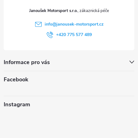
t
Janoušek Motorsport s.r.o.
í
info
@
janousek-motorsport.cz
+420 775 577 489
Informace pro vás
Facebook
Instagram