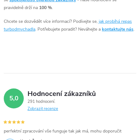
á
pravidelně drží na
100 %
.
d
Chcete se dozvědět více informací? Podívejte se,
jak probíhá repas
a
turbodmychadla
. Potřebujete poradit? Neváhejte a
kontaktujte nás
.
c
í
p
r
v
Hodnocení zákazníků
5,0
k
291 hodnocení
Zobrazit recenze
y
v
perfektní zpracování vše funguje tak jak má, mohu doporučit