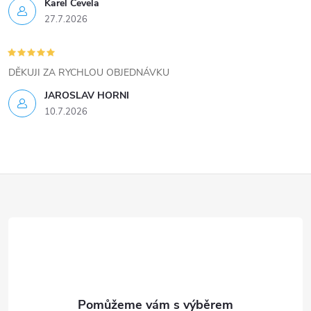
ý
Karel Čevela
27.7.2026
p
i
DĚKUJI ZA RYCHLOU OBJEDNÁVKU
s
JAROSLAV HORNI
u
10.7.2026
Z
á
p
a