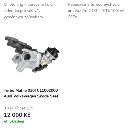
u
Chiptuning – upravená řídící
Repasované turbodmychadlo
u
jednotka pro váš vůz
pro vůz Audi Q3 2.0TDi 100kW
k
výměnným způsobem.
CFFA.
k
t
t
ů
ů
Turbo Mahle 030TC11002000
Audi Volkswagen Škoda Seat
2.0TDi 100KW 110KW
9 917 Kč bez DPH
12 000 Kč
Skladem