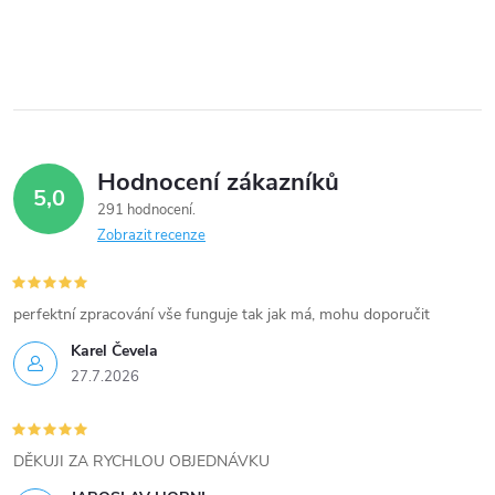
í
p
r
v
Hodnocení zákazníků
5,0
k
291 hodnocení
Zobrazit recenze
y
v
perfektní zpracování vše funguje tak jak má, mohu doporučit
ý
Karel Čevela
27.7.2026
p
i
DĚKUJI ZA RYCHLOU OBJEDNÁVKU
s