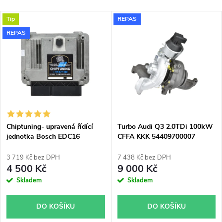
a
Nejlevnější
V
Tip
REPAS
Nejdražší
z
REPAS
ý
Nejprodávanější
e
p
Abecedně
n
i
í
s
p
Chiptuning- upravená řídící
Turbo Audi Q3 2.0TDi 100kW
jednotka Bosch EDC16
CFFA KKK 54409700007
p
54409700036 54409700002
r
54409700021
3 719 Kč bez DPH
7 438 Kč bez DPH
r
4 500 Kč
9 000 Kč
o
Skladem
Skladem
o
d
DO KOŠÍKU
DO KOŠÍKU
d