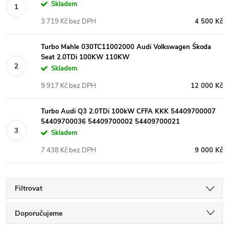
Skladem
3 719 Kč bez DPH
4 500 Kč
Turbo Mahle 030TC11002000 Audi Volkswagen Škoda
Seat 2.0TDi 100KW 110KW
Skladem
9 917 Kč bez DPH
12 000 Kč
Turbo Audi Q3 2.0TDi 100kW CFFA KKK 54409700007
54409700036 54409700002 54409700021
Skladem
7 438 Kč bez DPH
9 000 Kč
Filtrovat
Ř
Doporučujeme