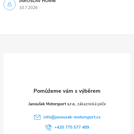
JAROSLAV HORNI
u
10.7.2026
Z
á
p
a
t
Janoušek Motorsport s.r.o.
í
info
@
janousek-motorsport.cz
+420 775 577 489