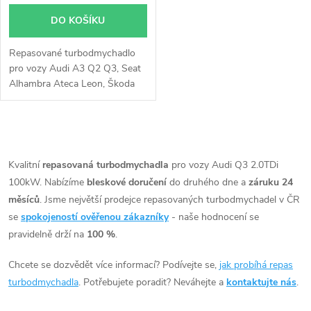
DO KOŠÍKU
Repasované turbodmychadlo
pro vozy Audi A3 Q2 Q3, Seat
Alhambra Ateca Leon, Škoda
Karoq Kodiaq Octavia,
Volkswagen Golf Passat
Sharan T-Roc Tiguan Touran
O
2.0TDi 81KW 85KW 100KW
110KW.
v
Kvalitní
repasovaná turbodmychadla
pro vozy Audi Q3 2.0TDi
100kW. Nabízíme
bleskové doručení
do druhého dne a
záruku 24
l
měsíců
. Jsme největší prodejce repasovaných turbodmychadel v ČR
á
se
spokojeností ověřenou zákazníky
- naše hodnocení se
pravidelně drží na
100 %
.
d
Chcete se dozvědět více informací? Podívejte se,
jak probíhá repas
a
turbodmychadla
. Potřebujete poradit? Neváhejte a
kontaktujte nás
.
c