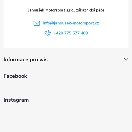
t
Janoušek Motorsport s.r.o.
í
info
@
janousek-motorsport.cz
+420 775 577 489
Informace pro vás
Facebook
Instagram