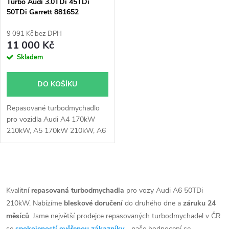
p
Turbo Audi 3.0TDi 45TDi
50TDi Garrett 881652
p
r
9 091 Kč bez DPH
r
11 000 Kč
o
Skladem
o
d
DO KOŠÍKU
d
u
Repasované turbodmychadlo
u
pro vozidla Audi A4 170kW
k
210kW, A5 170kW 210kW, A6
k
155kW 170kW 210kW, A7
155kW 170kW 210kW, A8
t
210kW, Q5 170kW 210kW, Q7
t
O
170kW, 210kW, Q8 170kW
ů
210kW
v
Kvalitní
repasovaná turbodmychadla
pro vozy Audi A6 50TDi
ů
210kW. Nabízíme
bleskové doručení
do druhého dne a
záruku 24
l
měsíců
. Jsme největší prodejce repasovaných turbodmychadel v ČR
se
spokojeností ověřenou zákazníky
- naše hodnocení se