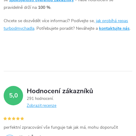
á
pravidelně drží na
100 %
.
d
Chcete se dozvědět více informací? Podívejte se,
jak probíhá repas
a
turbodmychadla
. Potřebujete poradit? Neváhejte a
kontaktujte nás
.
c
í
p
r
v
Hodnocení zákazníků
5,0
k
291 hodnocení
Zobrazit recenze
y
v
perfektní zpracování vše funguje tak jak má, mohu doporučit