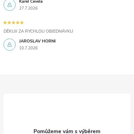
ý
Karel Čevela
27.7.2026
p
i
DĚKUJI ZA RYCHLOU OBJEDNÁVKU
s
JAROSLAV HORNI
u
10.7.2026
Z
á
p
a