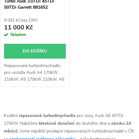
p
Turbo Audi 3.0TDi 45TDi
50TDi Garrett 881652
p
r
9 091 Kč bez DPH
r
11 000 Kč
o
Skladem
o
d
DO KOŠÍKU
d
u
Repasované turbodmychadlo
u
pro vozidla Audi A4 170kW
k
210kW, A5 170kW 210kW, A6
k
155kW 170kW 210kW, A7
155kW 170kW 210kW, A8
t
210kW, Q5 170kW 210kW, Q7
t
O
170kW, 210kW, Q8 170kW
ů
210kW
v
Kvalitní
repasovaná turbodmychadla
pro vozy Audi A6 45TDi
ů
170kW. Nabízíme
bleskové doručení
do druhého dne a
záruku 24
l
měsíců
. Jsme největší prodejce repasovaných turbodmychadel v ČR
se
spokojeností ověřenou zákazníky
- naše hodnocení se