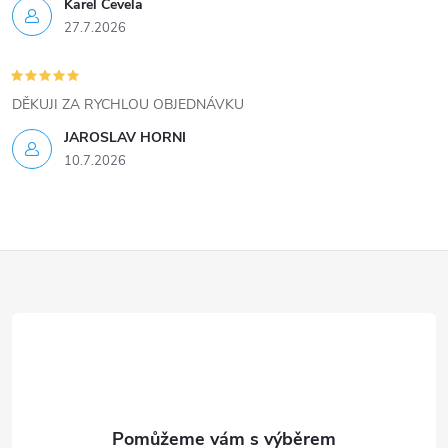
ý
Karel Čevela
27.7.2026
p
i
DĚKUJI ZA RYCHLOU OBJEDNÁVKU
s
JAROSLAV HORNI
u
10.7.2026
Z
á
p
a