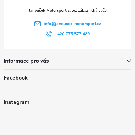
t
Janoušek Motorsport s.r.o.
í
info
@
janousek-motorsport.cz
+420 775 577 489
Informace pro vás
Facebook
Instagram