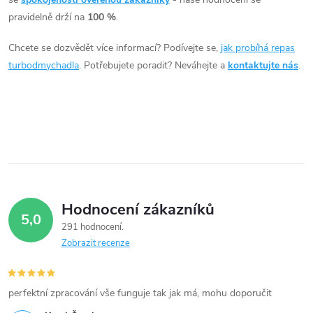
á
pravidelně drží na
100 %
.
d
Chcete se dozvědět více informací? Podívejte se,
jak probíhá repas
a
turbodmychadla
. Potřebujete poradit? Neváhejte a
kontaktujte nás
.
c
í
p
r
v
Hodnocení zákazníků
5,0
k
291 hodnocení
Zobrazit recenze
y
v
perfektní zpracování vše funguje tak jak má, mohu doporučit