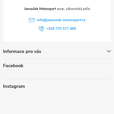
t
Janoušek Motorsport s.r.o.
í
info
@
janousek-motorsport.cz
+420 775 577 489
Informace pro vás
Facebook
Instagram