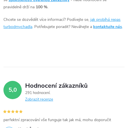
á
pravidelně drží na
100 %
.
d
Chcete se dozvědět více informací? Podívejte se,
jak probíhá repas
a
turbodmychadla
. Potřebujete poradit? Neváhejte a
kontaktujte nás
.
c
í
p
r
v
Hodnocení zákazníků
5,0
k
291 hodnocení
Zobrazit recenze
y
v
perfektní zpracování vše funguje tak jak má, mohu doporučit