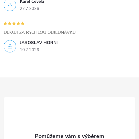
ý
Karel Čevela
27.7.2026
p
i
DĚKUJI ZA RYCHLOU OBJEDNÁVKU
s
JAROSLAV HORNI
u
10.7.2026
Z
á
p
a