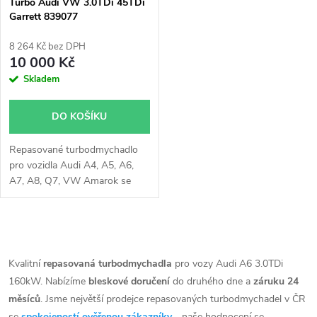
p
Turbo Audi VW 3.0TDi 45TDi
Garrett 839077
p
r
8 264 Kč bez DPH
r
10 000 Kč
o
Skladem
o
d
DO KOŠÍKU
d
u
Repasované turbodmychadlo
u
pro vozidla Audi A4, A5, A6,
k
A7, A8, Q7, VW Amarok se
k
140kW, 150kW, 155kW,
160kW, 165kW, 183kW,
t
190kW, 200kW, 275kW
t
O
ů
v
Kvalitní
repasovaná turbodmychadla
pro vozy Audi A6 3.0TDi
ů
160kW. Nabízíme
bleskové doručení
do druhého dne a
záruku 24
l
měsíců
. Jsme největší prodejce repasovaných turbodmychadel v ČR
se
spokojeností ověřenou zákazníky
- naše hodnocení se