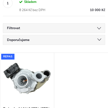
Skladem
8 264 Kč bez DPH
10 000 Kč
Filtrovat
Ř
Doporučujeme
a
Nejlevnější
V
REPAS
Nejdražší
z
ý
Nejprodávanější
e
p
Abecedně
n
i
í
s