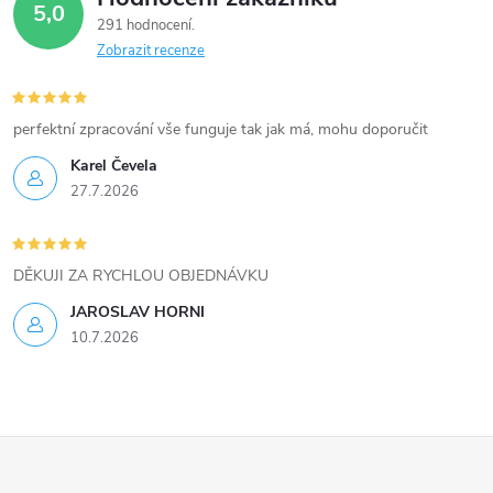
5,0
k
291 hodnocení
Zobrazit recenze
y
v
perfektní zpracování vše funguje tak jak má, mohu doporučit
ý
Karel Čevela
27.7.2026
p
i
DĚKUJI ZA RYCHLOU OBJEDNÁVKU
s
JAROSLAV HORNI
u
10.7.2026
Z