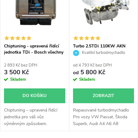
e
p
Abecedně
n
i
í
s
p
Chiptuning - upravená řídící
Turbo 2.5TDi 110KW AKN
jednotka TDi - Bosch všechny
AFB A4 A6 A8 Passat Garrett
Kvalitní turbodmychadlo
p
typy skladem
454135
r
2 893 Kč bez DPH
od 4 793 Kč bez DPH
r
3 500 Kč
5 800 Kč
od
o
Skladem
Skladem
o
d
DO KOŠÍKU
ZOBRAZIT
d
u
Chiptuning – upravená řídící
Repasované turbodmychadlo
u
jednotka pro váš vůz
Pro vozy VW Passat, Škoda
k
výměnným způsobem.
Superb, Audi A4 A6 A8
k
2.5TDi 2,5TDi 110KW AKN
AFB