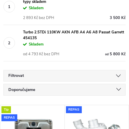
typy skladem
Skladem
2 893 Kč bez DPH
3 500 Kč
Turbo 2.5TDi 110KW AKN AFB A4 A6 A8 Passat Garrett
454135
Skladem
od 4 793 Kč bez DPH
5 800 Kč
od
Filtrovat
Ř
Doporučujeme
a
Nejlevnější
V
Tip
REPAS
Nejdražší
z
REPAS
ý
Nejprodávanější