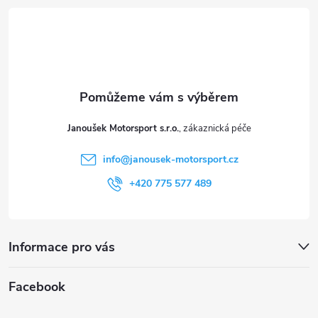
á
p
a
t
Janoušek Motorsport s.r.o.
í
info
@
janousek-motorsport.cz
+420 775 577 489
Informace pro vás
Facebook