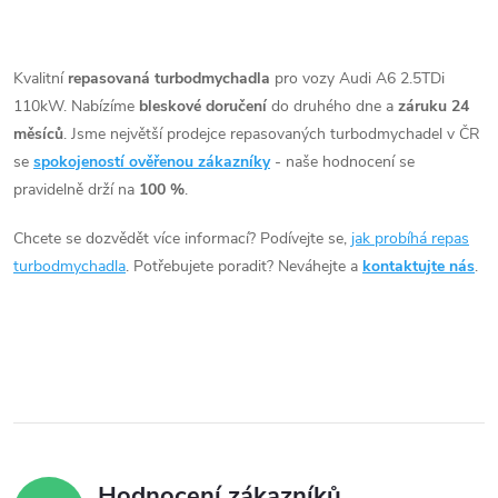
t
t
O
ů
v
Kvalitní
repasovaná turbodmychadla
pro vozy Audi A6 2.5TDi
ů
110kW. Nabízíme
bleskové doručení
do druhého dne a
záruku 24
l
měsíců
. Jsme největší prodejce repasovaných turbodmychadel v ČR
á
se
spokojeností ověřenou zákazníky
- naše hodnocení se
pravidelně drží na
100 %
.
d
Chcete se dozvědět více informací? Podívejte se,
jak probíhá repas
a
turbodmychadla
. Potřebujete poradit? Neváhejte a
kontaktujte nás
.
c
í
p
r
v
Hodnocení zákazníků