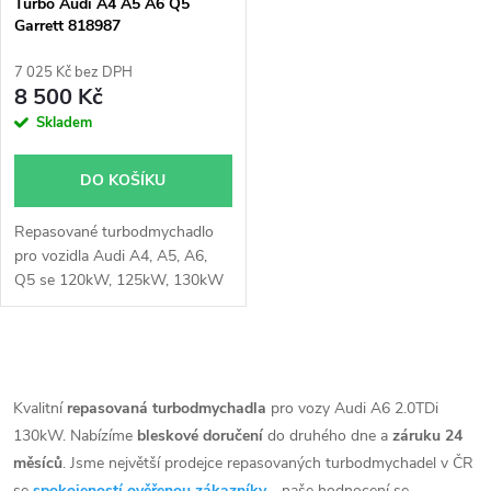
p
Turbo Audi A4 A5 A6 Q5
Garrett 818987
p
r
7 025 Kč bez DPH
r
8 500 Kč
o
Skladem
o
d
DO KOŠÍKU
d
u
Repasované turbodmychadlo
u
pro vozidla Audi A4, A5, A6,
k
Q5 se 120kW, 125kW, 130kW
k
t
t
O
ů
v
Kvalitní
repasovaná turbodmychadla
pro vozy Audi A6 2.0TDi
ů
130kW. Nabízíme
bleskové doručení
do druhého dne a
záruku 24
l
měsíců
. Jsme největší prodejce repasovaných turbodmychadel v ČR
se
spokojeností ověřenou zákazníky
- naše hodnocení se