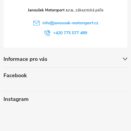
t
Janoušek Motorsport s.r.o.
í
info
@
janousek-motorsport.cz
+420 775 577 489
Informace pro vás
Facebook
Instagram