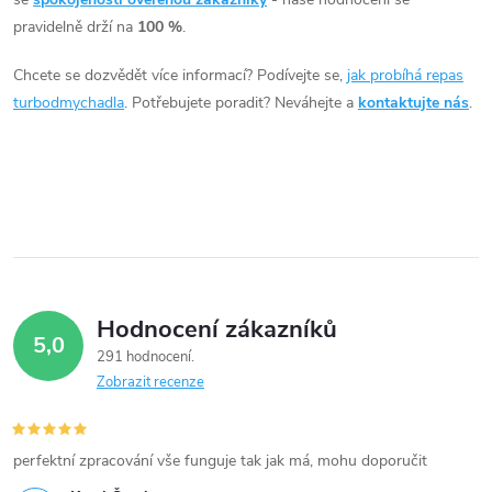
á
pravidelně drží na
100 %
.
d
Chcete se dozvědět více informací? Podívejte se,
jak probíhá repas
a
turbodmychadla
. Potřebujete poradit? Neváhejte a
kontaktujte nás
.
c
í
p
r
v
Hodnocení zákazníků
5,0
k
291 hodnocení
Zobrazit recenze
y
v
perfektní zpracování vše funguje tak jak má, mohu doporučit