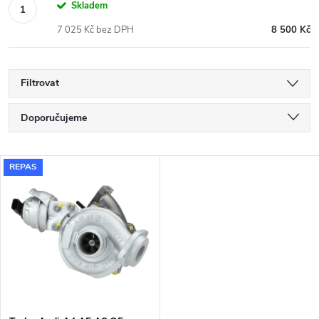
Skladem
7 025 Kč bez DPH
8 500 Kč
Filtrovat
Ř
Doporučujeme
a
Nejlevnější
V
REPAS
Nejdražší
z
ý
Nejprodávanější
e
p
Abecedně
n
i
í
s