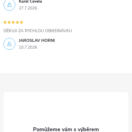
ý
Karel Čevela
27.7.2026
p
i
DĚKUJI ZA RYCHLOU OBJEDNÁVKU
s
JAROSLAV HORNI
u
10.7.2026
Z
á
p
a