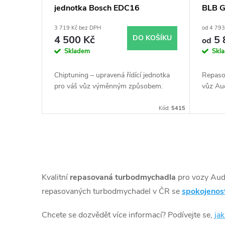
jednotka Bosch EDC16
BLB G
r
u
3 719 Kč bez DPH
od 4 793
o
k
4 500 Kč
DO KOŠÍKU
5 
od
Skladem
Skl
d
t
Chiptuning – upravená řídící jednotka
Repaso
u
pro váš vůz výměnným způsobem.
vůz Au
ů
Kód:
5415
k
t
O
ů
v
Kvalitní
repasovaná turbodmychadla
pro vozy Au
l
repasovaných turbodmychadel v ČR se
spokojenos
á
Chcete se dozvědět více informací? Podívejte se,
ja