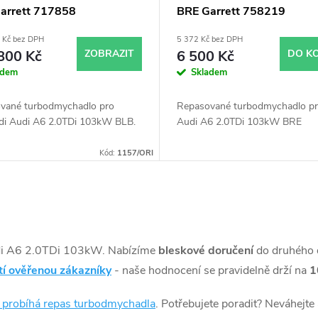
arrett 717858
BRE Garrett 758219
 Kč bez DPH
5 372 Kč bez DPH
800 Kč
ZOBRAZIT
6 500 Kč
DO K
adem
Skladem
vané turbodmychadlo pro
Repasované turbodmychadlo pr
di Audi A6 2.0TDi 103kW BLB.
Audi A6 2.0TDi 103kW BRE
Kód:
1157/ORI
di A6 2.0TDi 103kW. Nabízíme
bleskové doručení
do druhého 
tí ověřenou zákazníky
- naše hodnocení se pravidelně drží na
1
k probíhá repas turbodmychadla
. Potřebujete poradit? Neváhejte