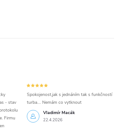
cky
Spokojenost,jak s jednáním tak s funkčností
as - stav
turba.... Nemám co vytknout
protokolu
Vladimír Macák
ce. Firmu
22.4.2026
jen