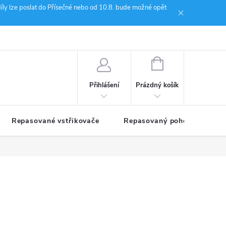
íly lze poslat do Přísečné nebo od 10.8. bude možné opět
ion Janoušek Motorsport Český Krumlov
NÁKUPNÍ
KOŠÍK
Prázdný košík
Přihlášení
Repasované vstřikovače
Repasovaný pohon TDM