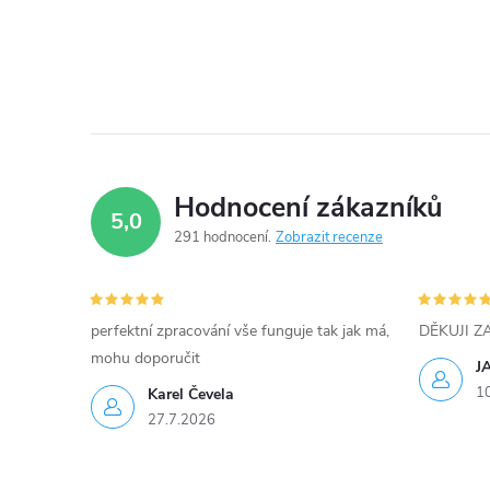
d
a
c
í
p
Hodnocení zákazníků
5,0
r
291 hodnocení
Zobrazit recenze
v
k
perfektní zpracování vše funguje tak jak má,
DĚKUJI 
y
mohu doporučit
J
1
Karel Čevela
v
27.7.2026
ý