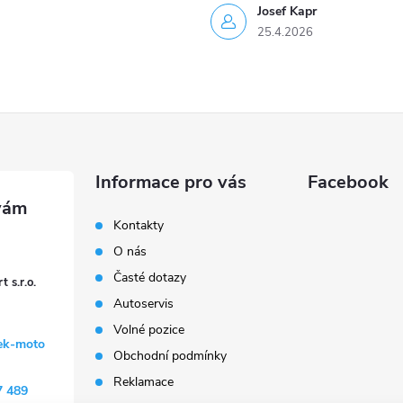
Josef Kapr
25.4.2026
Informace pro vás
Facebook
Kontakty
O nás
Časté dotazy
 s.r.o.
Autoservis
Volné pozice
ek-moto
Obchodní podmínky
Reklamace
7 489