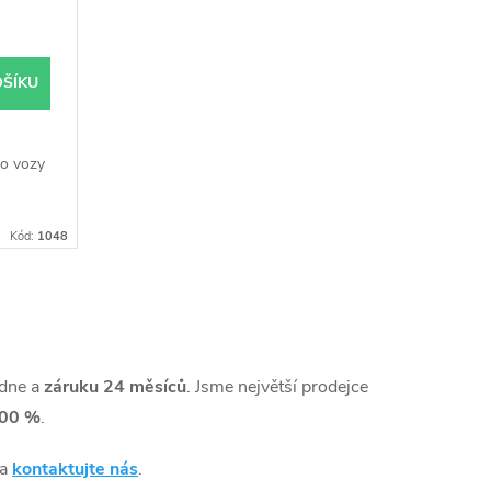
OŠÍKU
o vozy
Kód:
1048
dne a
záruku 24 měsíců
. Jsme největší prodejce
00 %
.
 a
kontaktujte nás
.