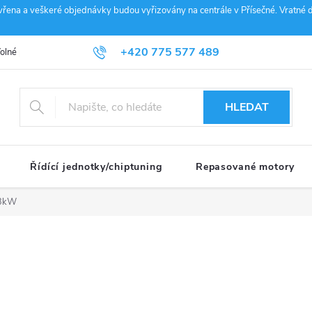
vřena a veškeré objednávky budou vyřizovány na centrále v Přísečné. Vratné d
+420 775 577 489
olné pozice
Obchodní podmínky
Reklamace
GDPR
Penz
info@janousek-motorsport.cz
HLEDAT
Řídící jednotky/chiptuning
Repasované motory
03kW