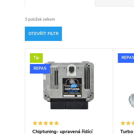
a
3
položek celkem
z
OTEVŘÍT FILTR
e
V
n
Tip
REPA
ý
í
REPAS
p
p
i
r
s
o
p
d
Chiptuning- upravená řídící
Turbo