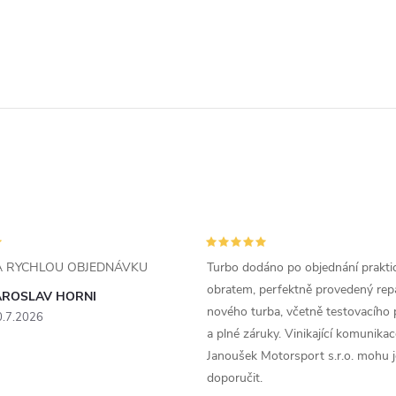
ZA RYCHLOU OBJEDNÁVKU
Turbo dodáno po objednání prakti
obratem, perfektně provedený rep
AROSLAV HORNI
nového turba, včetně testovacího 
0.7.2026
a plné záruky. Vinikající komunika
Janoušek Motorsport s.r.o. mohu 
doporučit.