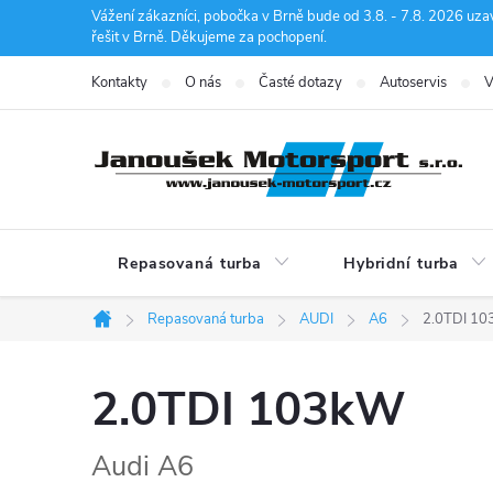
Přejít
Vážení zákazníci, pobočka v Brně bude od 3.8. - 7.8. 2026 uza
řešit v Brně. Děkujeme za pochopení.
na
obsah
Kontakty
O nás
Časté dotazy
Autoservis
V
Repasovaná turba
Hybridní turba
Repasovaná turba
AUDI
A6
2.0TDI 1
Domů
2.0TDI 103kW
Audi A6