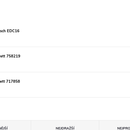
Bosch EDC16
rett 758219
ett 717858
ĚJŠÍ
NEJDRAŽŠÍ
NEJPR