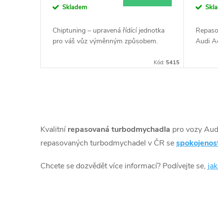
k
Skladem
Skl
d
t
Chiptuning – upravená řídící jednotka
Repaso
u
pro váš vůz výměnným způsobem.
Audi A
ů
Kód:
5415
k
t
O
ů
v
Kvalitní
repasovaná turbodmychadla
pro vozy Au
l
repasovaných turbodmychadel v ČR se
spokojenos
á
Chcete se dozvědět více informací? Podívejte se,
ja
d
a