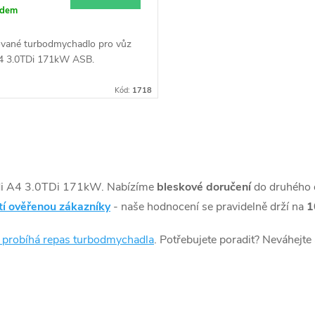
adem
vané turbodmychadlo pro vůz
4 3.0TDi 171kW ASB.
Kód:
1718
di A4 3.0TDi 171kW. Nabízíme
bleskové doručení
do druhého 
tí ověřenou zákazníky
- naše hodnocení se pravidelně drží na
1
k probíhá repas turbodmychadla
. Potřebujete poradit? Neváhejte