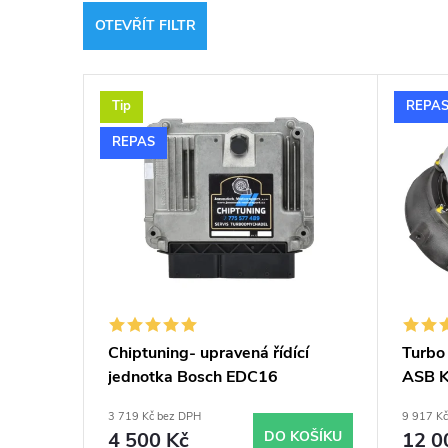
z
OTEVŘÍT FILTR
e
V
n
Tip
REPA
ý
í
REPAS
p
p
i
r
s
o
p
d
Chiptuning- upravená řídící
Turbo
jednotka Bosch EDC16
ASB 
r
u
5304
3 719 Kč bez DPH
9 917 K
5304
o
4 500 Kč
DO KOŠÍKU
12 0