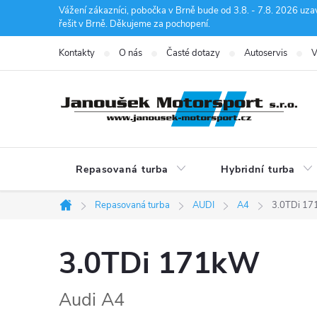
Přejít
Vážení zákazníci, pobočka v Brně bude od 3.8. - 7.8. 2026 uza
řešit v Brně. Děkujeme za pochopení.
na
obsah
Kontakty
O nás
Časté dotazy
Autoservis
V
Repasovaná turba
Hybridní turba
Repasovaná turba
AUDI
A4
3.0TDi 1
Domů
3.0TDi 171kW
Audi A4