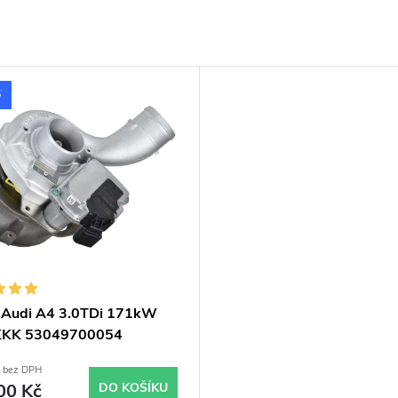
S
 Audi A4 3.0TDi 171kW
KKK 53049700054
9700050 53049700045
č bez DPH
9700043
00 Kč
DO KOŠÍKU