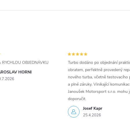
ZA RYCHLOU OBJEDNÁVKU
Turbo dodáno po objednání prakti
obratem, perfektně provedený rep
AROSLAV HORNI
nového turba, včetně testovacího 
0.7.2026
a plné záruky. Vinikající komunika
Janoušek Motorsport s.r.o. mohu 
doporučit.
Josef Kapr
25.4.2026