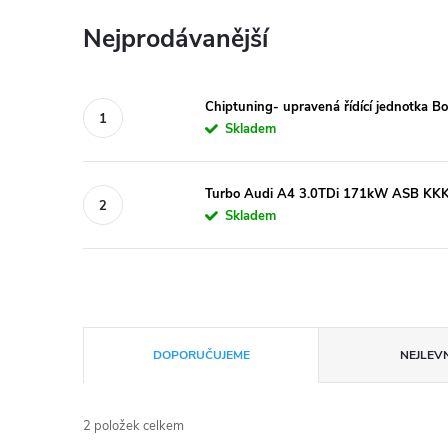
Nejprodávanější
Chiptuning- upravená řídící jednotka 
Skladem
Turbo Audi A4 3.0TDi 171kW ASB K
Skladem
Ř
DOPORUČUJEME
NEJLEVN
a
2
položek celkem