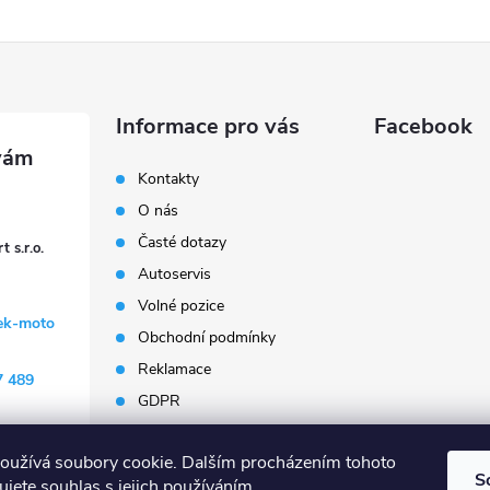
Informace pro vás
Facebook
Kontakty
O nás
Časté dotazy
 s.r.o.
Autoservis
Volné pozice
ek-moto
Obchodní podmínky
Reklamace
7 489
GDPR
Penzion Janoušek
Motorsport Český Krumlov
oužívá soubory cookie. Dalším procházením tohoto
S
jete souhlas s jejich používáním.