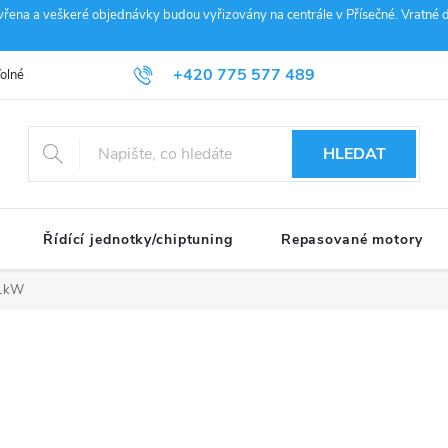
vřena a veškeré objednávky budou vyřizovány na centrále v Přísečné. Vratné d
+420 775 577 489
olné pozice
Obchodní podmínky
Reklamace
GDPR
Penz
info@janousek-motorsport.cz
HLEDAT
Řídící jednotky/chiptuning
Repasované motory
71kW