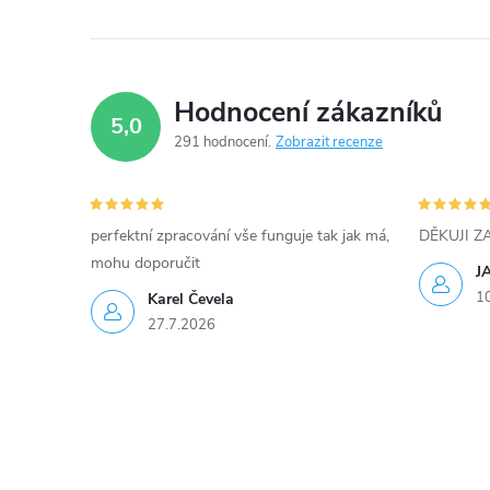
c
í
p
Hodnocení zákazníků
5,0
r
291 hodnocení
Zobrazit recenze
v
k
perfektní zpracování vše funguje tak jak má,
DĚKUJI 
y
mohu doporučit
J
1
Karel Čevela
v
27.7.2026
ý
p
i
s