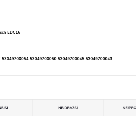
Bosch EDC16
KK 53049700054 53049700050 53049700045 53049700043
ĚJŠÍ
NEJDRAŽŠÍ
NEJPR