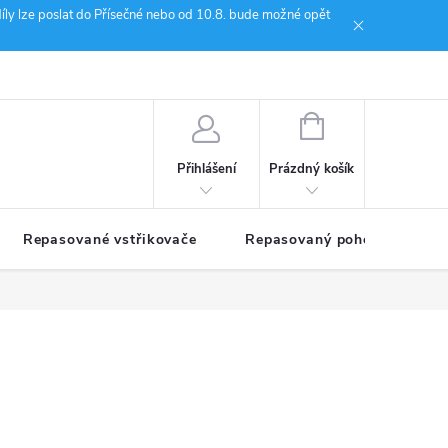
íly lze poslat do Přísečné nebo od 10.8. bude možné opět
ion Janoušek Motorsport Český Krumlov
NÁKUPNÍ
KOŠÍK
Prázdný košík
Přihlášení
Repasované vstřikovače
Repasovaný pohon TDM