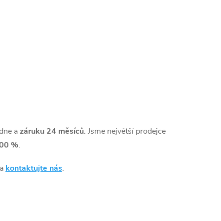
dne a
záruku 24 měsíců
. Jsme největší prodejce
00 %
.
 a
kontaktujte nás
.