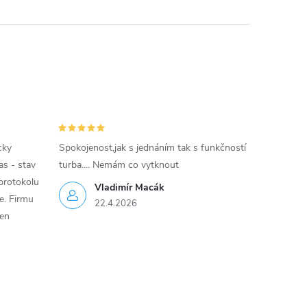
cky
Spokojenost,jak s jednáním tak s funkčností
as - stav
turba.... Nemám co vytknout
protokolu
Vladimír Macák
ce. Firmu
22.4.2026
jen