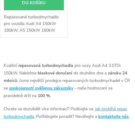
DO KOŠÍKU
Repasované turbodmychadlo
pro vozidla Audi A4 150kW
180kW, A5 150kW 160kW
180kW, A6 150kW 180kW, A7
150kW 180kW, A8 150kW
155kW 190kW 193kW, Q5
O
180kW 184kW 190kW, Q7
150kW 176kW 180kW,
v
Kvalitní
repasovaná turbodmychadla
pro vozy Audi A4 3.0TDi
Porsche Cayenne 155kW
150kW. Nabízíme
bleskové doručení
do druhého dne a
záruku 24
l
180kW, Panamera 155kW, VW
měsíců
. Jsme největší prodejce repasovaných turbodmychadel v ČR
Touareg 150kW 180kW
á
se
spokojeností ověřenou zákazníky
- naše hodnocení se
193kW
pravidelně drží na
100 %
.
d
Chcete se dozvědět více informací? Podívejte se,
jak probíhá repas
a
turbodmychadla
. Potřebujete poradit? Neváhejte a
kontaktujte nás
.
c