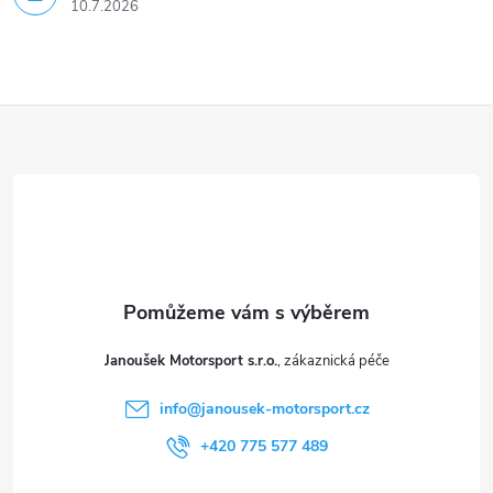
u
10.7.2026
Z
á
p
a
t
Janoušek Motorsport s.r.o.
í
info
@
janousek-motorsport.cz
+420 775 577 489