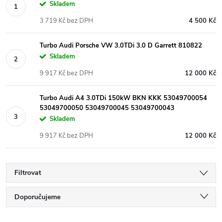
Skladem
3 719 Kč bez DPH
4 500 Kč
Turbo Audi Porsche VW 3.0TDi 3.0 D Garrett 810822
Skladem
9 917 Kč bez DPH
12 000 Kč
Turbo Audi A4 3.0TDi 150kW BKN KKK 53049700054
53049700050 53049700045 53049700043
Skladem
9 917 Kč bez DPH
12 000 Kč
Filtrovat
Ř
Doporučujeme
Nejlevnější