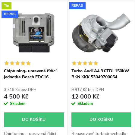
a
V
Tip
REPAS
Nejdražší
z
REPAS
ý
Nejprodávanější
e
p
Abecedně
n
i
í
s
p
Chiptuning- upravená řídící
Turbo Audi A4 3.0TDi 150kW
jednotka Bosch EDC16
BKN KKK 53049700054
p
53049700050 53049700045
r
53049700043
3 719 Kč bez DPH
9 917 Kč bez DPH
r
4 500 Kč
12 000 Kč
o
Skladem
Skladem
o
d
DO KOŠÍKU
DO KOŠÍKU
d
Chiptuning – upravená řídící
Repasované turbodmychadlo