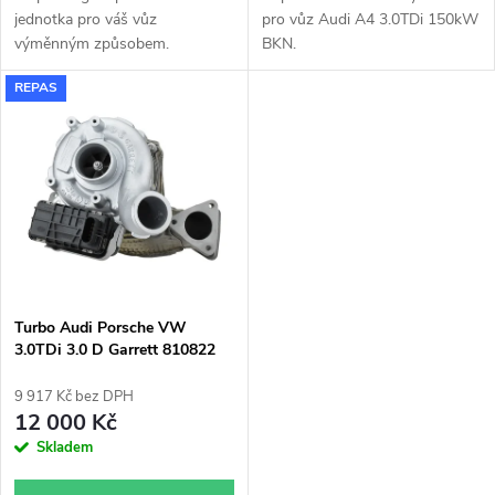
u
u
jednotka pro váš vůz
pro vůz Audi A4 3.0TDi 150kW
k
výměnným způsobem.
BKN.
k
REPAS
t
t
ů
ů
Turbo Audi Porsche VW
3.0TDi 3.0 D Garrett 810822
9 917 Kč bez DPH
12 000 Kč
Skladem