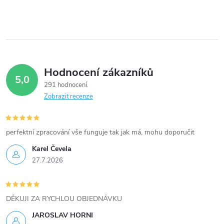
í
p
r
v
Hodnocení zákazníků
5,0
k
291 hodnocení
Zobrazit recenze
y
v
perfektní zpracování vše funguje tak jak má, mohu doporučit
ý
Karel Čevela
27.7.2026
p
i
DĚKUJI ZA RYCHLOU OBJEDNÁVKU
s
JAROSLAV HORNI