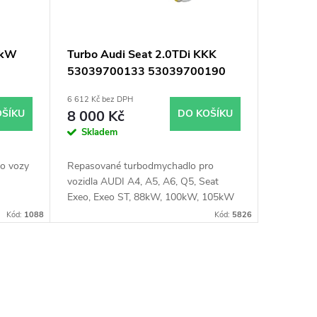
0kW
Turbo Audi Seat 2.0TDi KKK
53039700133 53039700190
6 612 Kč bez DPH
OŠÍKU
8 000 Kč
DO KOŠÍKU
Skladem
o vozy
Repasované turbodmychadlo pro
vozidla AUDI A4, A5, A6, Q5, Seat
Exeo, Exeo ST, 88kW, 100kW, 105kW
Kód:
1088
Kód:
5826