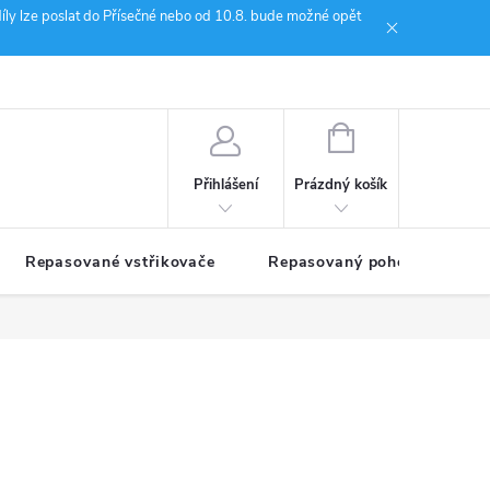
íly lze poslat do Přísečné nebo od 10.8. bude možné opět
ion Janoušek Motorsport Český Krumlov
NÁKUPNÍ
KOŠÍK
Prázdný košík
Přihlášení
Repasované vstřikovače
Repasovaný pohon TDM