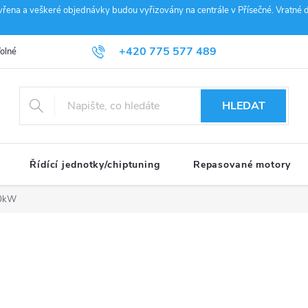
vřena a veškeré objednávky budou vyřizovány na centrále v Přísečné. Vratné d
+420 775 577 489
olné pozice
Obchodní podmínky
Reklamace
GDPR
Penz
info@janousek-motorsport.cz
HLEDAT
Řídící jednotky/chiptuning
Repasované motory
00kW