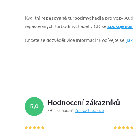
O
v
Kvalitní
repasovaná turbodmychadla
pro vozy Au
l
repasovaných turbodmychadel v ČR se
spokojenos
á
Chcete se dozvědět více informací? Podívejte se,
ja
d
a
c
í
p
Hodnocení zákazníků
5,0
r
291 hodnocení
Zobrazit recenze
v