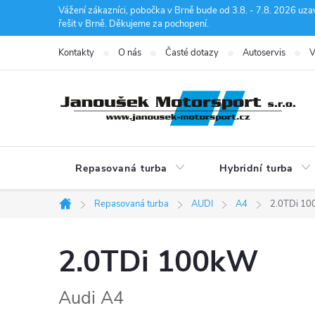
Přejít
Vážení zákazníci, pobočka v Brně bude od 3.8. - 7.8. 2026 uza
řešit v Brně. Děkujeme za pochopení.
na
obsah
Kontakty
O nás
Časté dotazy
Autoservis
V
Repasovaná turba
Hybridní turba
Repasovaná turba
AUDI
A4
2.0TDi 1
Domů
2.0TDi 100kW
Audi A4