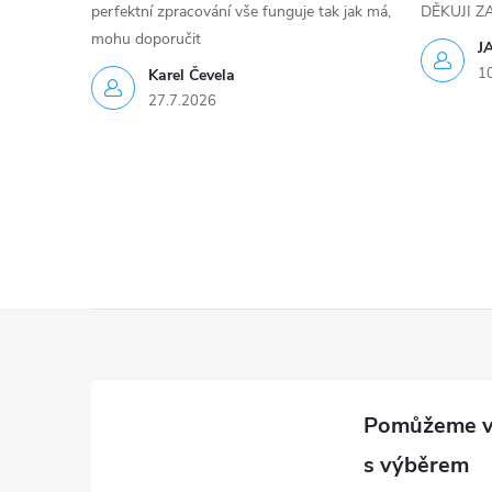
k
perfektní zpracování vše funguje tak jak má,
DĚKUJI 
y
mohu doporučit
J
1
Karel Čevela
v
27.7.2026
ý
p
i
s
u
Z
á
p