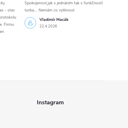
cky
Spokojenost,jak s jednáním tak s funkčností
as - stav
turba.... Nemám co vytknout
protokolu
Vladimír Macák
ce. Firmu
22.4.2026
jen
Instagram