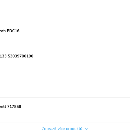
Bosch EDC16
00133 53039700190
rett 717858
Zobrazit více produktů