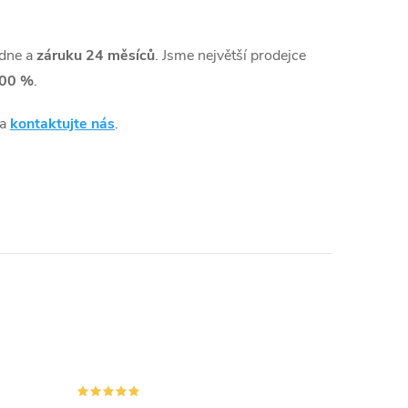
dne a
záruku 24 měsíců
. Jsme největší prodejce
00 %
.
 a
kontaktujte nás
.