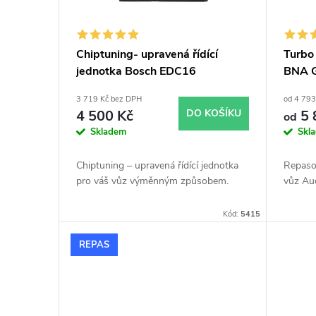
s
o
p
d
Chiptuning- upravená řídící
Turbo
jednotka Bosch EDC16
BNA G
r
u
3 719 Kč bez DPH
od 4 793
o
k
4 500 Kč
DO KOŠÍKU
5 
od
Skladem
Skl
d
t
Chiptuning – upravená řídící jednotka
Repaso
u
pro váš vůz výměnným způsobem.
vůz Au
ů
k
Kód:
5415
REPAS
t
ů