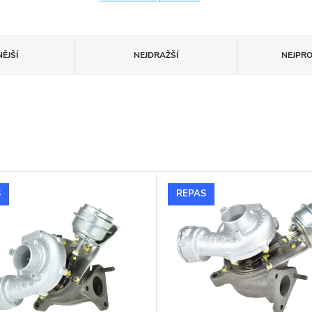
ĚJŠÍ
NEJDRAŽŠÍ
NEJPR
S
REPAS