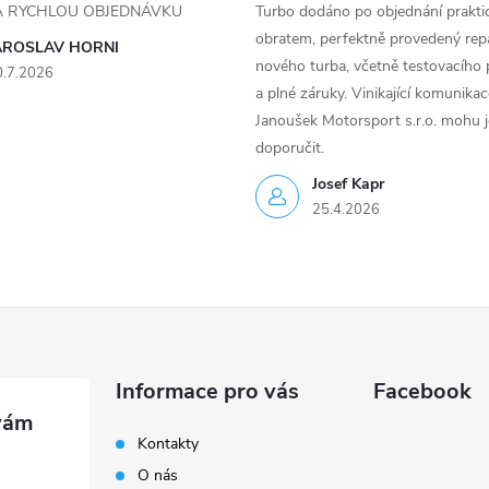
ZA RYCHLOU OBJEDNÁVKU
Turbo dodáno po objednání prakti
obratem, perfektně provedený rep
AROSLAV HORNI
nového turba, včetně testovacího 
0.7.2026
a plné záruky. Vinikající komunika
Janoušek Motorsport s.r.o. mohu 
doporučit.
Josef Kapr
25.4.2026
Informace pro vás
Facebook
Kontakty
O nás