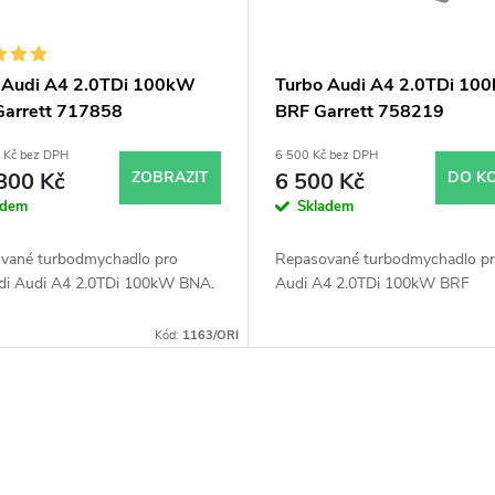
 Audi A4 2.0TDi 100kW
Turbo Audi A4 2.0TDi 10
arrett 717858
BRF Garrett 758219
 Kč bez DPH
6 500 Kč bez DPH
800 Kč
ZOBRAZIT
6 500 Kč
DO K
adem
Skladem
vané turbodmychadlo pro
Repasované turbodmychadlo pr
di Audi A4 2.0TDi 100kW BNA.
Audi A4 2.0TDi 100kW BRF
Kód:
1163/ORI