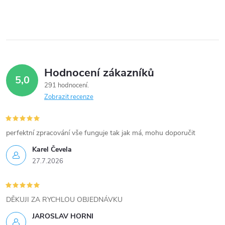
í
p
r
v
Hodnocení zákazníků
5,0
k
291 hodnocení
Zobrazit recenze
y
v
perfektní zpracování vše funguje tak jak má, mohu doporučit
ý
Karel Čevela
27.7.2026
p
i
DĚKUJI ZA RYCHLOU OBJEDNÁVKU
s
JAROSLAV HORNI