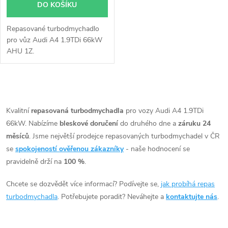
DO KOŠÍKU
Repasované turbodmychadlo
pro vůz Audi A4 1.9TDi 66kW
AHU 1Z.
O
v
Kvalitní
repasovaná turbodmychadla
pro vozy Audi A4 1.9TDi
66kW. Nabízíme
bleskové doručení
do druhého dne a
záruku 24
l
měsíců
. Jsme největší prodejce repasovaných turbodmychadel v ČR
á
se
spokojeností ověřenou zákazníky
- naše hodnocení se
pravidelně drží na
100 %
.
d
Chcete se dozvědět více informací? Podívejte se,
jak probíhá repas
a
turbodmychadla
. Potřebujete poradit? Neváhejte a
kontaktujte nás
.
c