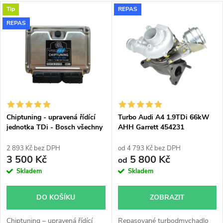
a
V
Tip
REPAS
Nejdražší
z
REPAS
ý
Nejprodávanější
e
p
Abecedně
n
i
í
s
p
Chiptuning - upravená řídící
Turbo Audi A4 1.9TDi 66kW
jednotka TDi - Bosch všechny
AHH Garrett 454231
p
typy skladem
r
2 893 Kč bez DPH
od 4 793 Kč bez DPH
r
3 500 Kč
5 800 Kč
od
o
Skladem
Skladem
o
d
DO KOŠÍKU
ZOBRAZIT
d
Chiptuning – upravená řídící
Repasované turbodmychadlo