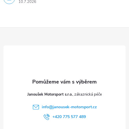
u
10.7.2026
Z
á
p
a
t
Janoušek Motorsport s.r.o.
í
info
@
janousek-motorsport.cz
+420 775 577 489