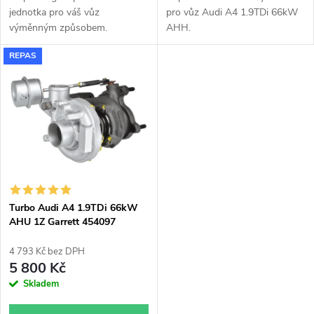
u
u
jednotka pro váš vůz
pro vůz Audi A4 1.9TDi 66kW
k
výměnným způsobem.
AHH.
k
REPAS
t
t
ů
ů
Turbo Audi A4 1.9TDi 66kW
AHU 1Z Garrett 454097
4 793 Kč bez DPH
5 800 Kč
Skladem