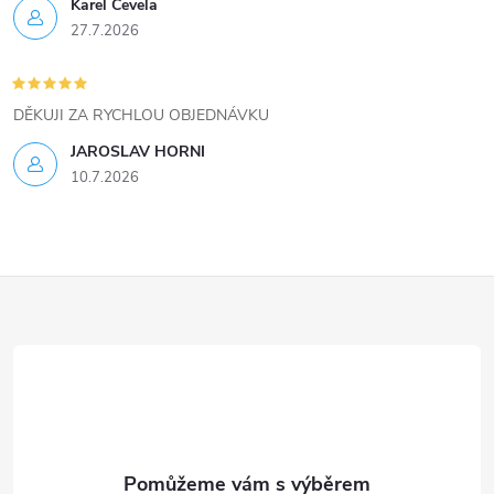
ý
Karel Čevela
27.7.2026
p
i
DĚKUJI ZA RYCHLOU OBJEDNÁVKU
s
JAROSLAV HORNI
u
10.7.2026
Z
á
p
a