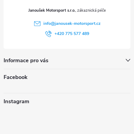
t
Janoušek Motorsport s.r.o.
í
info
@
janousek-motorsport.cz
+420 775 577 489
Informace pro vás
Facebook
Instagram