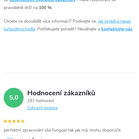
á
pravidelně drží na
100 %
.
d
Chcete se dozvědět více informací? Podívejte se,
jak probíhá repas
a
turbodmychadla
. Potřebujete poradit? Neváhejte a
kontaktujte nás
.
c
í
p
r
v
Hodnocení zákazníků
5,0
k
291 hodnocení
Zobrazit recenze
y
v
perfektní zpracování vše funguje tak jak má, mohu doporučit