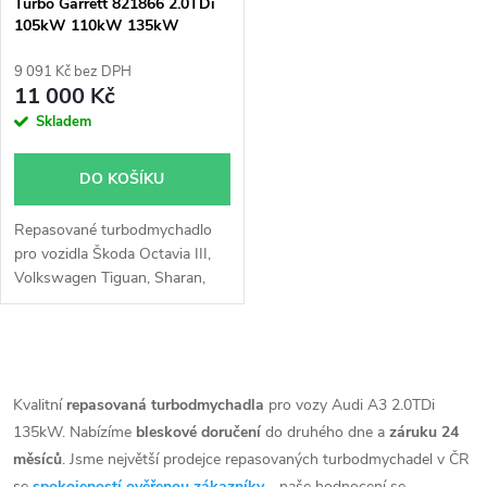
p
Turbo Garrett 821866 2.0TDi
105kW 110kW 135kW
p
r
9 091 Kč bez DPH
r
11 000 Kč
o
Skladem
o
d
DO KOŠÍKU
d
u
Repasované turbodmychadlo
u
pro vozidla Škoda Octavia III,
k
Volkswagen Tiguan, Sharan,
k
Passat B8, Golf VII, Seat Leon,
Leon ST, Leon SC, Alhambra,
t
Audi TT, Q3, A3, s motory
t
O
2.0TDi, 105kW, 110kW,
ů
135kW, 40 TDi 135kW, GTD
v
Kvalitní
repasovaná turbodmychadla
pro vozy Audi A3 2.0TDi
ů
135kW
135kW. Nabízíme
bleskové doručení
do druhého dne a
záruku 24
l
měsíců
. Jsme největší prodejce repasovaných turbodmychadel v ČR
se
spokojeností ověřenou zákazníky
- naše hodnocení se