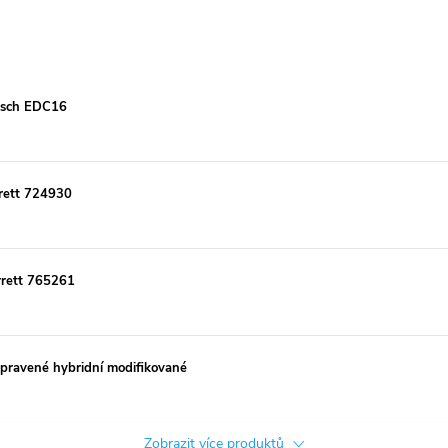
Bosch EDC16
rett 724930
rett 765261
ravené hybridní modifikované
Zobrazit více produktů