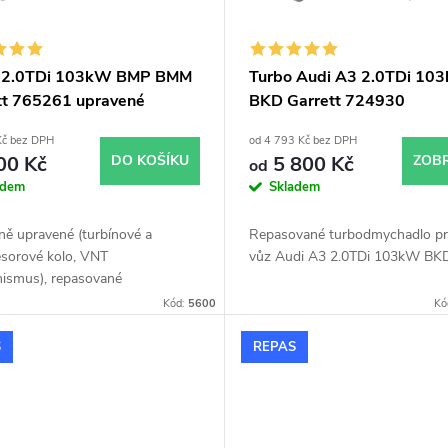
o 2.0TDi 103kW BMP BMM
Turbo Audi A3 2.0TDi 10
tt 765261 upravené
BKD Garrett 724930
ikované hybridní do
Kč bez DPH
od 4 793 Kč bez DPH
KW
00 Kč
DO KOŠÍKU
5 800 Kč
ZOBR
od
adem
Skladem
ně upravené (turbínové a
Repasované turbodmychadlo p
sorové kolo, VNT
vůz Audi A3 2.0TDi 103kW BK
ismus), repasované
mychadlo Garrett 765261
Kód:
5600
Kó
V do 180KW v originálním
 Vzhledem k použitému
S
REPAS
lnímu obalu pasuje
mychadlo bez jakýchkoli úprav
ásahů na voze.