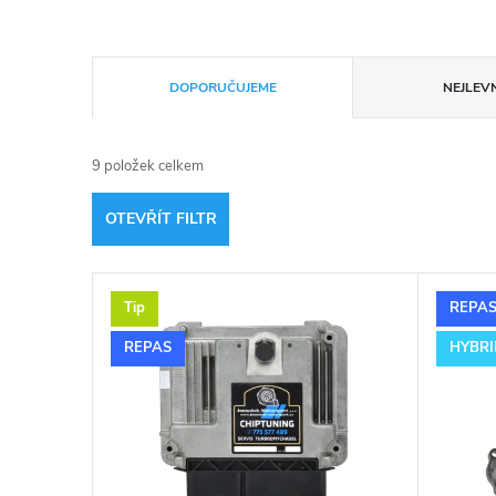
Ř
DOPORUČUJEME
NEJLEVN
a
9
položek celkem
z
OTEVŘÍT FILTR
e
V
n
Tip
REPA
ý
í
REPAS
HYBRI
p
p
i
r