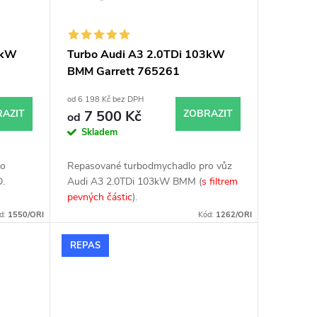
3kW
Turbo Audi A3 2.0TDi 103kW
BMM Garrett 765261
od 6 198 Kč bez DPH
AZIT
7 500 Kč
ZOBRAZIT
od
Skladem
ro
Repasované turbodmychadlo pro vůz
D.
Audi A3 2.0TDi 103kW BMM (
s filtrem
pevných částic
).
d:
1550/ORI
Kód:
1262/ORI
REPAS