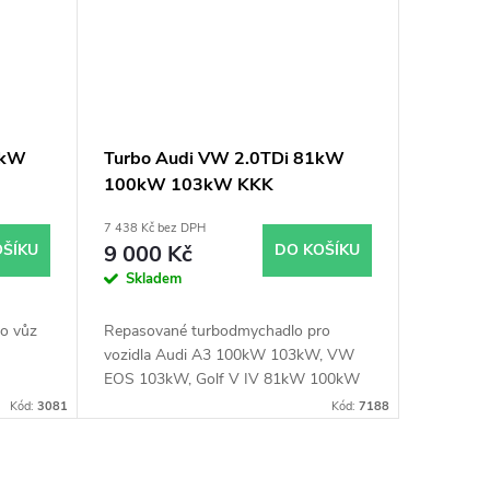
3kW
Turbo Audi VW 2.0TDi 81kW
100kW 103kW KKK
002
53039700132
7 438 Kč bez DPH
OŠÍKU
9 000 Kč
DO KOŠÍKU
Skladem
o vůz
Repasované turbodmychadlo pro
vozidla Audi A3 100kW 103kW, VW
EOS 103kW, Golf V IV 81kW 100kW
103kW, Jetta 100kW 103kW, Passat
Kód:
3081
Kód:
7188
81kW 100kW 103kW, Scirocco
103kW, Tiguan 100kW 103kW