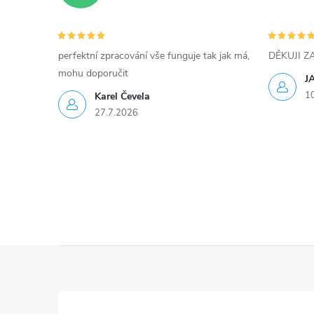
v
k
perfektní zpracování vše funguje tak jak má,
DĚKUJI 
y
mohu doporučit
J
1
Karel Čevela
v
27.7.2026
ý
p
i
s
u
Z
á