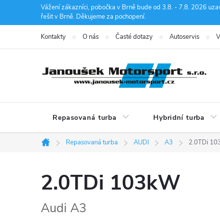
Přejít
Vážení zákazníci, pobočka v Brně bude od 3.8. - 7.8. 2026 uza
řešit v Brně. Děkujeme za pochopení.
na
obsah
Kontakty
O nás
Časté dotazy
Autoservis
V
Repasovaná turba
Hybridní turba
Repasovaná turba
AUDI
A3
2.0TDi 1
Domů
2.0TDi 103kW
Audi A3