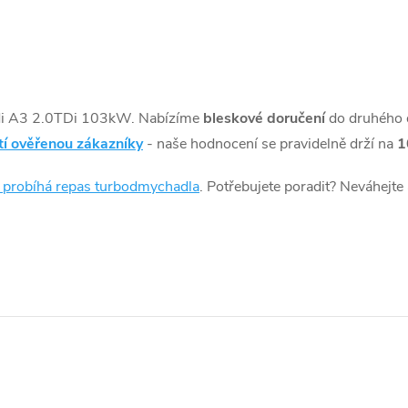
di A3 2.0TDi 103kW. Nabízíme
bleskové doručení
do druhého 
tí ověřenou zákazníky
- naše hodnocení se pravidelně drží na
1
k probíhá repas turbodmychadla
. Potřebujete poradit? Neváhejte