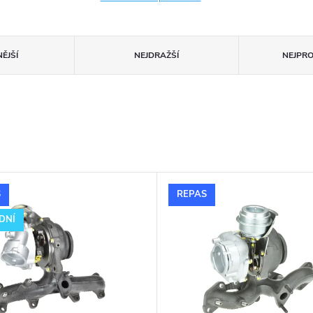
ĚJŠÍ
NEJDRAŽŠÍ
NEJPR
S
REPAS
DNÍ