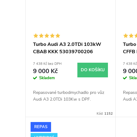
Turbo Audi A3 2.0TDi 103kW
Turbo
CBAB KKK 53039700206
CFFB
53039700152 53039700205
5440
7 438 Kč bez DPH
7 438 K
53039700139
5440
9 000 Kč
DO KOŠÍKU
9 00
Skladem
Skl
Repasované turbodmychadlo pro vůz
Repaso
Audi A3 2.0TDi 103Kw s DPF.
Audi A
Kód:
1152
REPAS