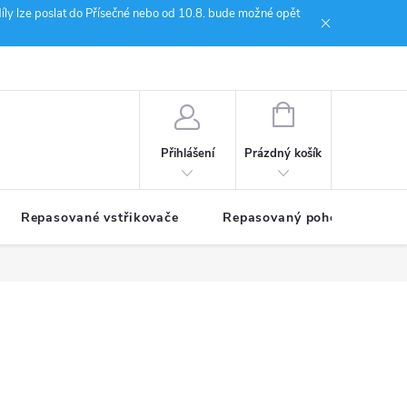
íly lze poslat do Přísečné nebo od 10.8. bude možné opět
ion Janoušek Motorsport Český Krumlov
NÁKUPNÍ
KOŠÍK
Prázdný košík
Přihlášení
Repasované vstřikovače
Repasovaný pohon TDM