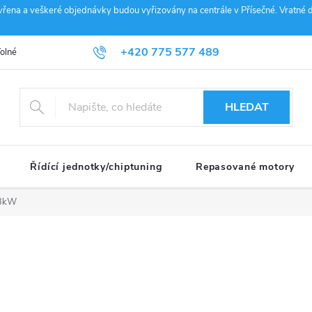
vřena a veškeré objednávky budou vyřizovány na centrále v Přísečné. Vratné d
+420 775 577 489
olné pozice
Obchodní podmínky
Reklamace
GDPR
Penz
info@janousek-motorsport.cz
HLEDAT
Řídící jednotky/chiptuning
Repasované motory
03kW