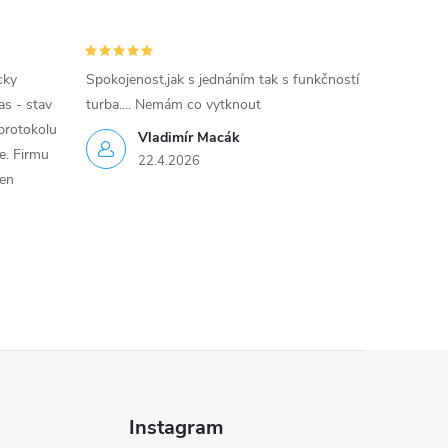
cky
Spokojenost,jak s jednáním tak s funkčností
as - stav
turba.... Nemám co vytknout
protokolu
Vladimír Macák
ce. Firmu
22.4.2026
jen
Instagram