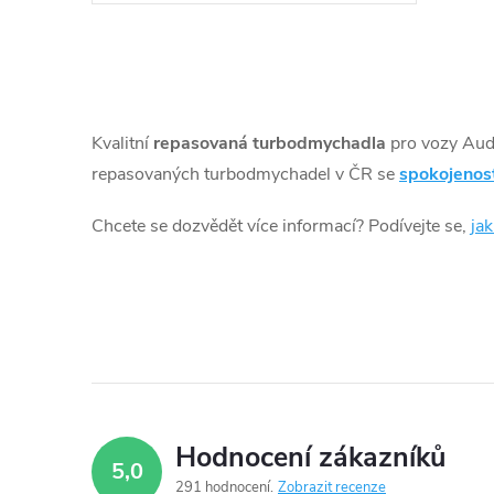
mechanismus VNT je z verze 125KW.
Pro montáž není třeba žádných úprav
na voze, vše pasuje.
O
v
Kvalitní
repasovaná turbodmychadla
pro vozy Au
l
repasovaných turbodmychadel v ČR se
spokojenos
á
Chcete se dozvědět více informací? Podívejte se,
ja
d
a
c
í
p
Hodnocení zákazníků
5,0
r
291 hodnocení
Zobrazit recenze