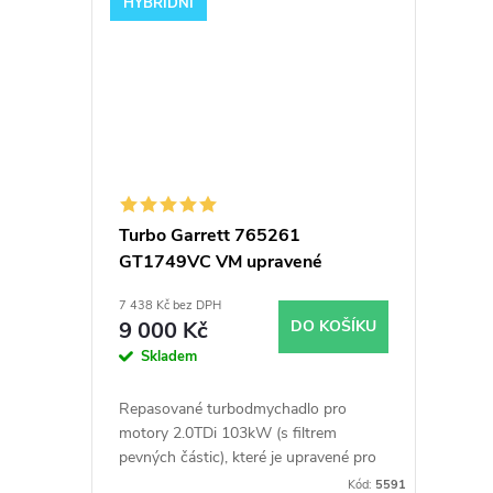
HYBRIDNÍ
Turbo Garrett 765261
GT1749VC VM upravené
hybridní modifikované
7 438 Kč bez DPH
9 000 Kč
DO KOŠÍKU
Skladem
Repasované turbodmychadlo pro
motory 2.0TDi 103kW (
s filtrem
pevných částic
), které je upravené pro
vyšší výkon. Turbína, kompresor i
Kód:
5591