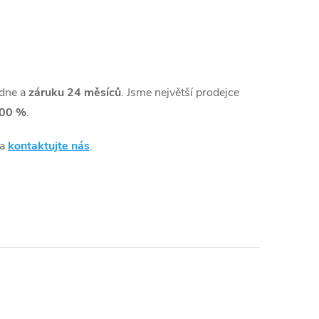
dne a
záruku 24 měsíců
. Jsme největší prodejce
00 %
.
 a
kontaktujte nás
.