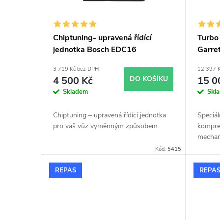
s
o
p
d
Chiptuning- upravená řídící
Turb
jednotka Bosch EDC16
Garre
r
u
modif
3 719 Kč bez DPH
12 397 
180
o
k
4 500 Kč
DO KOŠÍKU
15 0
Skladem
Skl
d
t
Chiptuning – upravená řídící jednotka
Speciál
u
pro váš vůz výměnným způsobem.
kompre
ů
mechan
turbod
k
Kód:
5415
GT1752
obalu.
REPAS
REPA
t
originá
turbod
ů
nebo z