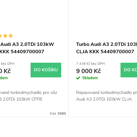
 Audi A3 2.0TDi 103kW
Turbo Audi A3 2.0TDi 10
 KKK 54409700007
CLJA KKK 54409700007
9700036 54409700002
54409700036 54409700
č bez DPH
7 438 Kč bez DPH
9700021
54409700021
0 Kč
DO KOŠÍKU
9 000 Kč
DO K
adem
Skladem
vané turbodmychadlo pro vůz
Repasované turbodmychadlo pr
3 2.0TDi 103kW CFFB.
Audi A3 2.0TDi 103kW CLJA.
Kód:
3080