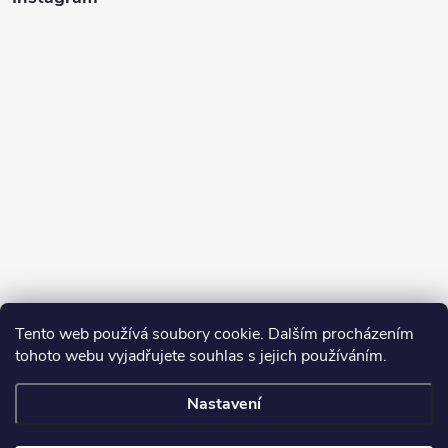
Tento web používá soubory cookie. Dalším procházením
tohoto webu vyjadřujete souhlas s jejich používáním.
Sledovat na Instagramu
Nastavení
Copyright 2026
Turbodmychadla Janoušek Motorsport s.r.o.
. Všechna
práva vyhrazena.
Upravit nastavení cookies