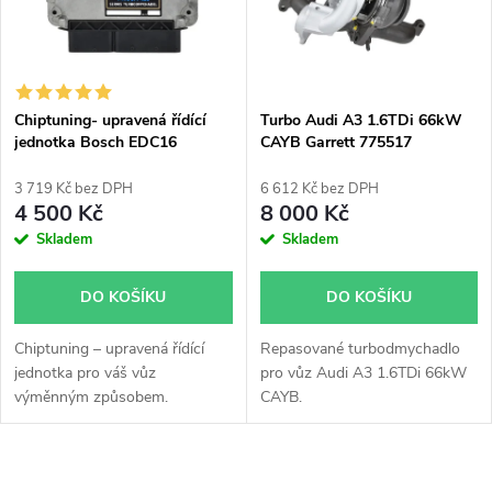
n
i
í
s
p
Chiptuning- upravená řídící
Turbo Audi A3 1.6TDi 66kW
jednotka Bosch EDC16
CAYB Garrett 775517
p
r
3 719 Kč bez DPH
6 612 Kč bez DPH
r
4 500 Kč
8 000 Kč
o
Skladem
Skladem
o
d
DO KOŠÍKU
DO KOŠÍKU
d
u
Chiptuning – upravená řídící
Repasované turbodmychadlo
u
jednotka pro váš vůz
pro vůz Audi A3 1.6TDi 66kW
k
výměnným způsobem.
CAYB.
k
t
O