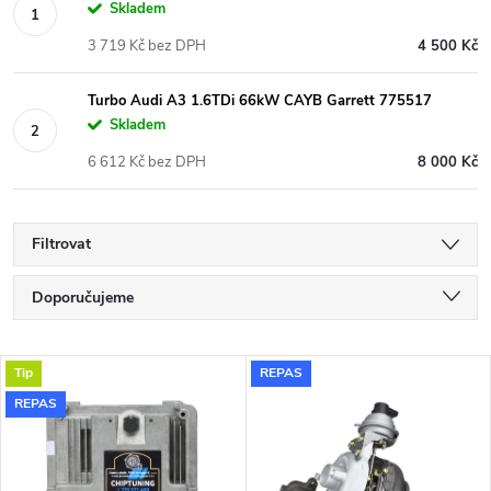
Skladem
3 719 Kč bez DPH
4 500 Kč
Turbo Audi A3 1.6TDi 66kW CAYB Garrett 775517
Skladem
6 612 Kč bez DPH
8 000 Kč
Filtrovat
Ř
Doporučujeme
a
Nejlevnější
V
Tip
REPAS
Nejdražší
z
REPAS
ý
Nejprodávanější
e
p
Abecedně