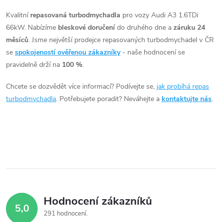
t
ů
v
Kvalitní
repasovaná turbodmychadla
pro vozy Audi A3 1.6TDi
ů
66kW. Nabízíme
bleskové doručení
do druhého dne a
záruku 24
l
měsíců
. Jsme největší prodejce repasovaných turbodmychadel v ČR
á
se
spokojeností ověřenou zákazníky
- naše hodnocení se
pravidelně drží na
100 %
.
d
Chcete se dozvědět více informací? Podívejte se,
jak probíhá repas
a
turbodmychadla
. Potřebujete poradit? Neváhejte a
kontaktujte nás
.
c
í
p
r
v
Hodnocení zákazníků
5,0
k
291 hodnocení