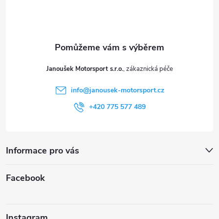
p
a
t
Janoušek Motorsport s.r.o.
í
info
@
janousek-motorsport.cz
+420 775 577 489
Informace pro vás
Facebook
Instagram