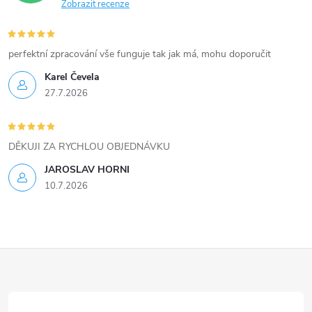
Zobrazit recenze
y
v
perfektní zpracování vše funguje tak jak má, mohu doporučit
ý
Karel Čevela
27.7.2026
p
i
DĚKUJI ZA RYCHLOU OBJEDNÁVKU
s
JAROSLAV HORNI
u
10.7.2026
Z
á