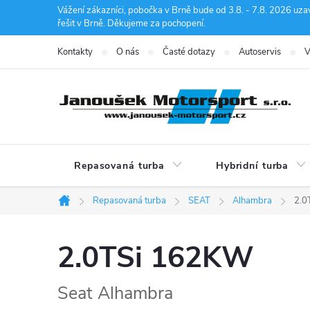
Přejít
Vážení zákazníci, pobočka v Brně bude od 3.8. - 7.8. 2026 uza
řešit v Brně. Děkujeme za pochopení.
na
obsah
Kontakty
O nás
Časté dotazy
Autoservis
V
Repasovaná turba
Hybridní turba
Repasovaná turba
SEAT
Alhambra
2.0
Domů
2.0TSi 162KW
Seat Alhambra