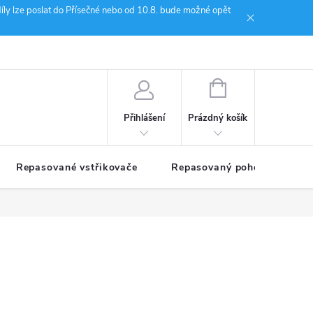
íly lze poslat do Přísečné nebo od 10.8. bude možné opět
ion Janoušek Motorsport Český Krumlov
NÁKUPNÍ
KOŠÍK
Prázdný košík
Přihlášení
Repasované vstřikovače
Repasovaný pohon TDM