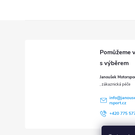
Z
á
p
a
Janoušek Motorsport
t
í
info
@
janous
rsport.cz
+420 775 57