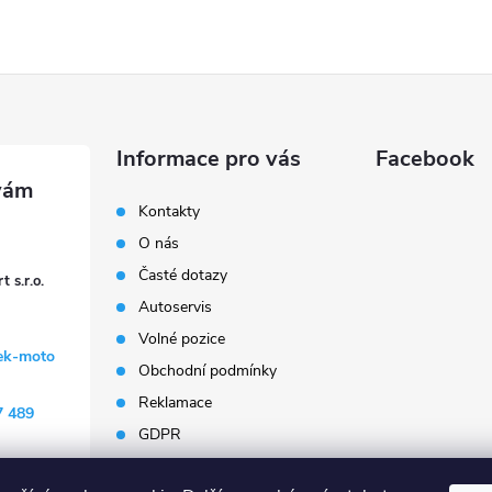
Informace pro vás
Facebook
Kontakty
O nás
Časté dotazy
 s.r.o.
Autoservis
Volné pozice
ek-moto
Obchodní podmínky
Reklamace
7 489
GDPR
Penzion Janoušek
Motorsport Český Krumlov