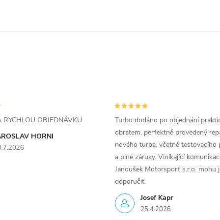
ZA RYCHLOU OBJEDNÁVKU
Turbo dodáno po objednání prakti
obratem, perfektně provedený rep
AROSLAV HORNI
nového turba, včetně testovacího 
0.7.2026
a plné záruky. Vinikající komunika
Janoušek Motorsport s.r.o. mohu 
doporučit.
Josef Kapr
25.4.2026