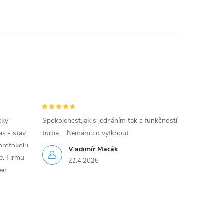
cky
Spokojenost,jak s jednáním tak s funkčností
as - stav
turba.... Nemám co vytknout
protokolu
Vladimír Macák
ce. Firmu
22.4.2026
jen