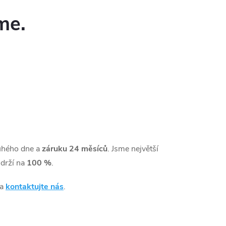
me.
uhého dne a
záruku 24 měsíců
. Jsme největší
drží na
100 %
.
 a
kontaktujte nás
.