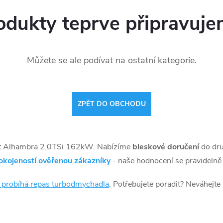
odukty teprve připravuje
Můžete se ale podívat na ostatní kategorie.
ZPĚT DO OBCHODU
t Alhambra 2.0TSi 162kW. Nabízíme
bleskové doručení
do dr
okojeností ověřenou zákazníky
- naše hodnocení se pravidelně 
k probíhá repas turbodmychadla
. Potřebujete poradit? Neváhejte