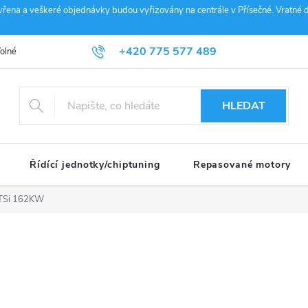
vřena a veškeré objednávky budou vyřizovány na centrále v Přísečné. Vratné d
+420 775 577 489
olné pozice
Obchodní podmínky
Reklamace
GDPR
Penz
info@janousek-motorsport.cz
HLEDAT
Řídící jednotky/chiptuning
Repasované motory
TSi 162KW