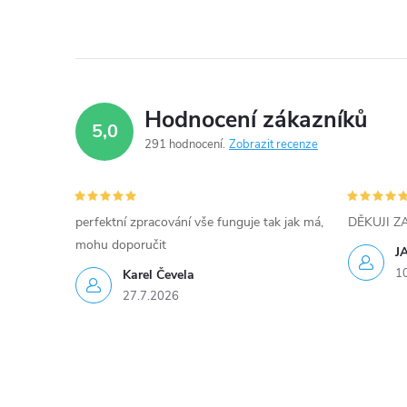
Hodnocení zákazníků
5,0
291 hodnocení
Zobrazit recenze
perfektní zpracování vše funguje tak jak má,
DĚKUJI 
mohu doporučit
J
1
Karel Čevela
27.7.2026